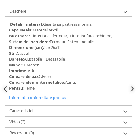
Descriere
Detalii material:
Geanta isi pastreaza forma,
Captuseala:
Material textil,
Buzunare:
1 interior cu fermoar, 1 interior fara inchidere,
Sistem de inchidere:
Fermoar, Sistem metalic,
Dimensiune (cm):
25x26x12,
Stil:
Casual,
Barete:
Ajustabile | Detasabile,
Maner:
1 Maner,
Imprimeu:
Uni,
Culoare de bază:
Ivory,
Culoare elemente metalice:
Auriu,
Pentru:
Femei.
Informatii conformitate produs
Caracteristici
Video
(2)
Review-uri
(0)