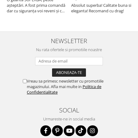
așteptări. A fost prima comandă
Absolut superba! Calitate buna si
f
dar cu siguranța voi reveni și cu
eleganta! Recomand cu drag!
S
alte comenzi. Produs de calitate,
promtitudine în expedierea
comenzii (comanda a sosit a
doua zi). RECOMAND SOFILINE!!!
NEWSLETTER
Nu rata ofertele si promotiile noastre
Vreau sa primesc newsletter cu promotiile
magazinului. Afla mai multe in
Politica de
Confidentialitate
SOCIAL
Urmareste-ne in social media