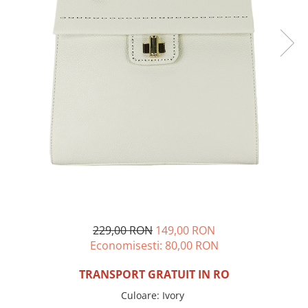
Incaltamine primavara-vara piele
Imbracaminte
Camasi si topuri
Blugi si pantaloni
Fuste
Pulovere si cardigane
Rochii
Salopete
Incaltaminte toamna-iarna piele
229,00 RON
149,00 RON
Economisesti:
80,00
RON
TRANSPORT GRATUIT IN RO
Culoare
:
Ivory