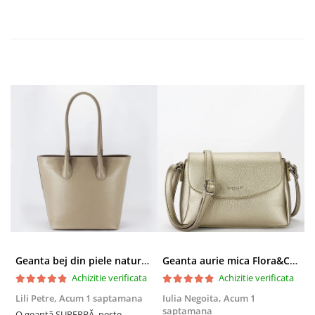
Geanta bej din piele naturala 8966 123
Geanta aurie mica Flora&CO Paris H6930 16
Achizitie verificata
Achizitie verificata
Lili Petre,
Acum 1 saptamana
Iulia Negoita,
Acum 1
A
saptamana
O geantă SUPERBĂ, peste
S