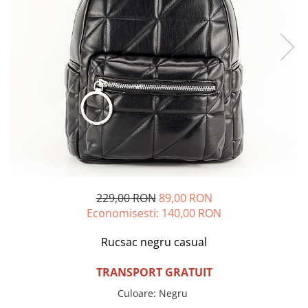
Incaltamine primavara-vara piele
Imbracaminte
Camasi si topuri
Blugi si pantaloni
Fuste
Pulovere si cardigane
Rochii
Salopete
Incaltaminte toamna-iarna piele
229,00 RON
89,00 RON
Economisesti:
140,00
RON
Rucsac negru casual
TRANSPORT GRATUIT
Culoare
:
Negru