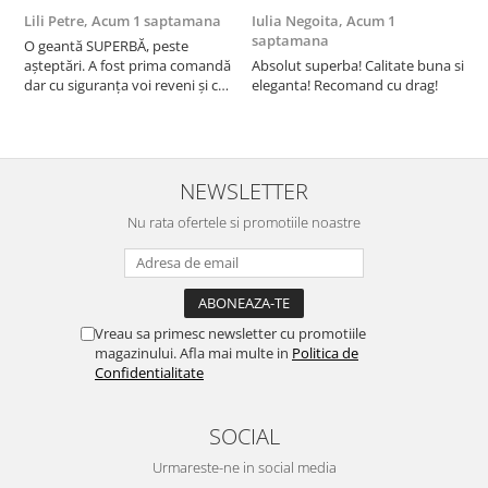
Lili Petre,
Acum 1 saptamana
Iulia Negoita,
Acum 1
A
saptamana
O geantă SUPERBĂ, peste
S
așteptări. A fost prima comandă
Absolut superba! Calitate buna si
f
dar cu siguranța voi reveni și cu
eleganta! Recomand cu drag!
S
alte comenzi. Produs de calitate,
promtitudine în expedierea
comenzii (comanda a sosit a
doua zi). RECOMAND SOFILINE!!!
NEWSLETTER
Nu rata ofertele si promotiile noastre
Vreau sa primesc newsletter cu promotiile
magazinului. Afla mai multe in
Politica de
Confidentialitate
SOCIAL
Urmareste-ne in social media