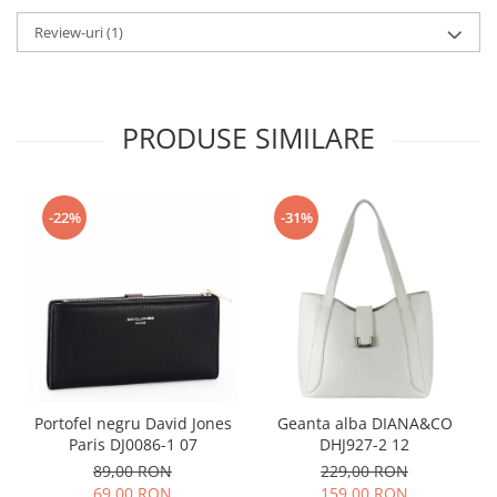
Review-uri
(1)
PRODUSE SIMILARE
-22%
-31%
Portofel negru David Jones
Geanta alba DIANA&CO
Paris DJ0086-1 07
DHJ927-2 12
89,00 RON
229,00 RON
69,00 RON
159,00 RON