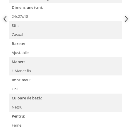
Dimensiune (cm):
24x27x18
Stil:
Casual
Barete:
Ajustabile
Maner:
1 Maner fix
Imprimeu:
Uni
Culoare de bază:
Negru
Pentru:
Femei