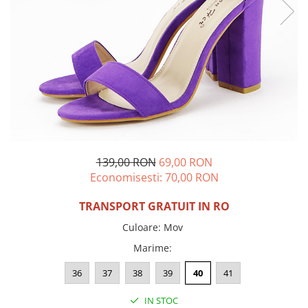
Incaltamine primavara-vara piele
Imbracaminte
Camasi si topuri
Blugi si pantaloni
Fuste
Pulovere si cardigane
Rochii
Salopete
Incaltaminte toamna-iarna piele
139,00 RON
69,00 RON
Economisesti:
70,00
RON
TRANSPORT GRATUIT IN RO
Culoare
:
Mov
Marime
:
36
37
38
39
40
41
IN STOC