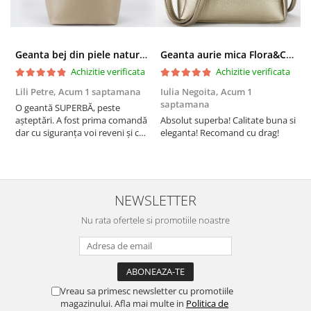
Geanta bej din piele naturala 8966 123
Geanta aurie mica Flora&CO Paris H6930 16
Achizitie verificata
Achizitie verificata
Lili Petre,
Acum 1 saptamana
Iulia Negoita,
Acum 1
A
saptamana
O geantă SUPERBĂ, peste
S
așteptări. A fost prima comandă
Absolut superba! Calitate buna si
f
dar cu siguranța voi reveni și cu
eleganta! Recomand cu drag!
S
alte comenzi. Produs de calitate,
promtitudine în expedierea
comenzii (comanda a sosit a
doua zi). RECOMAND SOFILINE!!!
NEWSLETTER
Nu rata ofertele si promotiile noastre
Vreau sa primesc newsletter cu promotiile
magazinului. Afla mai multe in
Politica de