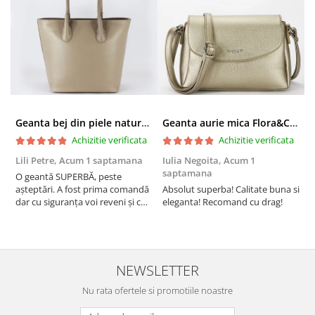
Geanta bej din piele naturala 8966 123
Geanta aurie mica Flora&CO Paris H6930 16
Achizitie verificata
Achizitie verificata
Lili Petre,
Acum 1 saptamana
Iulia Negoita,
Acum 1
A
saptamana
O geantă SUPERBĂ, peste
S
așteptări. A fost prima comandă
Absolut superba! Calitate buna si
f
dar cu siguranța voi reveni și cu
eleganta! Recomand cu drag!
S
alte comenzi. Produs de calitate,
promtitudine în expedierea
comenzii (comanda a sosit a
doua zi). RECOMAND SOFILINE!!!
NEWSLETTER
Nu rata ofertele si promotiile noastre