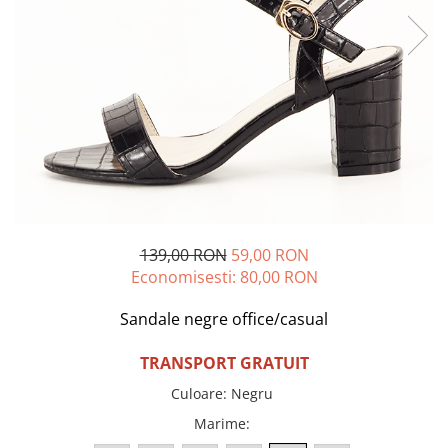
Incaltamine primavara-vara piele
Imbracaminte
Camasi si topuri
Blugi si pantaloni
Fuste
Pulovere si cardigane
Rochii
Salopete
Incaltaminte toamna-iarna piele
139,00 RON
59,00 RON
Economisesti:
80,00
RON
Sandale negre office/casual
TRANSPORT GRATUIT
Culoare
:
Negru
Marime
: