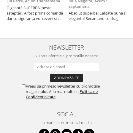
Lili Petre,
Acum 1 saptamana
Iulia Negoita,
Acum 1
A
saptamana
O geantă SUPERBĂ, peste
S
așteptări. A fost prima comandă
Absolut superba! Calitate buna si
f
dar cu siguranța voi reveni și cu
eleganta! Recomand cu drag!
S
alte comenzi. Produs de calitate,
promtitudine în expedierea
comenzii (comanda a sosit a
doua zi). RECOMAND SOFILINE!!!
NEWSLETTER
Nu rata ofertele si promotiile noastre
Vreau sa primesc newsletter cu promotiile
magazinului. Afla mai multe in
Politica de
Confidentialitate
SOCIAL
Urmareste-ne in social media