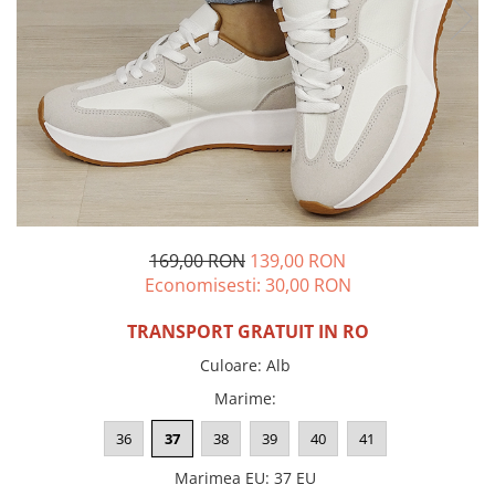
Incaltamine primavara-vara piele
Imbracaminte
Camasi si topuri
Blugi si pantaloni
Fuste
Pulovere si cardigane
Rochii
Salopete
Incaltaminte toamna-iarna piele
169,00 RON
139,00 RON
Economisesti:
30,00
RON
TRANSPORT GRATUIT IN RO
Culoare
:
Alb
Marime
:
36
37
38
39
40
41
Marimea EU
:
37 EU