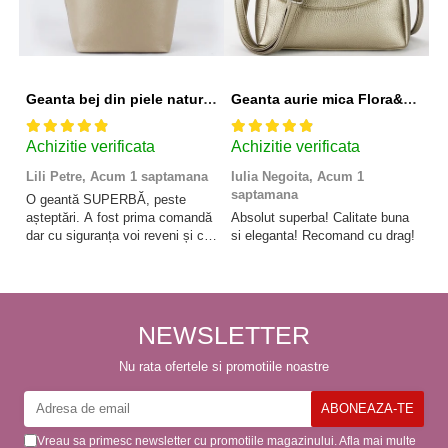
Geanta bej din piele naturala 8966 123
Geanta aurie mica Flora&CO Paris H6930 16
Achizitie verificata
Achizitie verificata
A
Lili Petre,
Acum 1 saptamana
Iulia Negoita,
Acum 1
A
saptamana
O geantă SUPERBĂ, peste
Su
așteptări. A fost prima comandă
Absolut superba! Calitate buna
f
dar cu siguranța voi reveni și cu
si eleganta! Recomand cu drag!
So
alte comenzi. Produs de calitate,
promtitudine în expedierea
comenzii (comanda a sosit a
doua zi). RECOMAND
SOFILINE!!!
NEWSLETTER
Nu rata ofertele si promotiile noastre
Vreau sa primesc newsletter cu promotiile magazinului. Afla mai multe