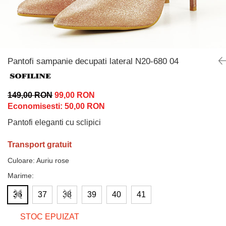
Incaltamine primavara-vara piele
Imbracaminte
Camasi si topuri
Blugi si pantaloni
Fuste
Pantofi sampanie decupati lateral N20-680 04
Pulovere si cardigane
Rochii
149,00 RON
99,00 RON
Salopete
Economisesti:
50,00
RON
Incaltaminte toamna-iarna piele
Pantofi eleganti cu sclipici
Transport gratuit
Culoare
:
Auriu rose
Marime
:
36
37
38
39
40
41
STOC EPUIZAT