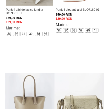
Pantofi albi de lac cu fundita
Pantofi eleganti albi BLQ7180 01
P
BYJ9881 01
AN
159,00 RON
179,00 RON
15
129,00 RON
129,00 RON
12
Marime:
Marime:
36
37
38
39
40
41
36
37
38
39
40
41
M
3