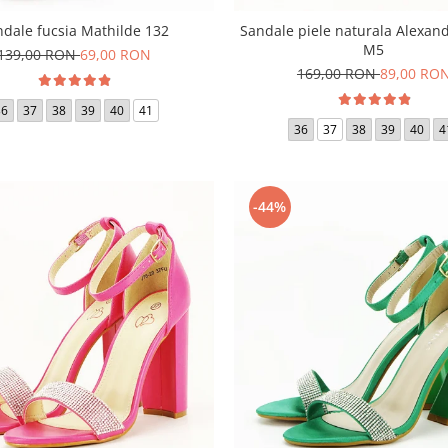
ndale fucsia Mathilde 132
Sandale piele naturala Alexan
M5
139,00 RON
69,00 RON
169,00 RON
89,00 RO
36
37
38
39
40
41
36
37
38
39
40
4
-44%