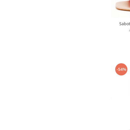
Sabot
-54%