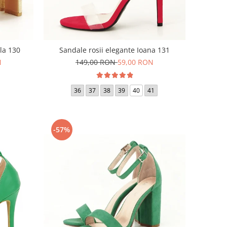
la 130
Sandale rosii elegante Ioana 131
N
149,00 RON
59,00 RON
36
37
38
39
40
41
-57%