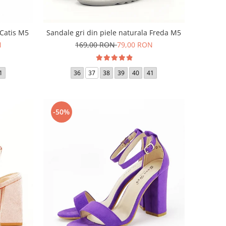
 Catis M5
Sandale gri din piele naturala Freda M5
N
169,00 RON
79,00 RON
1
36
37
38
39
40
41
-50%