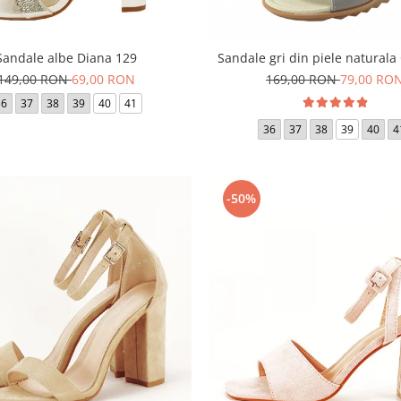
Sandale albe Diana 129
Sandale gri din piele naturala
149,00 RON
69,00 RON
169,00 RON
79,00 RO
36
37
38
39
40
41
36
37
38
39
40
4
-50%