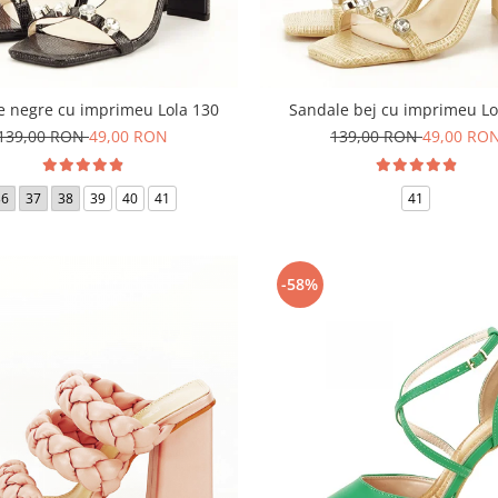
e negre cu imprimeu Lola 130
Sandale bej cu imprimeu Lo
139,00 RON
49,00 RON
139,00 RON
49,00 RO
36
37
38
39
40
41
41
-58%