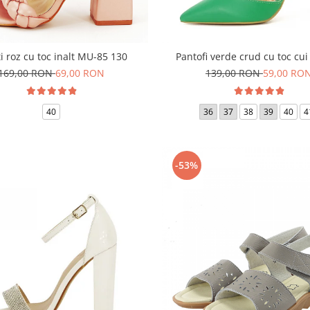
i roz cu toc inalt MU-85 130
Pantofi verde crud cu toc cui
169,00 RON
69,00 RON
139,00 RON
59,00 RO
40
36
37
38
39
40
4
-53%