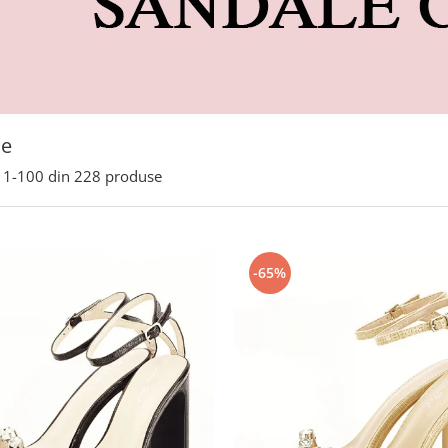
le
1-
100
din
228
produse
-65%