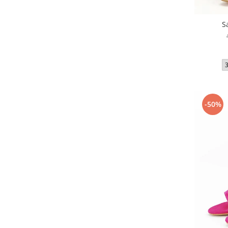
S
-50%