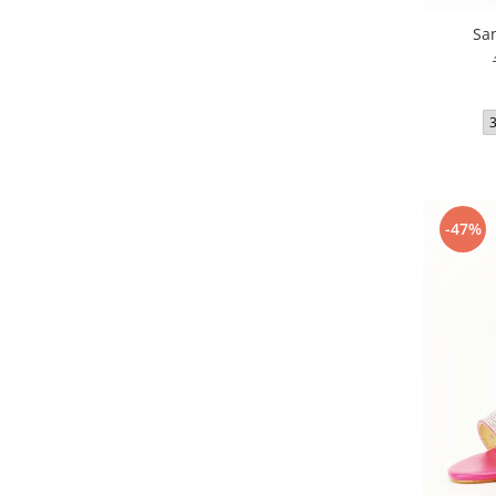
Sa
-47%