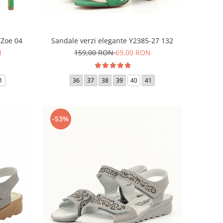
 Zoe 04
Sandale verzi elegante Y2385-27 132
N
159,00 RON
69,00 RON
1
36
37
38
39
40
41
-53%