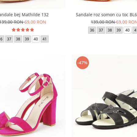
andale bej Mathilde 132
Sandale roz somon cu toc BL
139,00 RON
69,00 RON
139,00 RON
69,00 RO
36
37
38
39
40
4
36
37
38
39
40
41
-47%