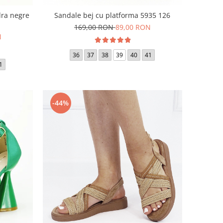
dra negre
Sandale bej cu platforma 5935 126
169,00 RON
89,00 RON
N
36
37
38
39
40
41
1
-44%