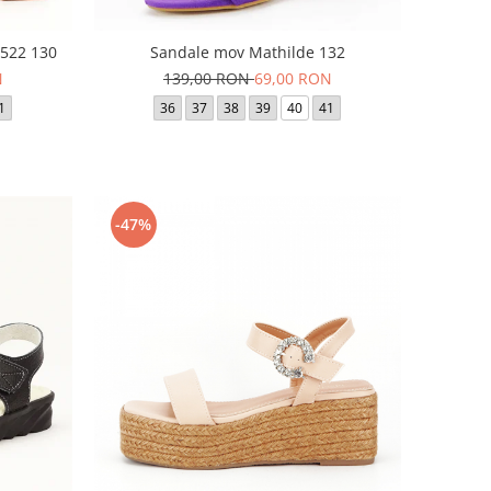
6522 130
Sandale mov Mathilde 132
N
139,00 RON
69,00 RON
1
36
37
38
39
40
41
-47%