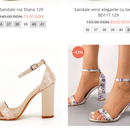
Sandale roz Diana 129
Sandale verzi elegante cu to
BD117 129
149,00 RON
79,00 RON
159,00 RON
89,00 RO
36
37
38
39
40
41
36
37
38
39
40
4
-43%