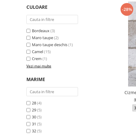
Incaltamine primavara-vara piele
CULOARE
-28%
Imbracaminte
Camasi si topuri
Blugi si pantaloni
Bordeaux
(3)
Fuste
Maro taupe
(2)
Pulovere si cardigane
Maro taupe deschis
(1)
Rochii
Camel
(15)
Crem
(1)
Salopete
Vezi mai multe
Incaltaminte toamna-iarna piele
MARIME
Cizme
28
(4)
29
(5)
30
(5)
31
(5)
32
(5)