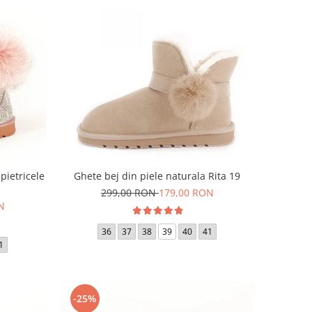
pietricele
Ghete bej din piele naturala Rita 19
299,00 RON
179,00 RON
N
36
37
38
39
40
41
1
-25%