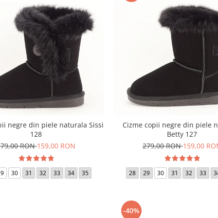
ii negre din piele naturala Sissi
Cizme copii negre din piele 
128
Betty 127
279,00 RON
159,00 RON
279,00 RON
159,00 RO
29
30
31
32
33
34
35
28
29
30
31
32
33
3
-40%