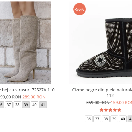
-56%
 bej cu strasuri 72527A 110
Cizme negre din piele natura
112
399,00 RON
289,00 RON
359,00 RON
159,00 RO
36
37
38
39
40
41
36
37
38
39
40
4