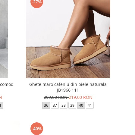
-27%
c comod
Ghete maro cafeniu din piele naturala
JB1966 111
N
299,00 RON
219,00 RON
1
36
37
38
39
40
41
-40%