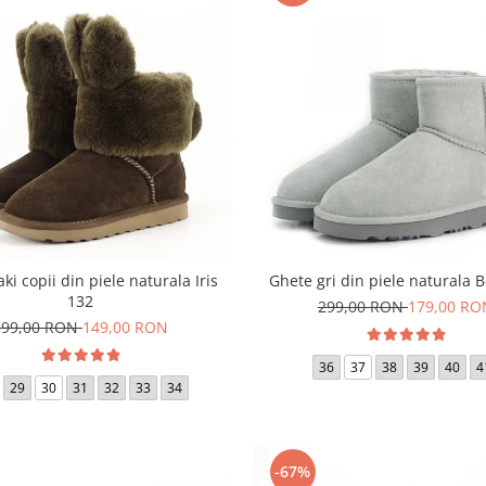
ki copii din piele naturala Iris
Ghete gri din piele naturala B
132
299,00 RON
179,00 RO
199,00 RON
149,00 RON
36
37
38
39
40
4
29
30
31
32
33
34
-67%