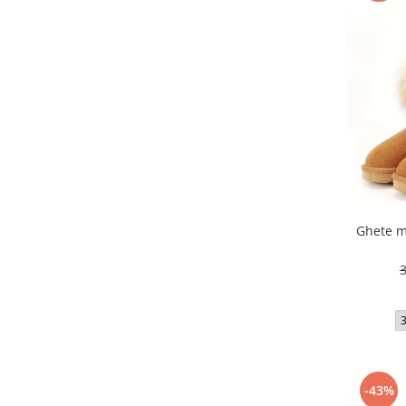
Ghete m
-43%