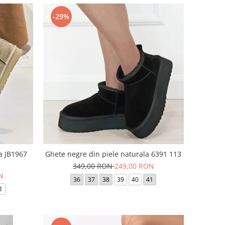
-29%
a JB1967
Ghete negre din piele naturala 6391 113
349,00 RON
249,00 RON
N
36
37
38
39
40
41
1