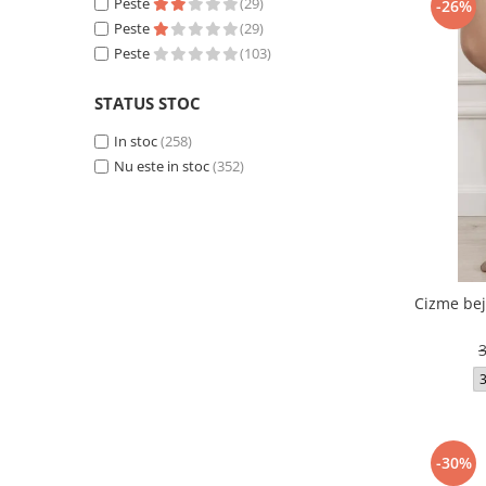
Peste
(29)
-26%
Peste
(29)
Peste
(103)
STATUS STOC
In stoc
(258)
Nu este in stoc
(352)
Cizme bej
-30%