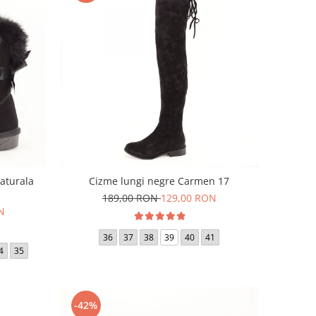
naturala
Cizme lungi negre Carmen 17
189,00 RON
129,00 RON
N
36
37
38
39
40
41
4
35
-42%