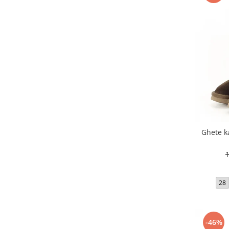
Ghete ka
28
-46%