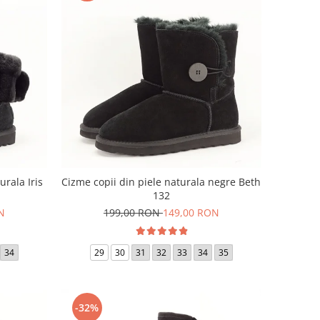
urala Iris
Cizme copii din piele naturala negre Beth
132
N
199,00 RON
149,00 RON
34
29
30
31
32
33
34
35
-32%