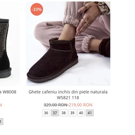
-33%
la W8008
Ghete cafeniu inchis din piele naturala
W5821 118
N
329,00 RON
219,00 RON
36
37
38
39
40
41
1