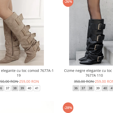
-26%
 elegante cu toc comod 7677A-1
Cizme negre elegante cu to
19
7677A 110
350,00 RON
259,00 RON
350,00 RON
259,00 RO
36
37
38
39
40
41
36
37
38
39
40
4
-28%