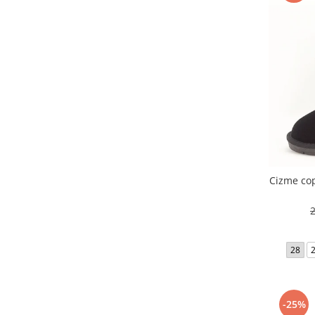
Cizme cop
28
-25%