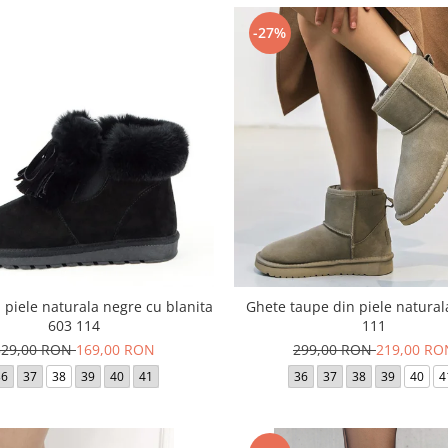
-27%
 piele naturala negre cu blanita
Ghete taupe din piele natural
603 114
111
329,00 RON
169,00 RON
299,00 RON
219,00 RO
36
37
38
39
40
41
36
37
38
39
40
4