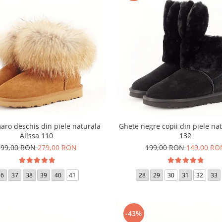
aro deschis din piele naturala
Ghete negre copii din piele nat
Alissa 110
132
399,00 RON
279,00 RON
199,00 RON
149,00 RO
36
37
38
39
40
41
28
29
30
31
32
33
-43%