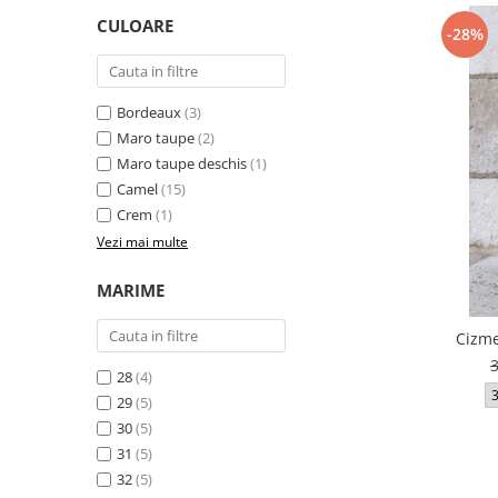
Incaltamine primavara-vara piele
CULOARE
-28%
Imbracaminte
Camasi si topuri
Blugi si pantaloni
Bordeaux
(3)
Fuste
Maro taupe
(2)
Pulovere si cardigane
Maro taupe deschis
(1)
Rochii
Camel
(15)
Crem
(1)
Salopete
Vezi mai multe
Incaltaminte toamna-iarna piele
MARIME
Cizme
28
(4)
29
(5)
30
(5)
31
(5)
32
(5)