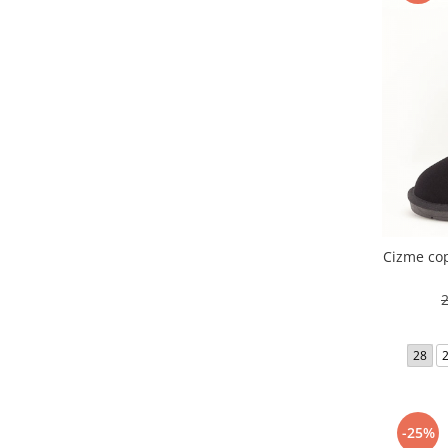
Cizme cop
28
-25%