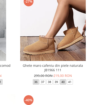
-27%
c comod
Ghete maro cafeniu din piele naturala
JB1966 111
N
299,00 RON
219,00 RON
1
36
37
38
39
40
41
-40%