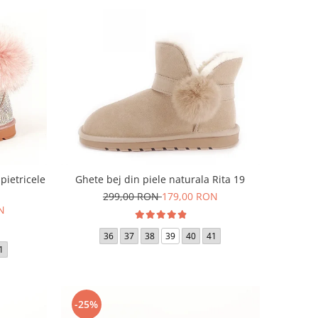
pietricele
Ghete bej din piele naturala Rita 19
299,00 RON
179,00 RON
N
36
37
38
39
40
41
1
-25%