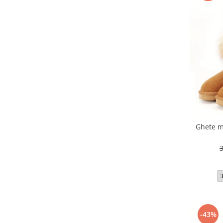
Ghete m
-43%