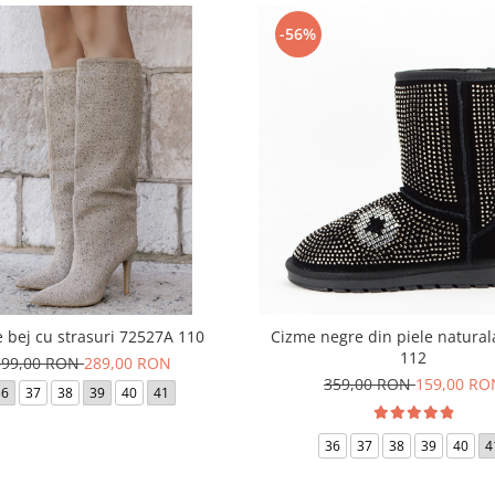
-56%
 bej cu strasuri 72527A 110
Cizme negre din piele natura
112
399,00 RON
289,00 RON
359,00 RON
159,00 RO
36
37
38
39
40
41
36
37
38
39
40
4