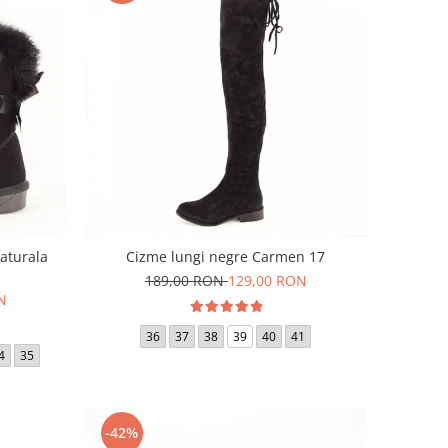
naturala
Cizme lungi negre Carmen 17
189,00 RON
129,00 RON
N
36
37
38
39
40
41
4
35
-42%