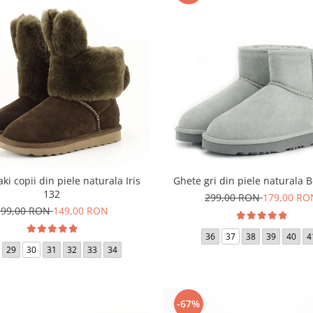
ki copii din piele naturala Iris
Ghete gri din piele naturala B
132
299,00 RON
179,00 RO
199,00 RON
149,00 RON
36
37
38
39
40
4
29
30
31
32
33
34
-67%