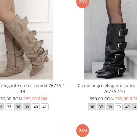
-26%
 elegante cu toc comod 7677A-1
Cizme negre elegante cu to
19
7677A 110
350,00 RON
259,00 RON
350,00 RON
259,00 RO
36
37
38
39
40
41
36
37
38
39
40
4
-28%