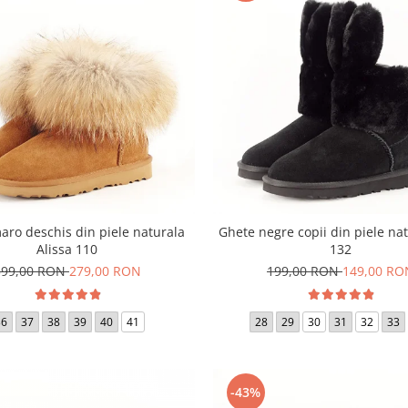
aro deschis din piele naturala
Ghete negre copii din piele nat
Alissa 110
132
399,00 RON
279,00 RON
199,00 RON
149,00 RO
36
37
38
39
40
41
28
29
30
31
32
33
-43%