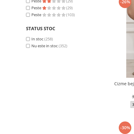
Peste
(29)
-26%
Peste
(29)
Peste
(103)
STATUS STOC
In stoc
(258)
Nu este in stoc
(352)
Cizme bej
-30%