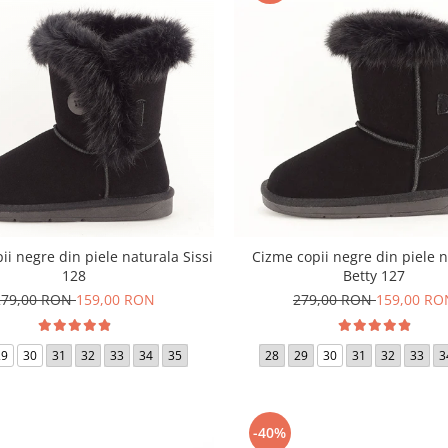
ii negre din piele naturala Sissi
Cizme copii negre din piele 
128
Betty 127
279,00 RON
159,00 RON
279,00 RON
159,00 RO
29
30
31
32
33
34
35
28
29
30
31
32
33
3
-40%