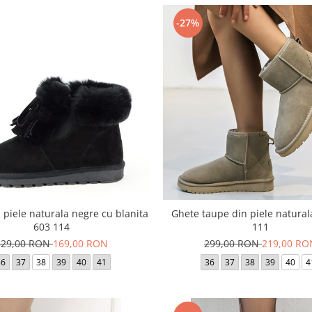
-27%
 piele naturala negre cu blanita
Ghete taupe din piele natural
603 114
111
329,00 RON
169,00 RON
299,00 RON
219,00 RO
36
37
38
39
40
41
36
37
38
39
40
4