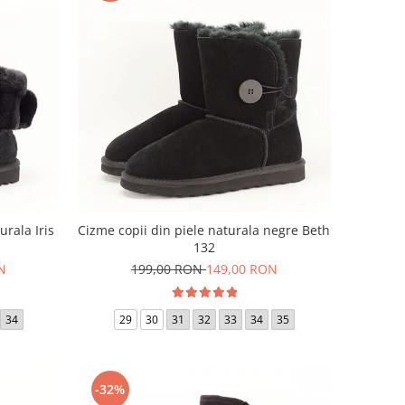
urala Iris
Cizme copii din piele naturala negre Beth
132
N
199,00 RON
149,00 RON
34
29
30
31
32
33
34
35
-32%