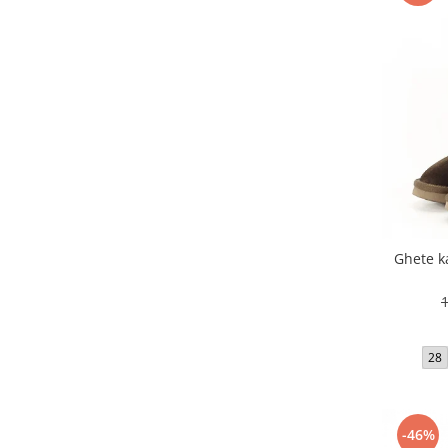
Ghete ka
28
-46%