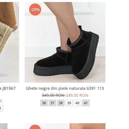
-29%
a JB1967
Ghete negre din piele naturala 6391 113
349,00 RON
249,00 RON
N
36
37
38
39
40
41
1