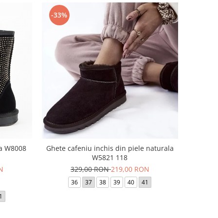
-33%
la W8008
Ghete cafeniu inchis din piele naturala
W5821 118
N
329,00 RON
219,00 RON
36
37
38
39
40
41
1