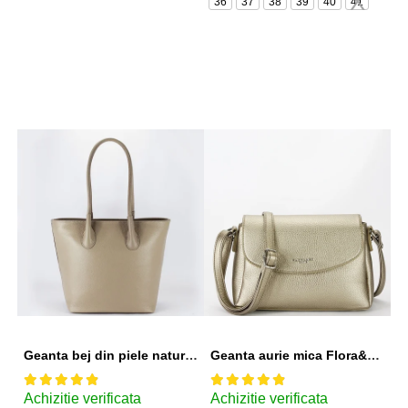
36
37
38
39
40
41
Geanta bej din piele naturala 8966 123
Geanta aurie mica Flora&CO Paris H6930 16
Achizitie verificata
Achizitie verificata
A