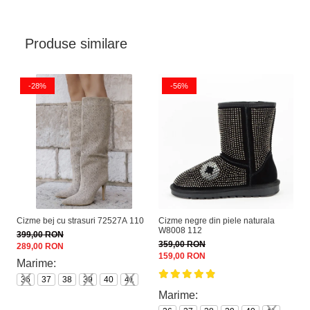
Produse similare
-28%
-56%
Cizme bej cu strasuri 72527A 110
Cizme negre din piele naturala
Gh
W8008 112
na
399,00 RON
359,00 RON
32
289,00 RON
159,00 RON
21
Marime:
M
36
37
38
39
40
41
3
Marime: