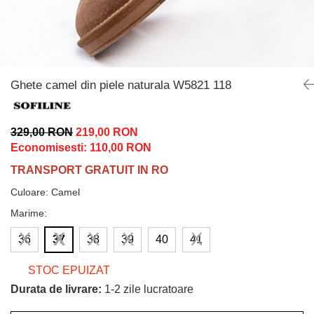
Incaltamine primavara-vara piele
Imbracaminte
Camasi si topuri
Blugi si pantaloni
Fuste
Ghete camel din piele naturala W5821 118
Pulovere si cardigane
Rochii
329,00 RON
219,00 RON
Salopete
Economisesti:
110,00
RON
Incaltaminte toamna-iarna piele
TRANSPORT GRATUIT IN RO
Culoare
:
Camel
Marime
:
36
37
38
39
40
41
STOC EPUIZAT
Durata de livrare:
1-2 zile lucratoare