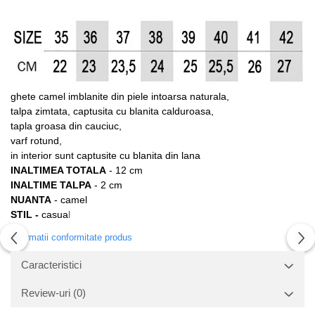
ghete camel imblanite din piele intoarsa naturala,
talpa zimtata, captusita cu blanita calduroasa,
tapla groasa din cauciuc,
varf rotund,
in interior sunt captusite cu blanita din lana
INALTIMEA TOTALA
- 12 cm
INALTIME TALPA
- 2 cm
NUANTA
- camel
STIL -
casua
l
Informatii conformitate produs
Caracteristici
Review-uri
(0)