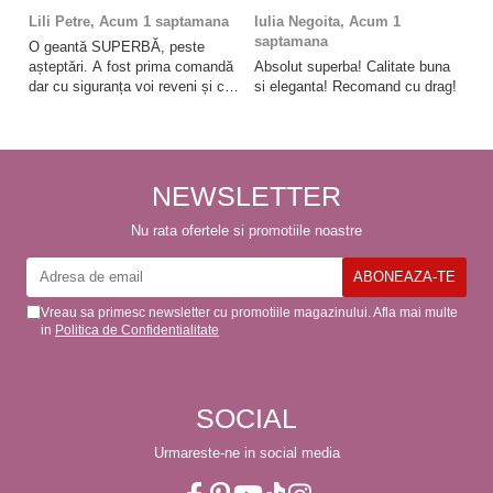
Lili Petre,
Acum 1 saptamana
Iulia Negoita,
Acum 1
A
saptamana
O geantă SUPERBĂ, peste
Su
așteptări. A fost prima comandă
Absolut superba! Calitate buna
f
dar cu siguranța voi reveni și cu
si eleganta! Recomand cu drag!
So
alte comenzi. Produs de calitate,
promtitudine în expedierea
comenzii (comanda a sosit a
doua zi). RECOMAND
SOFILINE!!!
NEWSLETTER
Nu rata ofertele si promotiile noastre
Vreau sa primesc newsletter cu promotiile magazinului. Afla mai multe
in
Politica de Confidentialitate
SOCIAL
Urmareste-ne in social media