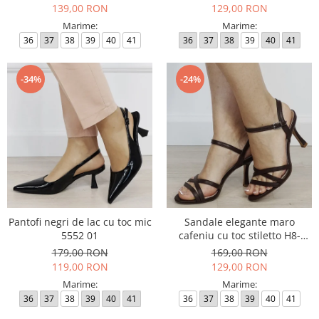
139,00 RON
129,00 RON
Marime:
Marime:
36
37
38
39
40
41
36
37
38
39
40
41
-34%
-24%
Pantofi negri de lac cu toc mic
Sandale elegante maro
5552 01
cafeniu cu toc stiletto H8-
1108T M12
179,00 RON
169,00 RON
119,00 RON
129,00 RON
Marime:
Marime:
36
37
38
39
40
41
36
37
38
39
40
41