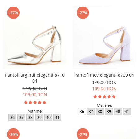
-27%
-27%
Pantofi argintii eleganti 8710
Pantofi mov eleganti 8709 04
04
149,00 RON
149,00 RON
109,00 RON
109,00 RON
Marime:
Marime:
36
37
38
39
40
41
36
37
38
39
40
41
-39%
-27%