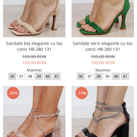
Sandale bej elegante cu toc
Sandale verzi elegante cu toc
conic H8-280 131
conic H8-280 131
159,00 RON
159,00 RON
109,00 RON
109,00 RON
Marime:
Marime:
36
37
38
39
40
41
36
37
38
39
40
41
-31%
-17%