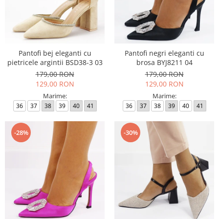
Pantofi bej eleganti cu
Pantofi negri eleganti cu
pietricele argintii BSD38-3 03
brosa BYJ8211 04
179,00 RON
179,00 RON
129,00 RON
129,00 RON
Marime:
Marime:
36
37
38
39
40
41
36
37
38
39
40
41
-28%
-30%