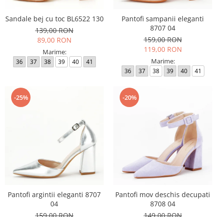
Sandale bej cu toc BL6522 130
Pantofi sampanii eleganti
8707 04
139,00 RON
159,00 RON
89,00 RON
119,00 RON
Marime:
Marime:
36
37
38
39
40
41
36
37
38
39
40
41
-25%
-20%
Pantofi argintii eleganti 8707
Pantofi mov deschis decupati
04
8708 04
159,00 RON
149,00 RON