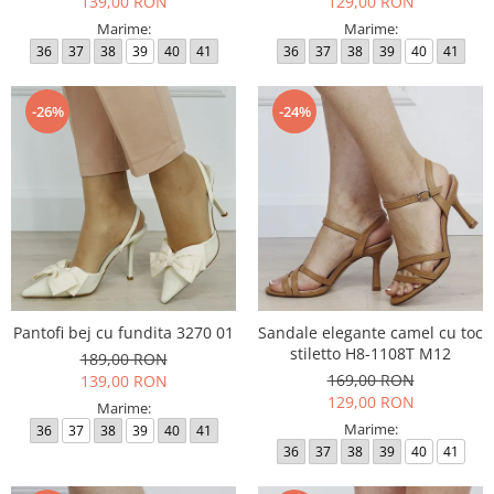
139,00 RON
129,00 RON
Marime:
Marime:
36
37
38
39
40
41
36
37
38
39
40
41
-26%
-24%
Pantofi bej cu fundita 3270 01
Sandale elegante camel cu toc
stiletto H8-1108T M12
189,00 RON
169,00 RON
139,00 RON
129,00 RON
Marime:
Marime:
36
37
38
39
40
41
36
37
38
39
40
41