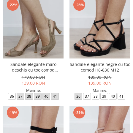
-22%
-26%
Sandale elegante maro
Sandale elegante negre cu toc
deschis cu toc comod
comod H8-836 M12
BYJ8618-2 M11
179,00 RON
189,00 RON
139,00 RON
139,00 RON
Marime:
Marime:
36
37
38
39
40
41
36
37
38
39
40
41
-19%
-31%