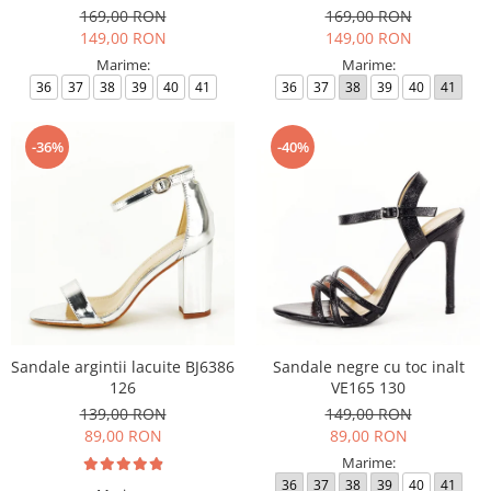
169,00 RON
169,00 RON
149,00 RON
149,00 RON
Marime:
Marime:
36
37
38
39
40
41
36
37
38
39
40
41
-36%
-40%
Sandale argintii lacuite BJ6386
Sandale negre cu toc inalt
126
VE165 130
139,00 RON
149,00 RON
89,00 RON
89,00 RON
Marime:
36
37
38
39
40
41