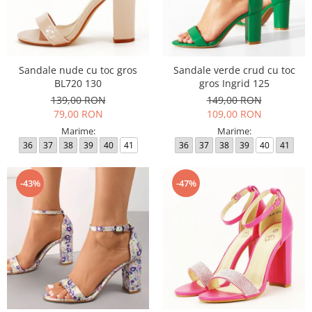
Sandale nude cu toc gros
Sandale verde crud cu toc
BL720 130
gros Ingrid 125
139,00 RON
149,00 RON
79,00 RON
109,00 RON
Marime:
Marime:
36
37
38
39
40
41
36
37
38
39
40
41
-43%
-47%