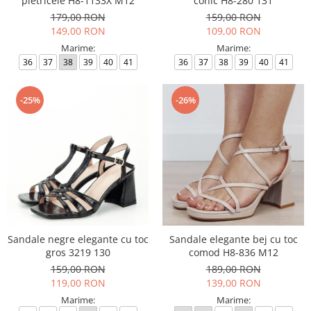
pietricele H8-1133X M12
conic H8-280 131
179,00 RON
159,00 RON
149,00 RON
109,00 RON
Marime:
Marime:
36
37
38
39
40
41
36
37
38
39
40
41
-25%
-26%
Sandale negre elegante cu toc
Sandale elegante bej cu toc
gros 3219 130
comod H8-836 M12
159,00 RON
189,00 RON
119,00 RON
139,00 RON
Marime:
Marime: