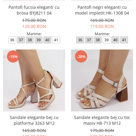
Pantofi fucsia eleganti cu
Pantofi negri eleganti cu
brosa BYJ8211 04
model impletit HK-1308 04
179,00 RON
169,00 RON
129,00 RON
119,00 RON
Marime:
Marime:
36
37
38
39
40
41
36
37
38
39
40
41
-18%
-28%
Sandale elegante bej cu
Sandale elegante bej cu toc
platforma 3263 M12
masiv H8-713 M12
169,00 RON
179,00 RON