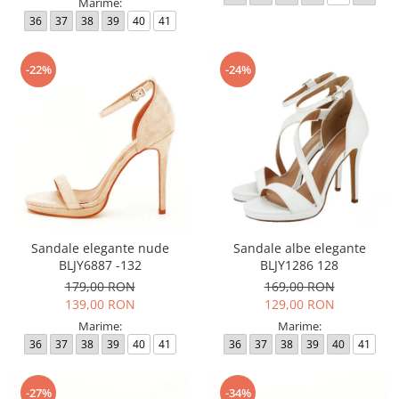
Marime:
36
37
38
39
40
41
-22%
-24%
Sandale elegante nude
Sandale albe elegante
BLJY6887 -132
BLJY1286 128
179,00 RON
169,00 RON
139,00 RON
129,00 RON
Marime:
Marime:
36
37
38
39
40
41
36
37
38
39
40
41
-27%
-34%