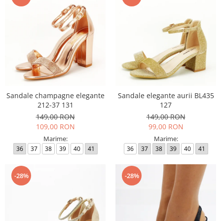
Sandale champagne elegante
Sandale elegante aurii BL435
212-37 131
127
149,00 RON
149,00 RON
109,00 RON
99,00 RON
Marime:
Marime:
36
37
38
39
40
41
36
37
38
39
40
41
-28%
-28%