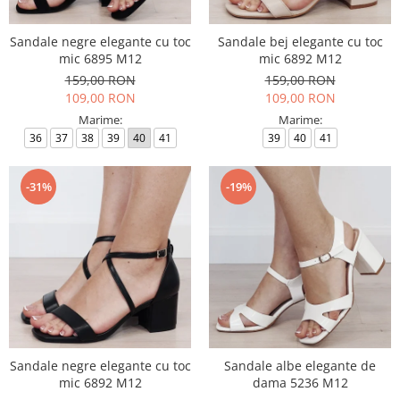
Sandale negre elegante cu toc
Sandale bej elegante cu toc
mic 6895 M12
mic 6892 M12
159,00 RON
159,00 RON
109,00 RON
109,00 RON
Marime:
Marime:
36
37
38
39
40
41
39
40
41
-31%
-19%
Sandale negre elegante cu toc
Sandale albe elegante de
mic 6892 M12
dama 5236 M12