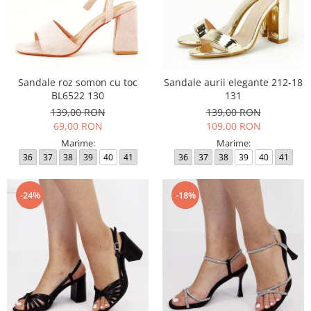
Sandale roz somon cu toc
Sandale aurii elegante 212-18
BL6522 130
131
139,00 RON
139,00 RON
69,00 RON
109,00 RON
Marime:
Marime:
36
37
38
39
40
41
36
37
38
39
40
41
-24%
-18%