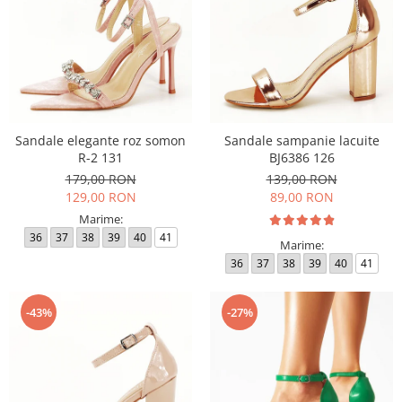
Sandale elegante roz somon
Sandale sampanie lacuite
R-2 131
BJ6386 126
179,00 RON
139,00 RON
129,00 RON
89,00 RON
Marime:
36
37
38
39
40
41
Marime:
36
37
38
39
40
41
-43%
-27%