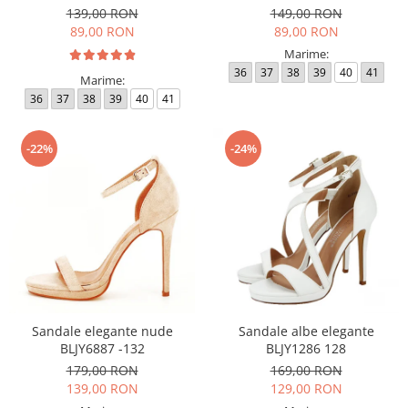
139,00 RON
149,00 RON
89,00 RON
89,00 RON
Marime:
36
37
38
39
40
41
Marime:
36
37
38
39
40
41
-22%
-24%
Sandale elegante nude
Sandale albe elegante
BLJY6887 -132
BLJY1286 128
179,00 RON
169,00 RON
139,00 RON
129,00 RON