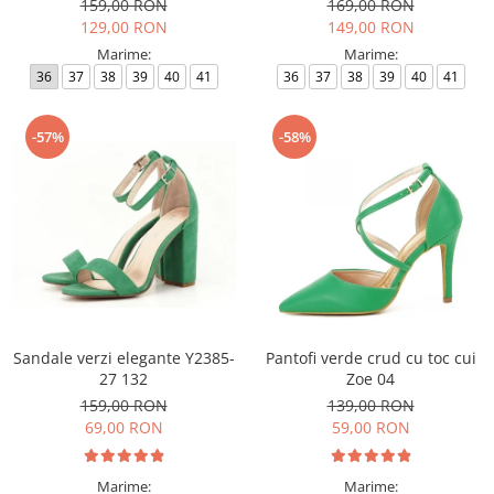
159,00 RON
169,00 RON
129,00 RON
149,00 RON
Marime:
Marime:
36
37
38
39
40
41
36
37
38
39
40
41
-57%
-58%
Sandale verzi elegante Y2385-
Pantofi verde crud cu toc cui
27 132
Zoe 04
159,00 RON
139,00 RON
69,00 RON
59,00 RON
Marime:
Marime: