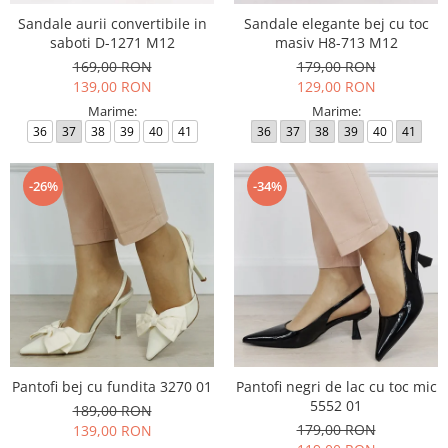
Sandale aurii convertibile in
Sandale elegante bej cu toc
saboti D-1271 M12
masiv H8-713 M12
169,00 RON
179,00 RON
139,00 RON
129,00 RON
Marime:
Marime:
36
37
38
39
40
41
36
37
38
39
40
41
-26%
-34%
Pantofi bej cu fundita 3270 01
Pantofi negri de lac cu toc mic
5552 01
189,00 RON
179,00 RON
139,00 RON