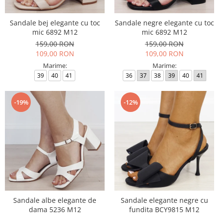
Sandale bej elegante cu toc
Sandale negre elegante cu toc
mic 6892 M12
mic 6892 M12
159,00 RON
159,00 RON
109,00 RON
109,00 RON
Marime:
Marime:
39
40
41
36
37
38
39
40
41
-19%
-12%
Sandale albe elegante de
Sandale elegante negre cu
dama 5236 M12
fundita BCY9815 M12