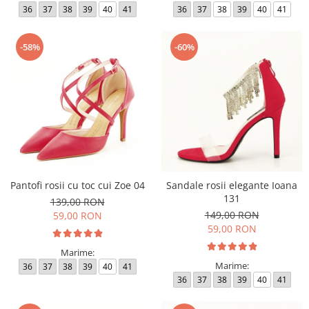
36
37
38
39
40
41
36
37
38
39
40
41
-58%
-60%
Pantofi rosii cu toc cui Zoe 04
Sandale rosii elegante Ioana
131
139,00 RON
149,00 RON
59,00 RON
59,00 RON
Marime:
Marime:
36
37
38
39
40
41
36
37
38
39
40
41