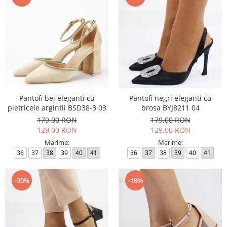
Pantofi bej eleganti cu
Pantofi negri eleganti cu
pietricele argintii BSD38-3 03
brosa BYJ8211 04
179,00 RON
179,00 RON
129,00 RON
129,00 RON
Marime:
Marime:
36
37
38
39
40
41
36
37
38
39
40
41
-30%
-18%