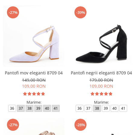
-27%
-39%
Pantofi mov eleganti 8709 04
Pantofi negrii eleganti 8709 04
149,00 RON
179,00 RON
109,00 RON
109,00 RON
Marime:
Marime:
36
37
38
39
40
41
36
37
38
39
40
41
-27%
-28%