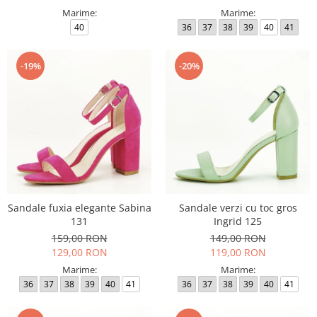
Marime:
Marime:
40
36
37
38
39
40
41
-19%
-20%
Sandale fuxia elegante Sabina
Sandale verzi cu toc gros
131
Ingrid 125
159,00 RON
149,00 RON
129,00 RON
119,00 RON
Marime:
Marime:
36
37
38
39
40
41
36
37
38
39
40
41