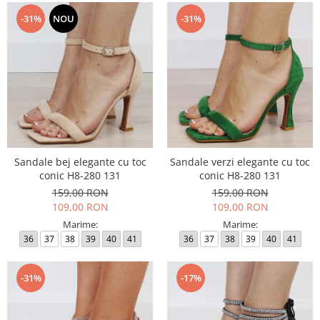
-31%
NOU
-31%
Sandale bej elegante cu toc
Sandale verzi elegante cu toc
conic H8-280 131
conic H8-280 131
159,00 RON
159,00 RON
109,00 RON
109,00 RON
Marime:
Marime:
36
37
38
39
40
41
36
37
38
39
40
41
-31%
-17%