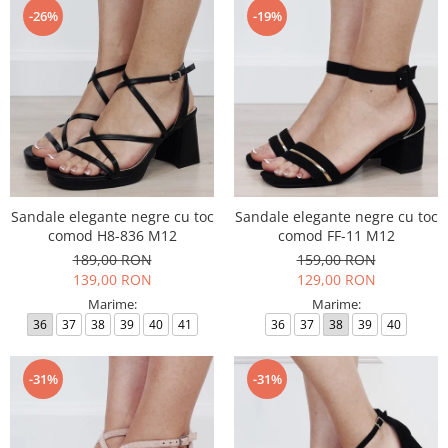
-26%
-19%
Sandale elegante negre cu toc
Sandale elegante negre cu toc
comod H8-836 M12
comod FF-11 M12
189,00 RON
159,00 RON
139,00 RON
129,00 RON
Marime:
Marime:
36
37
38
39
40
41
36
37
38
39
40
-31%
-31%