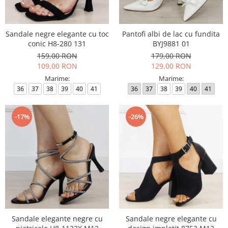
Incaltamine primavara-vara piele
Imbracaminte
Camasi si topuri
Sandale negre elegante cu toc
Pantofi albi de lac cu fundita
conic H8-280 131
BYJ9881 01
Blugi si pantaloni
159,00 RON
179,00 RON
Fuste
109,00 RON
129,00 RON
Pulovere si cardigane
Marime:
Marime:
Rochii
36
37
38
39
40
41
36
37
38
39
40
41
Salopete
Incaltaminte toamna-iarna piele
-17%
-26%
Sandale elegante negre cu
Sandale negre elegante cu