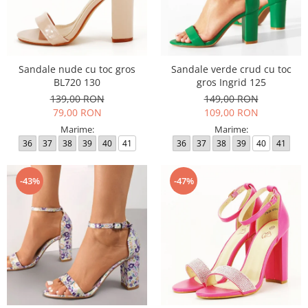
Sandale nude cu toc gros
Sandale verde crud cu toc
BL720 130
gros Ingrid 125
139,00 RON
149,00 RON
79,00 RON
109,00 RON
Marime:
Marime:
36
37
38
39
40
41
36
37
38
39
40
41
-43%
-47%