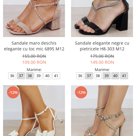
Sandale maro deschis
Sandale elegante negre cu
elegante cu toc mic 6895 M12
pietricele H8-303 M12
159,00 RON
179,00 RON
109,00 RON
149,00 RON
Marime:
Marime:
36
37
38
39
40
41
36
37
38
39
40
41
-12%
-12%