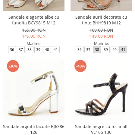
Sandale elegante albe cu
Sandale aurii decorate cu
fundita BCY9815 M12
tinte BHH9819 M12
169,00 RON
169,00 RON
149,00 RON
149,00 RON
Marime:
Marime:
36
37
38
39
40
41
36
37
38
39
40
41
-36%
-40%
Sandale argintii lacuite BJ6386
Sandale negre cu toc inalt
126
VE165 130