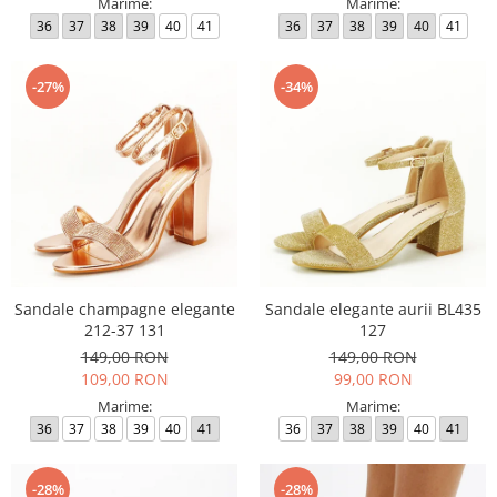
Marime:
Marime:
36
37
38
39
40
41
36
37
38
39
40
41
-27%
-34%
Sandale champagne elegante
Sandale elegante aurii BL435
212-37 131
127
149,00 RON
149,00 RON
109,00 RON
99,00 RON
Marime:
Marime:
36
37
38
39
40
41
36
37
38
39
40
41
-28%
-28%