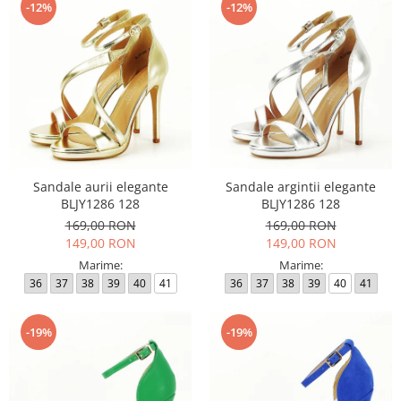
-12%
-12%
Sandale aurii elegante
Sandale argintii elegante
BLJY1286 128
BLJY1286 128
169,00 RON
169,00 RON
149,00 RON
149,00 RON
Marime:
Marime:
36
37
38
39
40
41
36
37
38
39
40
41
-19%
-19%