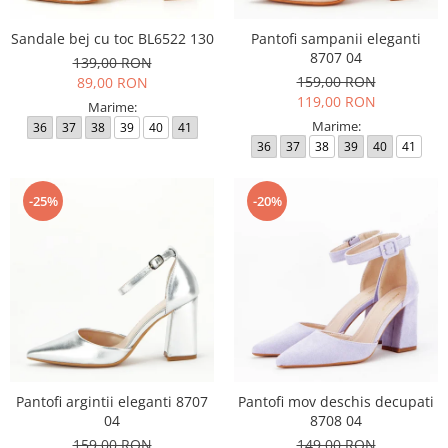
Sandale bej cu toc BL6522 130
Pantofi sampanii eleganti
8707 04
139,00 RON
159,00 RON
89,00 RON
119,00 RON
Marime:
Marime:
36
37
38
39
40
41
36
37
38
39
40
41
-25%
-20%
Pantofi argintii eleganti 8707
Pantofi mov deschis decupati
04
8708 04
159,00 RON
149,00 RON