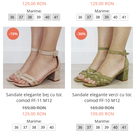
129,00 RON
129,00 RON
Marime:
Marime:
36
37
38
39
40
41
36
37
38
39
40
41
-19%
-36%
Sandale elegante bej cu toc
Sandale elegante verzi cu toc
comod FF-11 M12
comod FF-10 M12
159,00 RON
169,00 RON
129,00 RON
109,00 RON
Marime:
Marime:
36
37
38
39
40
36
37
38
39
40
41