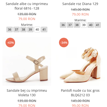
Sandale albe cu imprimeu
Sandale roz Diana 129
floral 6816 -128
149,00 RON
139,00 RON
79,00 RON
79,00 RON
Marime:
Marime:
36
37
38
39
40
41
36
37
38
39
40
41
-43%
-34%
Sandale bej cu imprimeu
Pantofi nude cu toc gros
Violeta 130
BLQ6212 03
139,00 RON
149,00 RON
79,00 RON
99,00 RON