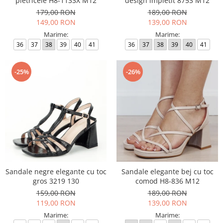
pietricele H8-1133X M12
design impletit 8753 M12
179,00 RON
189,00 RON
149,00 RON
139,00 RON
Marime:
Marime:
36
37
38
39
40
41
36
37
38
39
40
41
-25%
-26%
Sandale negre elegante cu toc
Sandale elegante bej cu toc
gros 3219 130
comod H8-836 M12
159,00 RON
189,00 RON
119,00 RON
139,00 RON
Marime:
Marime: