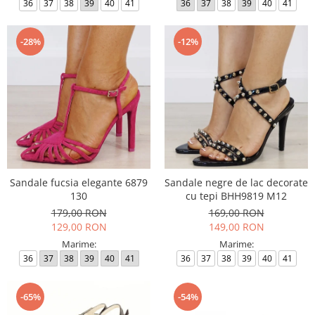
36
37
38
39
40
41
36
37
38
39
40
41
-28%
-12%
Sandale fucsia elegante 6879
Sandale negre de lac decorate
130
cu tepi BHH9819 M12
179,00 RON
169,00 RON
129,00 RON
149,00 RON
Marime:
Marime:
36
37
38
39
40
41
36
37
38
39
40
41
-65%
-54%