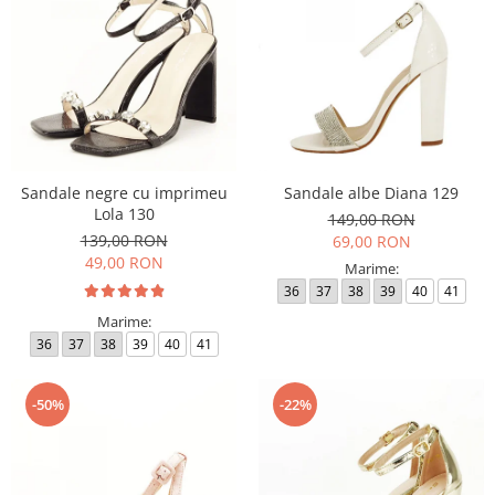
Sandale negre cu imprimeu
Sandale albe Diana 129
Lola 130
149,00 RON
139,00 RON
69,00 RON
49,00 RON
Marime:
36
37
38
39
40
41
Marime:
36
37
38
39
40
41
-50%
-22%