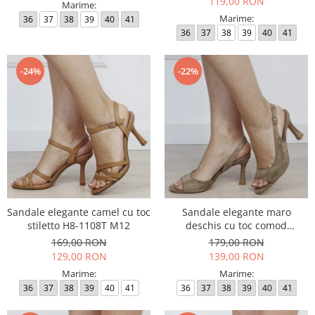
119,00 RON
Marime:
Marime:
36
37
38
39
40
41
36
37
38
39
40
41
-24%
-22%
Sandale elegante camel cu toc
Sandale elegante maro
stiletto H8-1108T M12
deschis cu toc comod
BYJ8618-2 M11
169,00 RON
179,00 RON
129,00 RON
139,00 RON
Marime:
Marime:
36
37
38
39
40
41
36
37
38
39
40
41