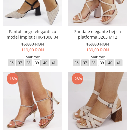
Pantofi negri eleganti cu
Sandale elegante bej cu
model impletit HK-1308 04
platforma 3263 M12
169,00 RON
169,00 RON
119,00 RON
139,00 RON
Marime:
Marime:
36
37
38
39
40
41
36
37
38
39
40
41
-18%
-28%