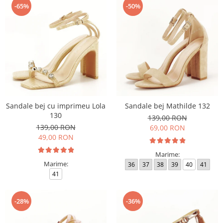
-65%
-50%
Sandale bej cu imprimeu Lola
Sandale bej Mathilde 132
130
139,00 RON
139,00 RON
69,00 RON
49,00 RON
Marime:
Marime:
36
37
38
39
40
41
41
-28%
-36%