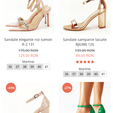
Sandale elegante roz somon
Sandale sampanie lacuite
R-2 131
BJ6386 126
179,00 RON
139,00 RON
129,00 RON
89,00 RON
Marime:
36
37
38
39
40
41
Marime:
36
37
38
39
40
41
-43%
-27%