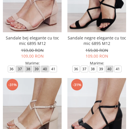
Sandale bej elegante cu toc
Sandale negre elegante cu toc
mic 6895 M12
mic 6895 M12
159,00 RON
159,00 RON
109,00 RON
109,00 RON
Marime:
Marime:
36
37
38
39
40
41
36
37
38
39
40
41
-31%
-31%