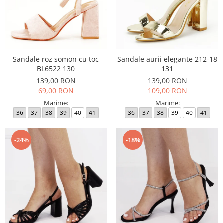
Sandale roz somon cu toc
Sandale aurii elegante 212-18
BL6522 130
131
139,00 RON
139,00 RON
69,00 RON
109,00 RON
Marime:
Marime:
36
37
38
39
40
41
36
37
38
39
40
41
-24%
-18%