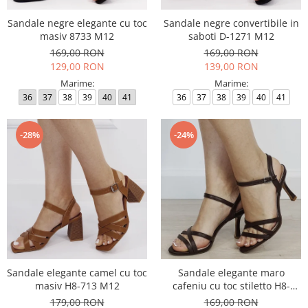
Sandale negre elegante cu toc
Sandale negre convertibile in
masiv 8733 M12
saboti D-1271 M12
169,00 RON
169,00 RON
129,00 RON
139,00 RON
Marime:
Marime:
36
37
38
39
40
41
36
37
38
39
40
41
-28%
-24%
Sandale elegante camel cu toc
Sandale elegante maro
masiv H8-713 M12
cafeniu cu toc stiletto H8-
1108T M12
179,00 RON
169,00 RON