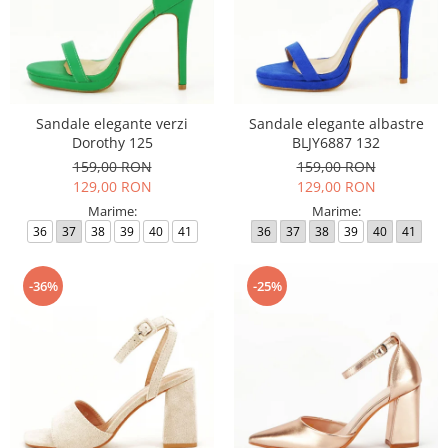
Sandale elegante verzi
Sandale elegante albastre
Dorothy 125
BLJY6887 132
159,00 RON
159,00 RON
129,00 RON
129,00 RON
Marime:
Marime:
36
37
38
39
40
41
36
37
38
39
40
41
-36%
-25%