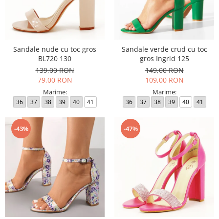
Sandale nude cu toc gros
Sandale verde crud cu toc
BL720 130
gros Ingrid 125
139,00 RON
149,00 RON
79,00 RON
109,00 RON
Marime:
Marime:
36
37
38
39
40
41
36
37
38
39
40
41
-43%
-47%