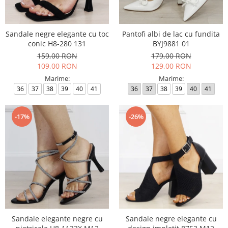
Incaltamine primavara-vara piele
Imbracaminte
Camasi si topuri
Sandale negre elegante cu toc
Pantofi albi de lac cu fundita
conic H8-280 131
BYJ9881 01
Blugi si pantaloni
159,00 RON
179,00 RON
Fuste
109,00 RON
129,00 RON
Pulovere si cardigane
Marime:
Marime:
Rochii
36
37
38
39
40
41
36
37
38
39
40
41
Salopete
Incaltaminte toamna-iarna piele
-17%
-26%
Sandale elegante negre cu
Sandale negre elegante cu