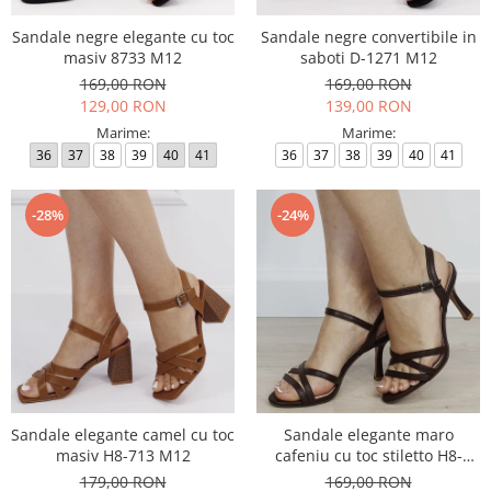
Sandale negre elegante cu toc
Sandale negre convertibile in
masiv 8733 M12
saboti D-1271 M12
169,00 RON
169,00 RON
129,00 RON
139,00 RON
Marime:
Marime:
36
37
38
39
40
41
36
37
38
39
40
41
-28%
-24%
Sandale elegante camel cu toc
Sandale elegante maro
masiv H8-713 M12
cafeniu cu toc stiletto H8-
1108T M12
179,00 RON
169,00 RON