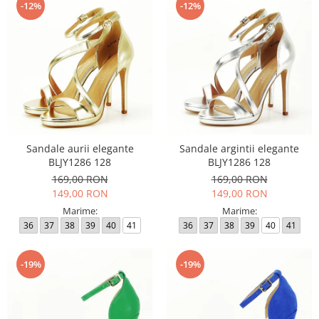
-12%
-12%
Sandale aurii elegante
Sandale argintii elegante
BLJY1286 128
BLJY1286 128
169,00 RON
169,00 RON
149,00 RON
149,00 RON
Marime:
Marime:
36
37
38
39
40
41
36
37
38
39
40
41
-19%
-19%