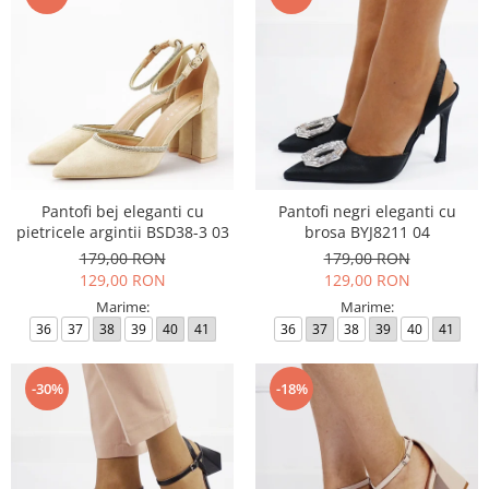
Pantofi bej eleganti cu
Pantofi negri eleganti cu
pietricele argintii BSD38-3 03
brosa BYJ8211 04
179,00 RON
179,00 RON
129,00 RON
129,00 RON
Marime:
Marime:
36
37
38
39
40
41
36
37
38
39
40
41
-30%
-18%