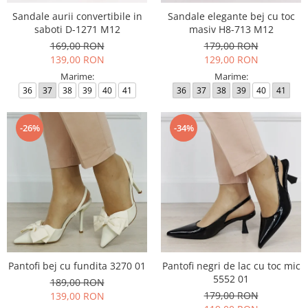
Sandale aurii convertibile in
Sandale elegante bej cu toc
saboti D-1271 M12
masiv H8-713 M12
169,00 RON
179,00 RON
139,00 RON
129,00 RON
Marime:
Marime:
36
37
38
39
40
41
36
37
38
39
40
41
-26%
-34%
Pantofi bej cu fundita 3270 01
Pantofi negri de lac cu toc mic
5552 01
189,00 RON
179,00 RON
139,00 RON