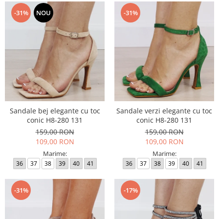
-31%
NOU
-31%
Sandale bej elegante cu toc
Sandale verzi elegante cu toc
conic H8-280 131
conic H8-280 131
159,00 RON
159,00 RON
109,00 RON
109,00 RON
Marime:
Marime:
36
37
38
39
40
41
36
37
38
39
40
41
-31%
-17%