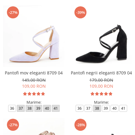
-27%
-39%
Pantofi mov eleganti 8709 04
Pantofi negrii eleganti 8709 04
149,00 RON
179,00 RON
109,00 RON
109,00 RON
Marime:
Marime:
36
37
38
39
40
41
36
37
38
39
40
41
-27%
-28%