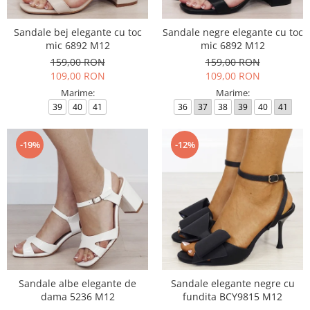
Sandale bej elegante cu toc
Sandale negre elegante cu toc
mic 6892 M12
mic 6892 M12
159,00 RON
159,00 RON
109,00 RON
109,00 RON
Marime:
Marime:
39
40
41
36
37
38
39
40
41
-19%
-12%
Sandale albe elegante de
Sandale elegante negre cu
dama 5236 M12
fundita BCY9815 M12