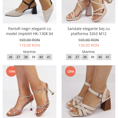
Pantofi negri eleganti cu
Sandale elegante bej cu
model impletit HK-1308 04
platforma 3263 M12
169,00 RON
169,00 RON
119,00 RON
139,00 RON
Marime:
Marime:
36
37
38
39
40
41
36
37
38
39
40
41
-18%
-28%