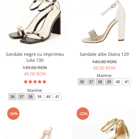
Sandale negre cu imprimeu
Sandale albe Diana 129
Lola 130
149,00 RON
139,00 RON
69,00 RON
49,00 RON
Marime:
36
37
38
39
40
41
Marime:
36
37
38
39
40
41
-50%
-22%