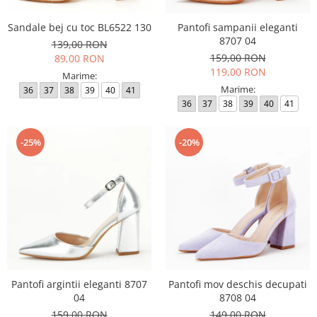
Sandale bej cu toc BL6522 130
Pantofi sampanii eleganti
8707 04
139,00 RON
159,00 RON
89,00 RON
119,00 RON
Marime:
Marime:
36
37
38
39
40
41
36
37
38
39
40
41
-25%
-20%
Pantofi argintii eleganti 8707
Pantofi mov deschis decupati
04
8708 04
159,00 RON
149,00 RON