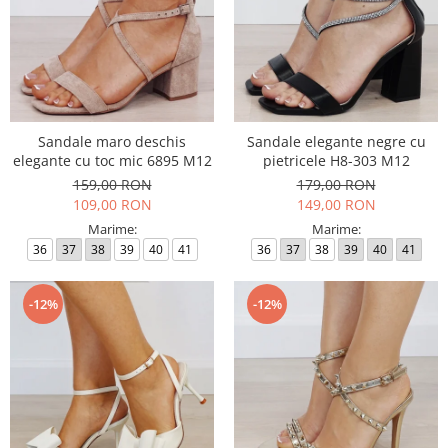
Sandale maro deschis
Sandale elegante negre cu
elegante cu toc mic 6895 M12
pietricele H8-303 M12
159,00 RON
179,00 RON
109,00 RON
149,00 RON
Marime:
Marime:
36
37
38
39
40
41
36
37
38
39
40
41
-12%
-12%