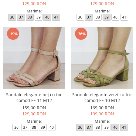
129,00 RON
129,00 RON
Marime:
Marime:
36
37
38
39
40
41
36
37
38
39
40
41
-19%
-36%
Sandale elegante bej cu toc
Sandale elegante verzi cu toc
comod FF-11 M12
comod FF-10 M12
159,00 RON
169,00 RON
129,00 RON
109,00 RON
Marime:
Marime:
36
37
38
39
40
36
37
38
39
40
41