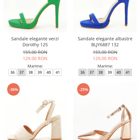
Sandale elegante verzi
Sandale elegante albastre
Dorothy 125
BLJY6887 132
159,00 RON
159,00 RON
129,00 RON
129,00 RON
Marime:
Marime:
36
37
38
39
40
41
36
37
38
39
40
41
-36%
-25%