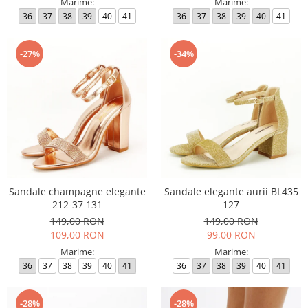
Marime:
Marime:
36
37
38
39
40
41
36
37
38
39
40
41
-27%
-34%
Sandale champagne elegante
Sandale elegante aurii BL435
212-37 131
127
149,00 RON
149,00 RON
109,00 RON
99,00 RON
Marime:
Marime:
36
37
38
39
40
41
36
37
38
39
40
41
-28%
-28%