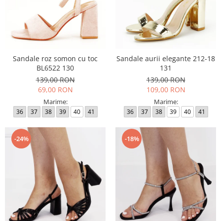
Sandale roz somon cu toc
Sandale aurii elegante 212-18
BL6522 130
131
139,00 RON
139,00 RON
69,00 RON
109,00 RON
Marime:
Marime:
36
37
38
39
40
41
36
37
38
39
40
41
-24%
-18%