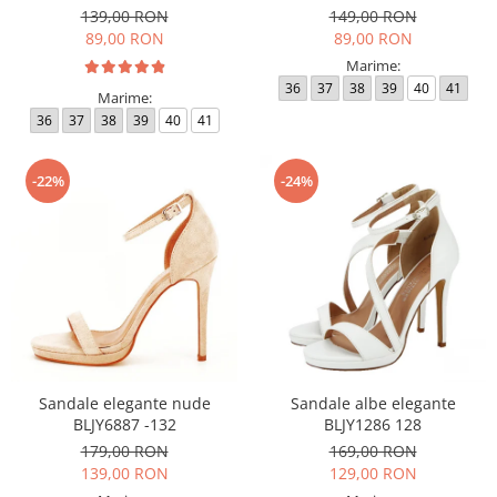
139,00 RON
149,00 RON
89,00 RON
89,00 RON
Marime:
36
37
38
39
40
41
Marime:
36
37
38
39
40
41
-22%
-24%
Sandale elegante nude
Sandale albe elegante
BLJY6887 -132
BLJY1286 128
179,00 RON
169,00 RON
139,00 RON
129,00 RON