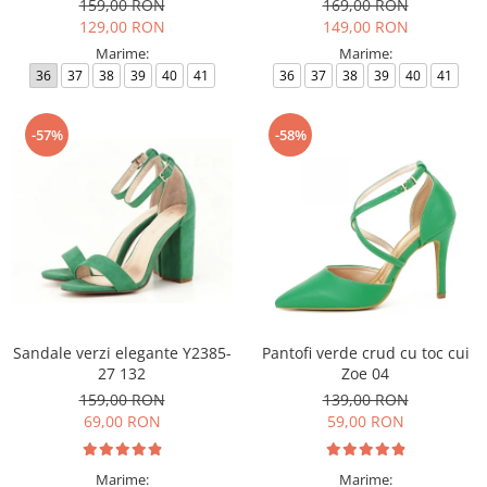
159,00 RON
169,00 RON
129,00 RON
149,00 RON
Marime:
Marime:
36
37
38
39
40
41
36
37
38
39
40
41
-57%
-58%
Sandale verzi elegante Y2385-
Pantofi verde crud cu toc cui
27 132
Zoe 04
159,00 RON
139,00 RON
69,00 RON
59,00 RON
Marime:
Marime: