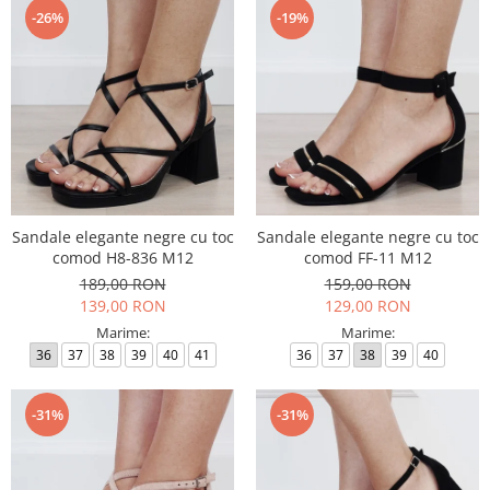
-26%
-19%
Sandale elegante negre cu toc
Sandale elegante negre cu toc
comod H8-836 M12
comod FF-11 M12
189,00 RON
159,00 RON
139,00 RON
129,00 RON
Marime:
Marime:
36
37
38
39
40
41
36
37
38
39
40
-31%
-31%