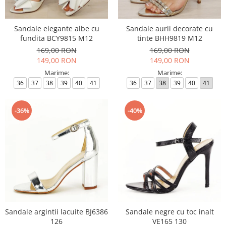
Sandale elegante albe cu
Sandale aurii decorate cu
fundita BCY9815 M12
tinte BHH9819 M12
169,00 RON
169,00 RON
149,00 RON
149,00 RON
Marime:
Marime:
36
37
38
39
40
41
36
37
38
39
40
41
-36%
-40%
Sandale argintii lacuite BJ6386
Sandale negre cu toc inalt
126
VE165 130