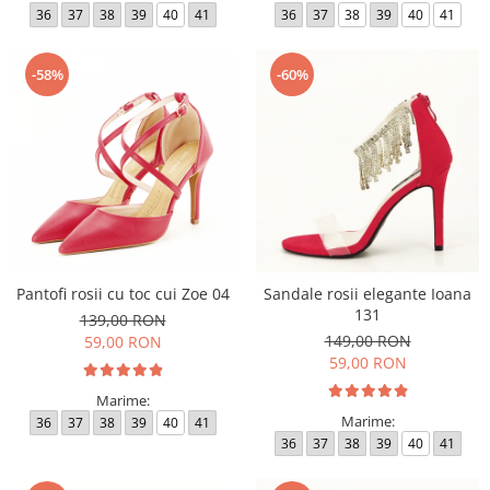
36
37
38
39
40
41
36
37
38
39
40
41
-58%
-60%
Pantofi rosii cu toc cui Zoe 04
Sandale rosii elegante Ioana
131
139,00 RON
149,00 RON
59,00 RON
59,00 RON
Marime:
Marime:
36
37
38
39
40
41
36
37
38
39
40
41