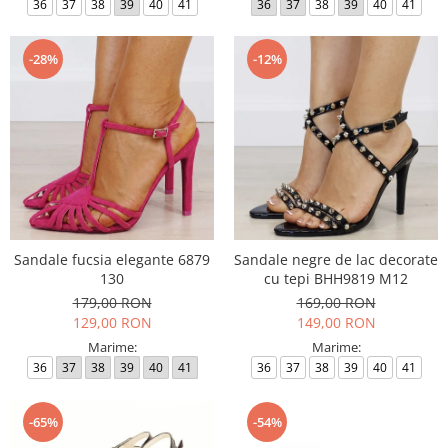
36
37
38
39
40
41
36
37
38
39
40
41
-28%
-12%
Sandale fucsia elegante 6879
Sandale negre de lac decorate
130
cu tepi BHH9819 M12
179,00 RON
169,00 RON
129,00 RON
149,00 RON
Marime:
Marime:
36
37
38
39
40
41
36
37
38
39
40
41
-65%
-54%