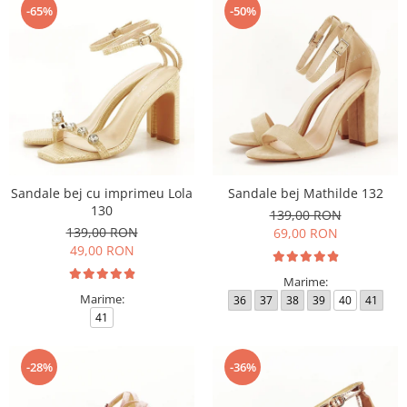
-65%
-50%
Sandale bej cu imprimeu Lola
Sandale bej Mathilde 132
130
139,00 RON
139,00 RON
69,00 RON
49,00 RON
Marime:
Marime:
36
37
38
39
40
41
41
-28%
-36%