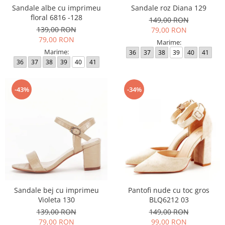
Sandale albe cu imprimeu
Sandale roz Diana 129
floral 6816 -128
149,00 RON
139,00 RON
79,00 RON
79,00 RON
Marime:
Marime:
36
37
38
39
40
41
36
37
38
39
40
41
-43%
-34%
Sandale bej cu imprimeu
Pantofi nude cu toc gros
Violeta 130
BLQ6212 03
139,00 RON
149,00 RON
79,00 RON
99,00 RON