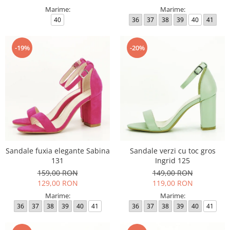
Marime:
Marime:
40
36
37
38
39
40
41
-19%
-20%
Sandale fuxia elegante Sabina
Sandale verzi cu toc gros
131
Ingrid 125
159,00 RON
149,00 RON
129,00 RON
119,00 RON
Marime:
Marime:
36
37
38
39
40
41
36
37
38
39
40
41