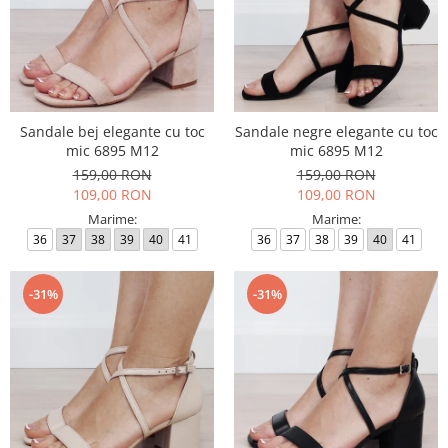
Sandale bej elegante cu toc
Sandale negre elegante cu toc
mic 6895 M12
mic 6895 M12
159,00 RON
159,00 RON
109,00 RON
109,00 RON
Marime:
Marime:
36
37
38
39
40
41
36
37
38
39
40
41
-31%
-31%