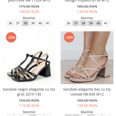
pietricele H8-1133X M12
design impletit 8753 M12
179,00 RON
189,00 RON
149,00 RON
139,00 RON
Marime:
Marime:
36
37
38
39
40
41
36
37
38
39
40
41
-25%
-26%
Sandale negre elegante cu toc
Sandale elegante bej cu toc
gros 3219 130
comod H8-836 M12
159,00 RON
189,00 RON
119,00 RON
139,00 RON
Marime:
Marime: