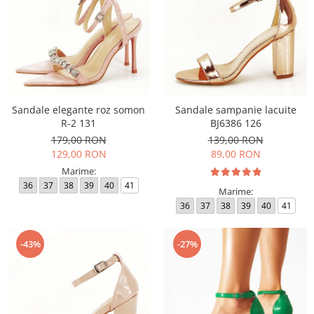
Sandale elegante roz somon
Sandale sampanie lacuite
R-2 131
BJ6386 126
179,00 RON
139,00 RON
129,00 RON
89,00 RON
Marime:
36
37
38
39
40
41
Marime:
36
37
38
39
40
41
-43%
-27%