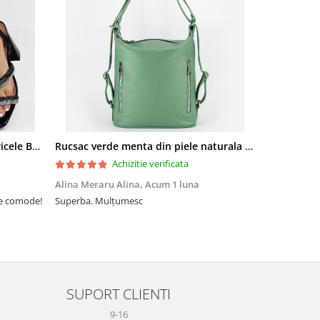
Sandale elegante negre cu pietricele BZF8778 M12
Rucsac verde menta din piele naturala 2 in 1 Lucia 121
Achizitie verificata
Alina Meraru Alina,
Acum 1 luna
Irina Mihae
te comode!
Superba. Mulțumesc
Tocmai ce am
foarte rpd n
azi am primi
mtumesc !
SUPORT CLIENTI
9-16