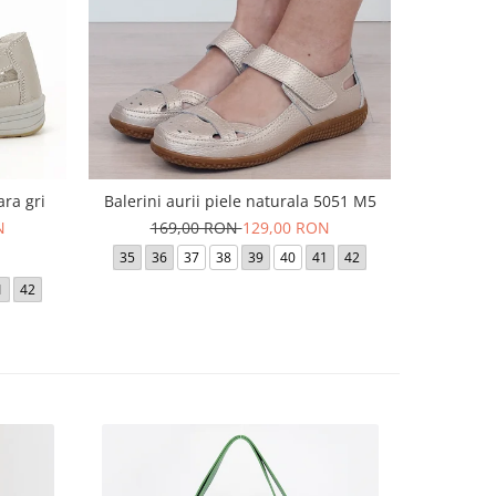
ara gri
Balerini aurii piele naturala 5051 M5
Balerini 
N
169,00 RON
129,00 RON
16
35
36
37
38
39
40
41
42
36
1
42