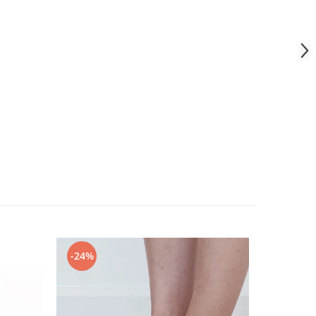
-24%
-18%