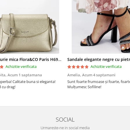
Geanta aurie mica Flora&CO Paris H6930 16
Achizitie verificata
Achizitie verificata
oita,
Acum 1 saptamana
Amelia,
Acum 4 saptamani
perba! Calitate buna si eleganta!
Sunt foarte frumoase şi foarte, foar
cu drag!
Mulţumesc Sofiline!
SOCIAL
Urmareste-ne in social media