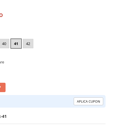
RO
40
41
42
are
P
APLICA CUPON
-41