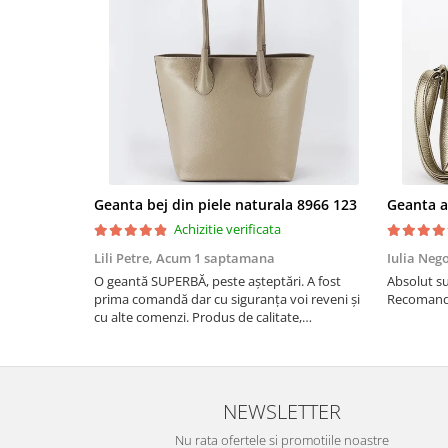
Geanta bej din piele naturala 8966 123
Achizitie verificata
Lili Petre,
Acum 1 saptamana
Iulia Neg
O geantă SUPERBĂ, peste așteptări. A fost
Absolut su
prima comandă dar cu siguranța voi reveni și
Recomand 
cu alte comenzi. Produs de calitate,
promtitudine în expedierea comenzii
(comanda a sosit a doua zi). RECOMAND
SOFILINE!!!
NEWSLETTER
Nu rata ofertele si promotiile noastre