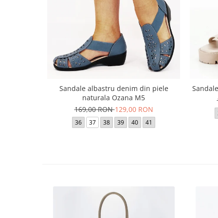
Sandale albastru denim din piele
Sandale
naturala Ozana M5
169,00 RON
129,00 RON
36
37
38
39
40
41