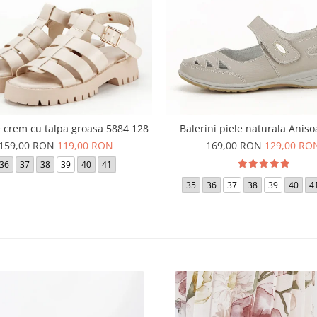
 crem cu talpa groasa 5884 128
Balerini piele naturala Aniso
159,00 RON
119,00 RON
169,00 RON
129,00 RO
36
37
38
39
40
41
35
36
37
38
39
40
4