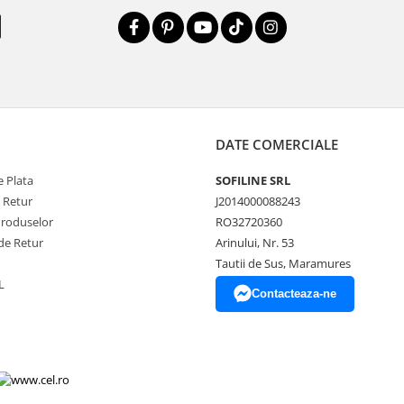
DATE COMERCIALE
 Plata
SOFILINE SRL
e Retur
J2014000088243
Produselor
RO32720360
de Retur
Arinului, Nr. 53
Tautii de Sus, Maramures
L
Contacteaza-ne