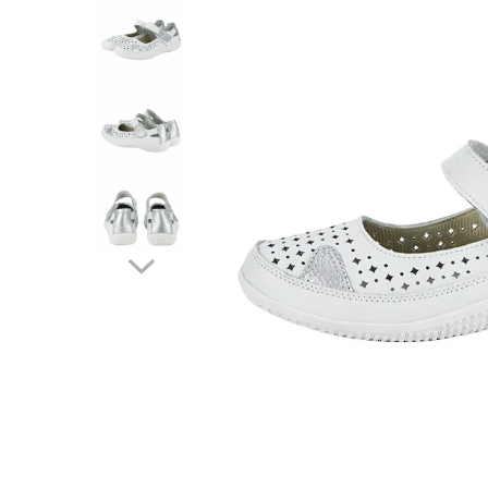
Incaltamine primavara-vara piele
Imbracaminte
Camasi si topuri
Blugi si pantaloni
Fuste
Pulovere si cardigane
Rochii
Salopete
Incaltaminte toamna-iarna piele
Distribuie
pe
Facebook