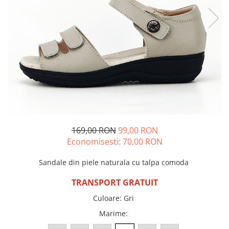
Incaltamine primavara-vara piele
Imbracaminte
Camasi si topuri
Blugi si pantaloni
Fuste
Pulovere si cardigane
Rochii
Salopete
Incaltaminte toamna-iarna piele
169,00 RON
99,00 RON
Economisesti:
70,00
RON
Sandale din piele naturala cu talpa comoda
TRANSPORT GRATUIT
Culoare
:
Gri
Marime
: