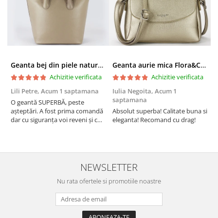
Geanta bej din piele naturala 8966 123
Geanta aurie mica Flora&CO Paris H6930 16
Achizitie verificata
Achizitie verificata
Lili Petre,
Acum 1 saptamana
Iulia Negoita,
Acum 1
A
saptamana
O geantă SUPERBĂ, peste
S
așteptări. A fost prima comandă
Absolut superba! Calitate buna si
f
dar cu siguranța voi reveni și cu
eleganta! Recomand cu drag!
S
alte comenzi. Produs de calitate,
promtitudine în expedierea
comenzii (comanda a sosit a
doua zi). RECOMAND SOFILINE!!!
NEWSLETTER
Nu rata ofertele si promotiile noastre