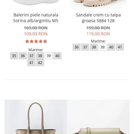
Balerini piele naturala
Sandale crem cu talpa
Sorina alb/argintiu M5
groasa 5884 128
169,00 RON
159,00 RON
109,00 RON
119,00 RON
Marime:
36
37
38
39
40
41
Marime:
35
36
37
38
39
40
41
42