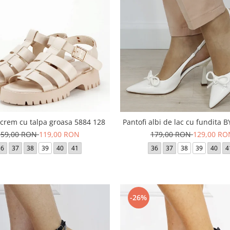
crem cu talpa groasa 5884 128
Pantofi albi de lac cu fundita 
159,00 RON
119,00 RON
179,00 RON
129,00 RO
36
37
38
39
40
41
36
37
38
39
40
4
-26%