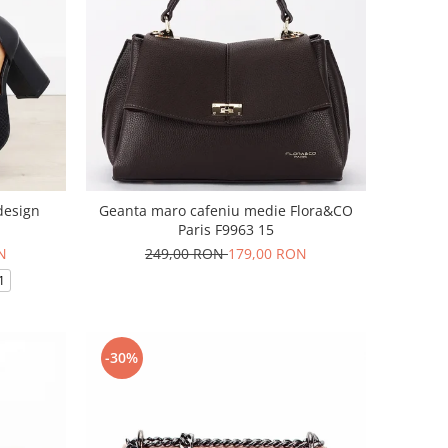
design
Geanta maro cafeniu medie Flora&CO
Paris F9963 15
N
249,00 RON
179,00 RON
1
-30%