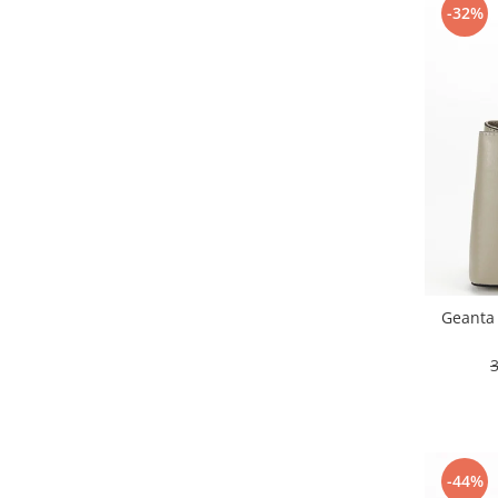
-32%
Geanta 
-44%