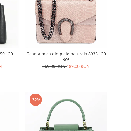
950 120
Geanta mica din piele naturala 8936 120
Roz
N
269,00 RON
189,00 RON
-32%