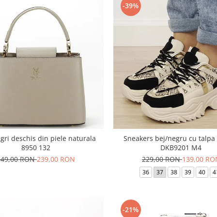
-39%
gri deschis din piele naturala
Sneakers bej/negru cu talpa
8950 132
DKB9201 M4
349,00 RON
239,00 RON
229,00 RON
139,00 RO
36
37
38
39
40
4
-21%