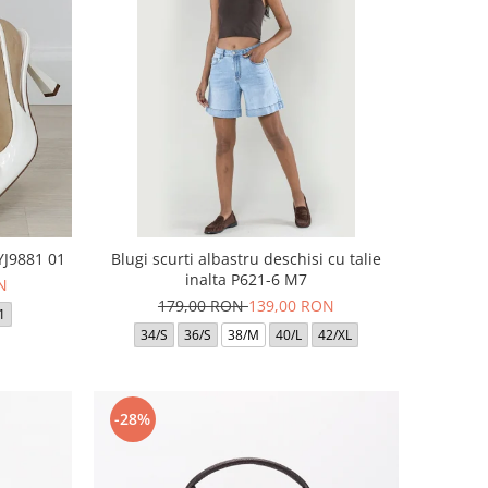
BYJ9881 01
Blugi scurti albastru deschisi cu talie
inalta P621-6 M7
N
179,00 RON
139,00 RON
1
34/S
36/S
38/M
40/L
42/XL
-28%