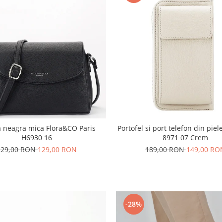
 neagra mica Flora&CO Paris
Portofel si port telefon din piel
H6930 16
8971 07 Crem
229,00 RON
129,00 RON
189,00 RON
149,00 RO
-28%