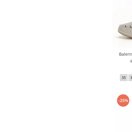
Baleri
35
-25%