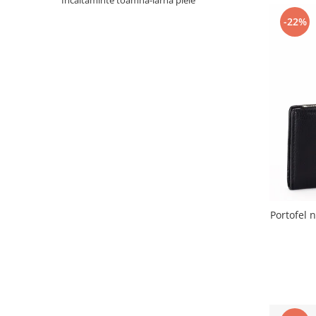
Incaltaminte toamna-iarna piele
Incaltamine primavara-vara piele
-22%
Imbracaminte
Camasi si topuri
Blugi si pantaloni
Fuste
Pulovere si cardigane
Rochii
Salopete
Incaltaminte toamna-iarna piele
Portofel 