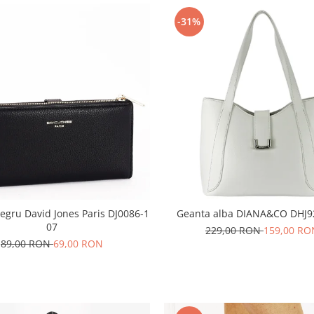
-31%
negru David Jones Paris DJ0086-1
Geanta alba DIANA&CO DHJ9
07
229,00 RON
159,00 RO
89,00 RON
69,00 RON