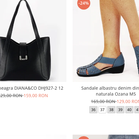
-24%
neagra DIANA&CO DHJ927-2 12
Sandale albastru denim din
naturala Ozana M5
229,00 RON
159,00 RON
169,00 RON
129,00 RO
36
37
38
39
40
4