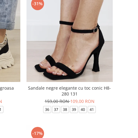
-31%
 groasa
Sandale negre elegante cu toc conic H8-
280 131
N
159,00 RON
109,00 RON
1
36
37
38
39
40
41
-17%