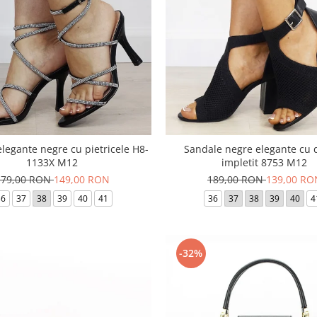
legante negre cu pietricele H8-
Sandale negre elegante cu 
1133X M12
impletit 8753 M12
179,00 RON
149,00 RON
189,00 RON
139,00 RO
36
37
38
39
40
41
36
37
38
39
40
4
-32%