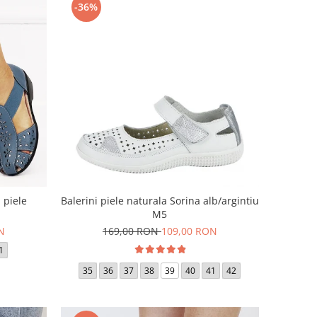
-36%
 piele
Balerini piele naturala Sorina alb/argintiu
M5
N
169,00 RON
109,00 RON
1
35
36
37
38
39
40
41
42