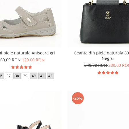
ni piele naturala Anisoara gri
Geanta din piele naturala 8
Negru
169,00 RON
129,00 RON
349,00 RON
239,00 RO
36
37
38
39
40
41
42
-25%