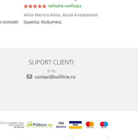
Achizitie verificata
Alina Meraru Alina,
Acum 4 saptamani
Irina Mihae
te comode!
Superba. Mulțumesc
Tocmai ce am
foarte rpd n
azi am primi
mtumesc !
SUPORT CLIENTI
9-16
contact@sofiline.ro