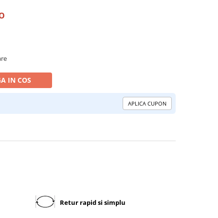
RO
are
A IN COS
APLICA CUPON
Retur rapid si simplu