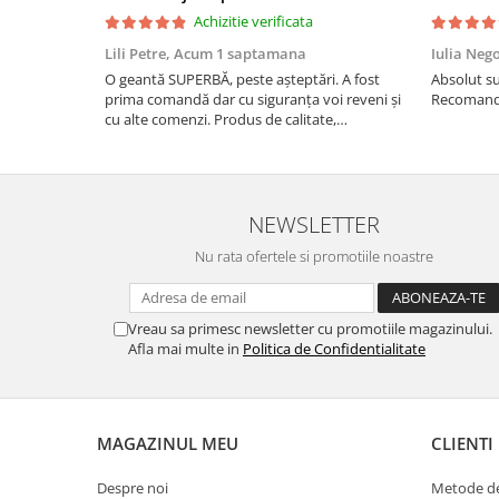
Achizitie verificata
Lili Petre,
Acum 1 saptamana
Iulia Neg
O geantă SUPERBĂ, peste așteptări. A fost
Absolut su
prima comandă dar cu siguranța voi reveni și
Recomand 
cu alte comenzi. Produs de calitate,
promtitudine în expedierea comenzii
(comanda a sosit a doua zi). RECOMAND
SOFILINE!!!
NEWSLETTER
Nu rata ofertele si promotiile noastre
Vreau sa primesc newsletter cu promotiile magazinului.
Afla mai multe in
Politica de Confidentialitate
MAGAZINUL MEU
CLIENTI
Despre noi
Metode de