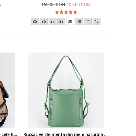
N
169,00 RON
109,00 RON
18
36
35
36
37
38
39
40
41
42
Sandale elegante negre cu pietricele BZF8778 M12
Rucsac verde menta din piele naturala 2 in 1 Lucia 121