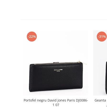
-22%
-31%
Portofel negru David Jones Paris DJ0086-
Geanta
1 07