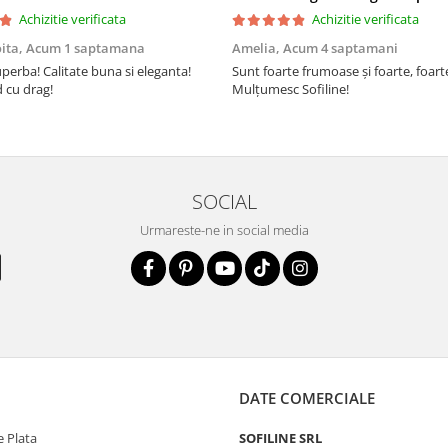
Achizitie verificata
Achizitie verificata
oita,
Acum 1 saptamana
Amelia,
Acum 4 saptamani
perba! Calitate buna si eleganta!
Sunt foarte frumoase şi foarte, foar
cu drag!
Mulţumesc Sofiline!
SOCIAL
Urmareste-ne in social media
DATE COMERCIALE
 Plata
SOFILINE SRL