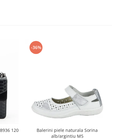
-36%
-26%
 8936 120
Balerini piele naturala Sorina
Sandale
alb/argintiu M5