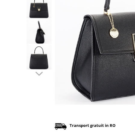
Incaltamine primavara-vara piele
Imbracaminte
Camasi si topuri
Blugi si pantaloni
Fuste
Pulovere si cardigane
Rochii
Salopete
Incaltaminte toamna-iarna piele
Distribuie
pe
Facebook
Transport gratuit in RO