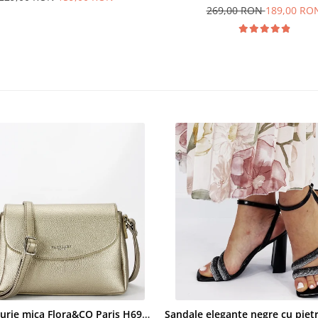
269,00 RON
189,00 RO
Geanta aurie mica Flora&CO Paris H6930 16