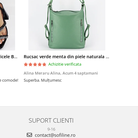
Sandale elegante negre cu pietricele BZF8778 M12
Rucsac verde menta din piele naturala 2 in 1 Lucia 121
Achizitie verificata
Alina Meraru Alina,
Acum 4 saptamani
Irina Mihae
te comode!
Superba. Mulțumesc
Tocmai ce am
foarte rpd n
azi am primi
mtumesc !
SUPORT CLIENTI
9-16
contact@sofiline.ro