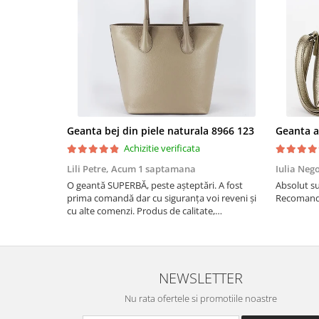
Geanta bej din piele naturala 8966 123
Achizitie verificata
Lili Petre,
Acum 1 saptamana
Iulia Neg
O geantă SUPERBĂ, peste așteptări. A fost
Absolut su
prima comandă dar cu siguranța voi reveni și
Recomand 
cu alte comenzi. Produs de calitate,
promtitudine în expedierea comenzii
(comanda a sosit a doua zi). RECOMAND
SOFILINE!!!
NEWSLETTER
Nu rata ofertele si promotiile noastre