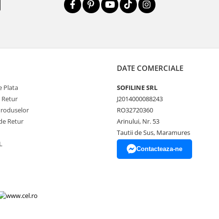
DATE COMERCIALE
 Plata
SOFILINE SRL
e Retur
J2014000088243
Produselor
RO32720360
de Retur
Arinului, Nr. 53
Tautii de Sus, Maramures
L
Contacteaza-ne