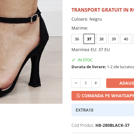
TRANSPORT GRATUIT IN 
Culoare
:
Negru
Marime
:
36
37
38
39
40
Marimea EU
:
37 EU
IN STOC
Durata de livrare:
1-2 zile lucrato
ADAUG
COMANDA PE WHATSAP
EXTRA10
Cod Produs:
H8-280BLACK-37