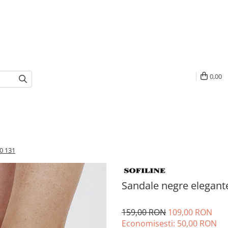
0,00
0 131
Sandale negre elegant
159,00 RON
109,00 RON
Economisesti:
50,00
RON