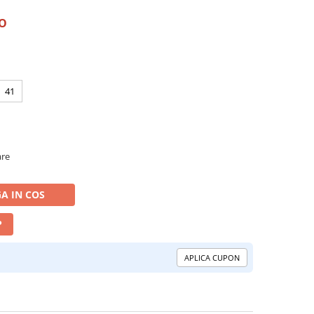
RO
41
are
A IN COS
P
APLICA CUPON