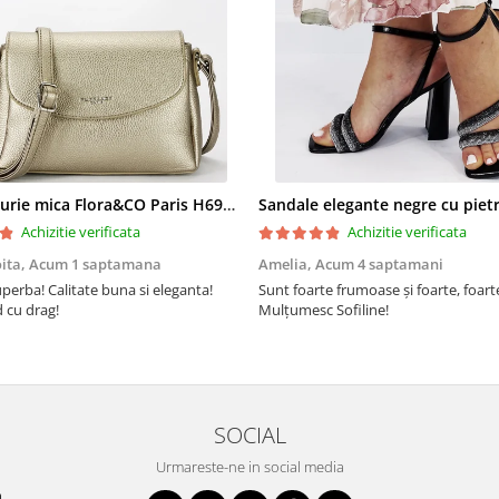
Geanta aurie mica Flora&CO Paris H6930 16
Achizitie verificata
Achizitie verificata
oita,
Acum 1 saptamana
Amelia,
Acum 4 saptamani
perba! Calitate buna si eleganta!
Sunt foarte frumoase şi foarte, foar
cu drag!
Mulţumesc Sofiline!
SOCIAL
Urmareste-ne in social media