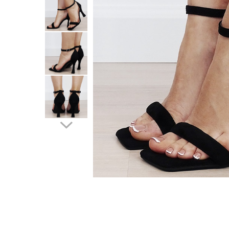
Incaltamine primavara-vara piele
Imbracaminte
Camasi si topuri
Blugi si pantaloni
Fuste
Pulovere si cardigane
Rochii
Salopete
Incaltaminte toamna-iarna piele
Distribuie
pe
Facebook