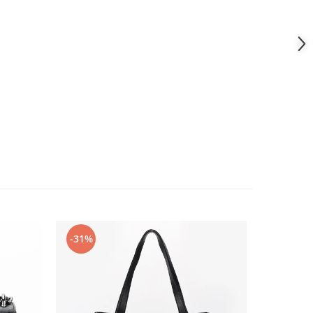
-31%
-36%