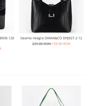
 8936 120
Geanta neagra DIANA&CO DHJ927-2 12
Baler
229,00 RON
159,00 RON
N
16
35
36