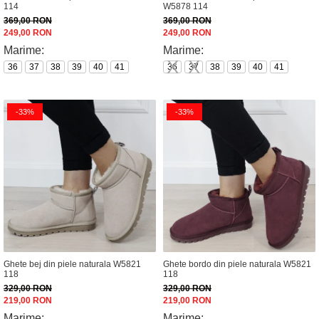
114
W5878 114
369,00 RON
369,00 RON
249,00 RON
249,00 RON
Marime:
Marime:
36
37
38
39
40
41
36
37
38
39
40
41
-33%
-33%
Ghete bej din piele naturala W5821
Ghete bordo din piele naturala W5821
118
118
329,00 RON
329,00 RON
219,00 RON
219,00 RON
Marime:
Marime: