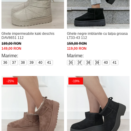
Ghete impermeabile kaki deschis
Ghete negre imblanite cu talpa groasa
DAV8651 112
LT33-43 112
189,00 RON
159,00 RON
149,00 RON
119,00 RON
Marime:
Marime:
36
37
38
39
40
41
36
37
38
39
40
41
-25%
-19%