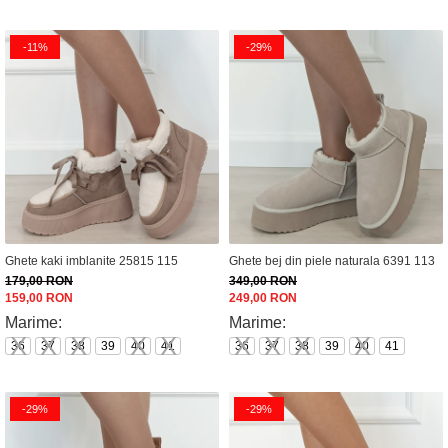
-11%
-29%
Ghete kaki imblanite 25815 115
Ghete bej din piele naturala 6391 113
179,00 RON
349,00 RON
159,00 RON
249,00 RON
Marime:
Marime:
36
37
38
39
40
41
36
37
38
39
40
41
-29%
-29%