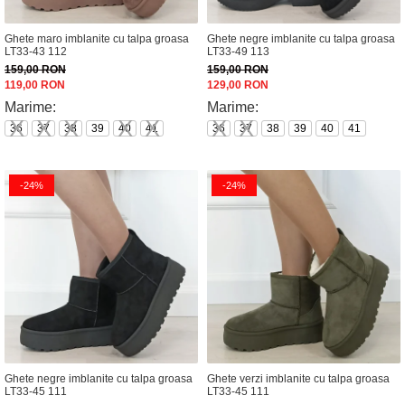
Ghete maro imblanite cu talpa groasa
Ghete negre imblanite cu talpa groasa
LT33-43 112
LT33-49 113
159,00 RON
159,00 RON
119,00 RON
129,00 RON
Marime:
Marime:
36
37
38
39
40
41
36
37
38
39
40
41
-24%
-24%
Ghete negre imblanite cu talpa groasa
Ghete verzi imblanite cu talpa groasa
LT33-45 111
LT33-45 111