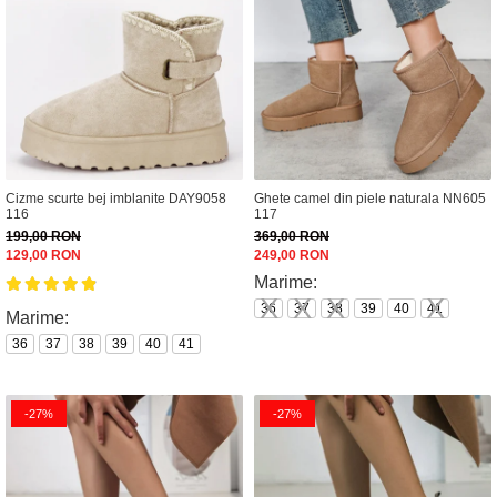
Cizme scurte bej imblanite DAY9058
Ghete camel din piele naturala NN605
116
117
199,00 RON
369,00 RON
129,00 RON
249,00 RON
Marime:
36
37
38
39
40
41
Marime:
36
37
38
39
40
41
-27%
-27%