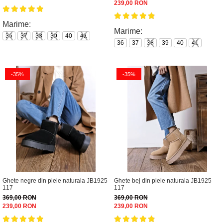
239,00 RON
Marime:
Marime:
36
37
38
39
40
41
36
37
38
39
40
41
-35%
-35%
Ghete negre din piele naturala JB1925
Ghete bej din piele naturala JB1925
117
117
369,00 RON
369,00 RON
239,00 RON
239,00 RON