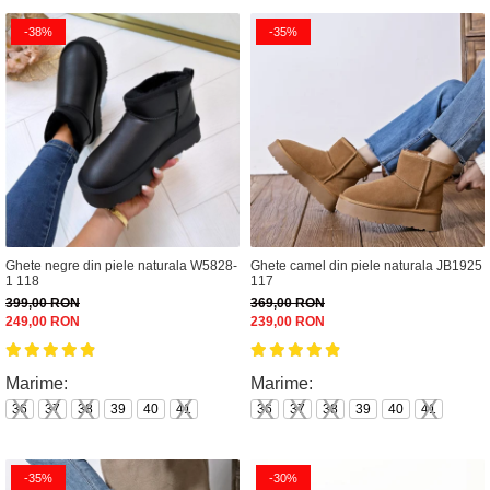
-38%
-35%
Ghete negre din piele naturala W5828-
Ghete camel din piele naturala JB1925
1 118
117
399,00 RON
369,00 RON
249,00 RON
239,00 RON
Marime:
Marime:
36
37
38
39
40
41
36
37
38
39
40
41
-35%
-30%