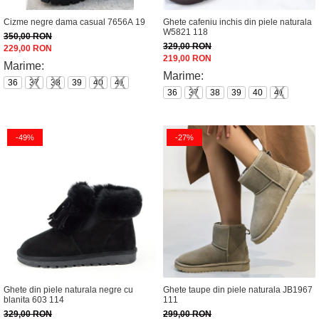
Incaltamine primavara-vara piele
Cizme negre dama casual 7656A 19
Ghete cafeniu inchis din piele naturala
Imbracaminte
W5821 118
350,00 RON
Camasi si topuri
329,00 RON
229,00 RON
219,00 RON
Blugi si pantaloni
Marime:
Marime:
36
Fuste
37
38
39
40
41
36
37
38
39
40
41
Pulovere si cardigane
Rochii
Salopete
-49%
-27%
Incaltaminte toamna-iarna piele
Ghete din piele naturala negre cu
Ghete taupe din piele naturala JB1967
blanita 603 114
111
329,00 RON
299,00 RON