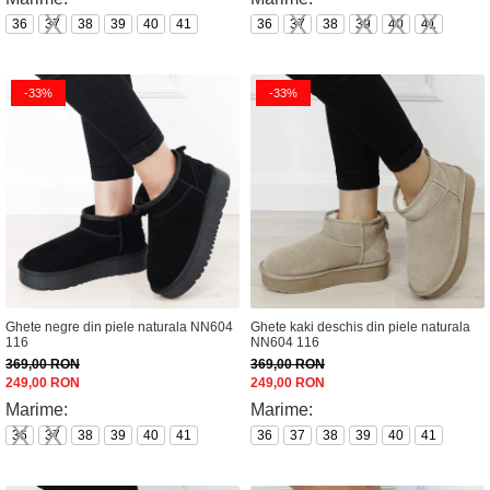
36
37
38
39
40
41
36
37
38
39
40
41
-33%
-33%
Ghete negre din piele naturala NN604
Ghete kaki deschis din piele naturala
116
NN604 116
369,00 RON
369,00 RON
249,00 RON
249,00 RON
Marime:
Marime:
36
37
38
39
40
41
36
37
38
39
40
41