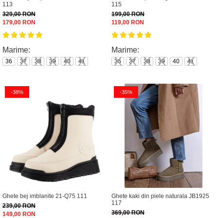
113
115
329,00 RON
199,00 RON
179,00 RON
119,00 RON
Marime:
Marime:
36
37
38
39
40
41
36
37
38
39
40
41
-38%
-35%
Ghete bej imblanite 21-Q75 111
Ghete kaki din piele naturala JB1925
117
239,00 RON
369,00 RON
149,00 RON