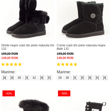
Ghete negre copii din piele naturala Iris
Cizme copii din piele naturala negre
132
Beth 132
199,00 RON
199,00 RON
149,00 RON
149,00 RON
Marime:
Marime:
28
29
30
31
32
33
34
29
30
31
32
33
34
35
-43%
-56%