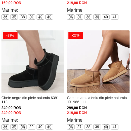
169,00 RON
219,00 RON
Marime:
Marime:
36
37
38
39
40
41
36
37
38
39
40
41
-29%
-27%
Ghete negre din piele naturala 6391
Ghete maro cafeniu din piele naturala
113
JB1966 111
349,00 RON
299,00 RON
249,00 RON
219,00 RON
Marime:
Marime:
36
37
38
39
40
41
36
37
38
39
40
41