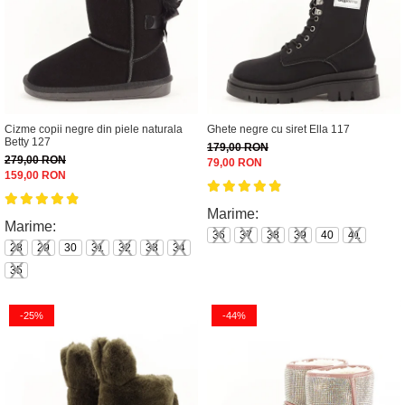
Cizme copii negre din piele naturala
Ghete negre cu siret Ella 117
Betty 127
179,00 RON
279,00 RON
79,00 RON
159,00 RON
Marime:
Marime:
36
37
38
39
40
41
28
29
30
31
32
33
34
35
-25%
-44%