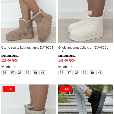
Cizme scurte kaki imblanite DAY9058
Ghete impermeabile crem DAV8651
116
112
199,00 RON
189,00 RON
129,00 RON
149,00 RON
Marime:
Marime:
36
37
38
39
40
41
36
37
38
39
40
41
-21%
-25%