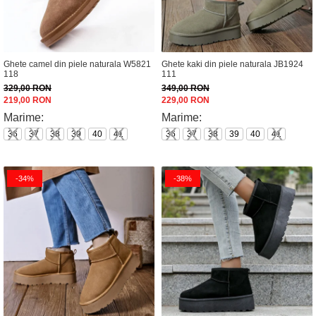
Ghete camel din piele naturala W5821
Ghete kaki din piele naturala JB1924
118
111
329,00 RON
349,00 RON
219,00 RON
229,00 RON
Marime:
Marime:
36
37
38
39
40
41
36
37
38
39
40
41
-34%
-38%