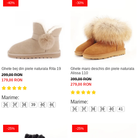
-40%
-30%
Ghete bej din piele naturala Rita 19
Ghete maro deschis din piele naturala
Alissa 110
299,00 RON
399,00 RON
179,00 RON
279,00 RON
Marime:
Marime:
36
37
38
39
40
41
36
37
38
39
40
41
-25%
-25%