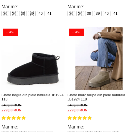
Marime:
Marime:
36
37
38
39
40
41
36
37
38
39
40
41
-34%
-34%
Ghete negre din piele naturala JB1924
Ghete maro taupe din piele naturala
118
JB1924 118
349,00 RON
349,00 RON
229,00 RON
229,00 RON
Marime:
Marime: