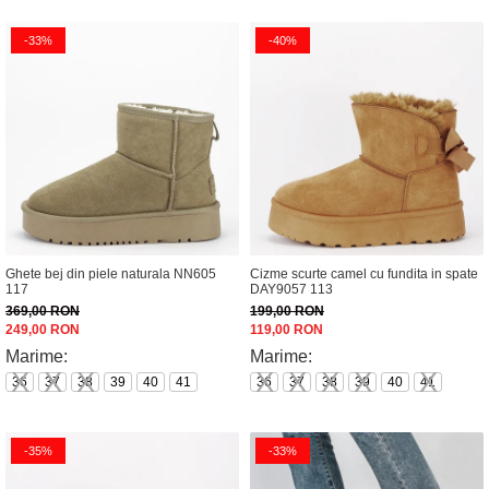
-33%
-40%
Ghete bej din piele naturala NN605
Cizme scurte camel cu fundita in spate
117
DAY9057 113
369,00 RON
199,00 RON
249,00 RON
119,00 RON
Marime:
Marime:
36
37
38
39
40
41
36
37
38
39
40
41
-35%
-33%