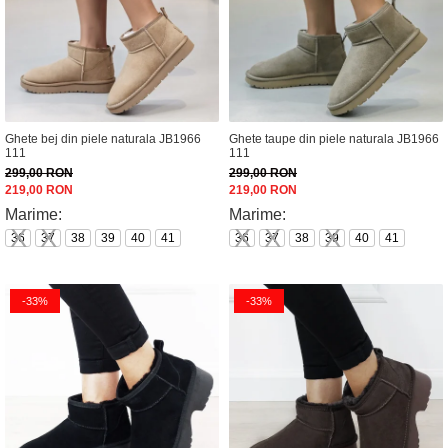
Ghete bej din piele naturala JB1966
Ghete taupe din piele naturala JB1966
111
111
299,00 RON
299,00 RON
219,00 RON
219,00 RON
Marime:
Marime:
36
37
38
39
40
41
36
37
38
39
40
41
-33%
-33%