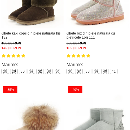
Ghete kaki copii din piele naturala Iris
Ghete roz din piele naturala cu
132
pietricele Lori 111
199,00 RON
339,00 RON
149,00 RON
189,00 RON
Marime:
Marime:
28
29
30
31
32
33
34
36
37
38
39
40
41
-35%
-40%