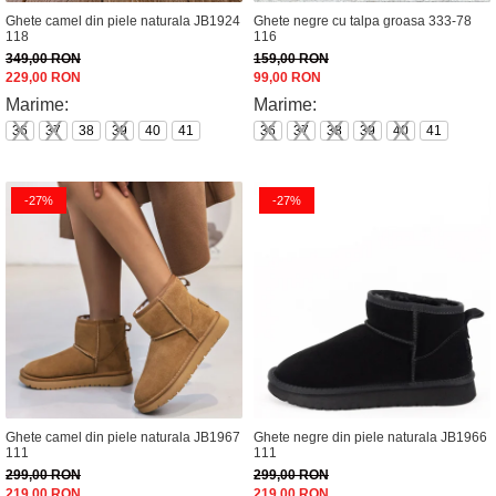
Ghete camel din piele naturala JB1924
Ghete negre cu talpa groasa 333-78
118
116
349,00 RON
159,00 RON
229,00 RON
99,00 RON
Marime:
Marime:
36
37
38
39
40
41
36
37
38
39
40
41
-27%
-27%
Ghete camel din piele naturala JB1967
Ghete negre din piele naturala JB1966
111
111
299,00 RON
299,00 RON
219,00 RON
219,00 RON