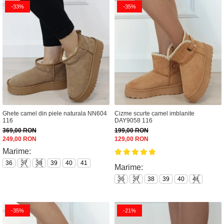
-33%
-35%
Ghete camel din piele naturala NN604
Cizme scurte camel imblanite
116
DAY9058 116
369,00 RON
199,00 RON
249,00 RON
129,00 RON
Marime:
36
37
38
39
40
41
Marime:
36
37
38
39
40
41
-35%
-21%