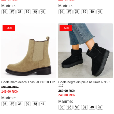
Marime:
Marime:
36
37
38
39
40
41
36
37
38
39
40
41
-25%
-33%
Ghete maro deschis casual YT010 112
Ghete negre din piele naturala NN605
117
199,00 RON
369,00 RON
149,00 RON
249,00 RON
Marime:
Marime:
36
37
38
39
40
41
36
37
38
39
40
41