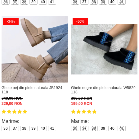
36
37
38
39
40
41
36
37
38
39
40
41
-34%
-50%
Ghete bej din piele naturala JB1924
Ghete negre din piele naturala W5829
118
118
349,00 RON
399,00 RON
229,00 RON
199,00 RON
Marime:
Marime:
36
37
38
39
40
41
36
37
38
39
40
41