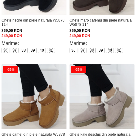
Ghete negre din piele naturala W5878
Ghete maro cafeniu din piele naturala
114
W5878 114
369,00 RON
369,00 RON
249,00 RON
249,00 RON
Marime:
Marime:
36
37
38
39
40
41
36
37
38
39
40
41
-33%
-33%
Ghete camel din piele naturala W5878
Ghete kaki deschis din piele naturala