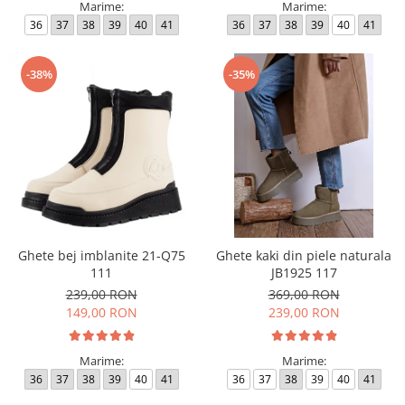
Marime:
Marime:
36
37
38
39
40
41
36
37
38
39
40
41
-38%
-35%
Ghete bej imblanite 21-Q75
Ghete kaki din piele naturala
111
JB1925 117
239,00 RON
369,00 RON
149,00 RON
239,00 RON
Marime:
Marime:
36
37
38
39
40
41
36
37
38
39
40
41