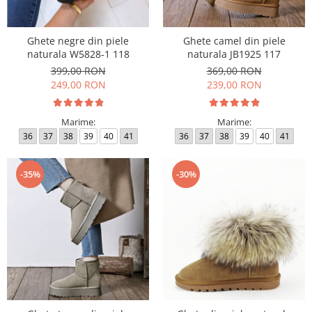
Ghete negre din piele
Ghete camel din piele
naturala W5828-1 118
naturala JB1925 117
399,00 RON
369,00 RON
249,00 RON
239,00 RON
Marime:
Marime:
36
37
38
39
40
41
36
37
38
39
40
41
-35%
-30%