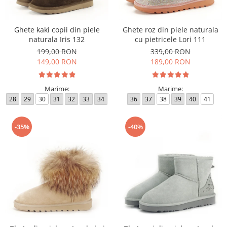
Ghete kaki copii din piele
Ghete roz din piele naturala
naturala Iris 132
cu pietricele Lori 111
199,00 RON
339,00 RON
149,00 RON
189,00 RON
Marime:
Marime:
28
29
30
31
32
33
34
36
37
38
39
40
41
-35%
-40%