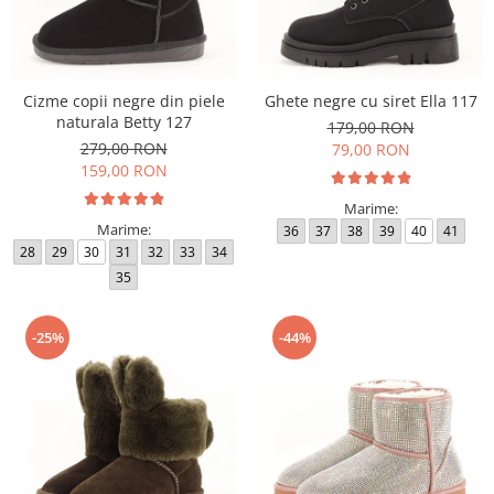
Cizme copii negre din piele
Ghete negre cu siret Ella 117
naturala Betty 127
179,00 RON
279,00 RON
79,00 RON
159,00 RON
Marime:
Marime:
36
37
38
39
40
41
28
29
30
31
32
33
34
35
-25%
-44%