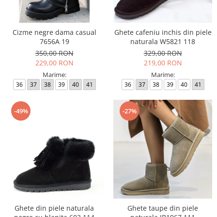
Incaltamine primavara-vara piele
Imbracaminte
Camasi si topuri
Cizme negre dama casual
Ghete cafeniu inchis din piele
7656A 19
naturala W5821 118
Blugi si pantaloni
350,00 RON
329,00 RON
Fuste
229,00 RON
219,00 RON
Pulovere si cardigane
Marime:
Marime:
Rochii
36
37
38
39
40
41
36
37
38
39
40
41
Salopete
Incaltaminte toamna-iarna piele
-49%
-27%
Ghete din piele naturala
Ghete taupe din piele