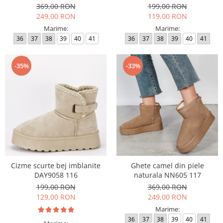
369,00 RON
199,00 RON
249,00 RON
119,00 RON
Marime:
Marime:
36
37
38
39
40
41
36
37
38
39
40
41
-35%
-33%
Cizme scurte bej imblanite
Ghete camel din piele
DAY9058 116
naturala NN605 117
199,00 RON
369,00 RON
129,00 RON
249,00 RON
Marime:
36
37
38
39
40
41