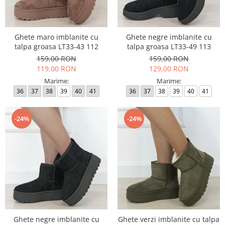
Ghete maro imblanite cu
Ghete negre imblanite cu
talpa groasa LT33-43 112
talpa groasa LT33-49 113
159,00 RON
159,00 RON
119,00 RON
129,00 RON
Marime:
Marime:
36
37
38
39
40
41
36
37
38
39
40
41
-24%
-24%
Ghete negre imblanite cu
Ghete verzi imblanite cu talpa