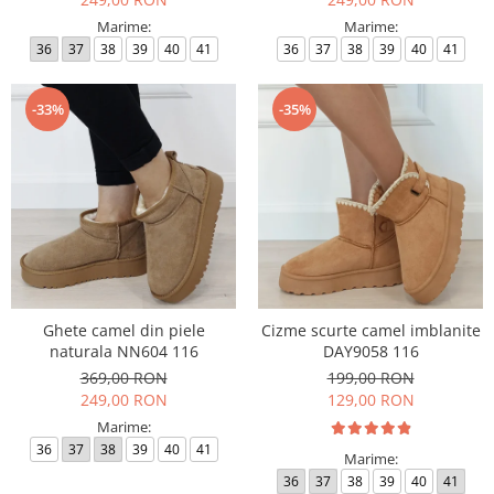
Marime:
Marime:
36
37
38
39
40
41
36
37
38
39
40
41
-33%
-35%
Ghete camel din piele
Cizme scurte camel imblanite
naturala NN604 116
DAY9058 116
369,00 RON
199,00 RON
249,00 RON
129,00 RON
Marime:
36
37
38
39
40
41
Marime:
36
37
38
39
40
41