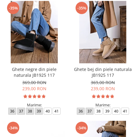
-35%
-35%
Ghete negre din piele
Ghete bej din piele naturala
naturala JB1925 117
JB1925 117
369,00 RON
369,00 RON
239,00 RON
239,00 RON
Marime:
Marime:
36
37
38
39
40
41
36
37
38
39
40
41
-34%
-34%