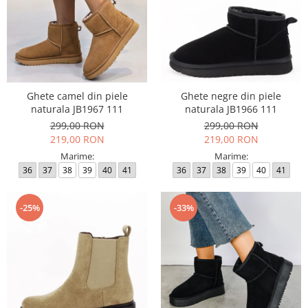
Ghete camel din piele
Ghete negre din piele
naturala JB1967 111
naturala JB1966 111
299,00 RON
299,00 RON
219,00 RON
219,00 RON
Marime:
Marime:
36
37
38
39
40
41
36
37
38
39
40
41
-25%
-33%