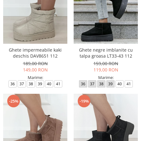
Ghete impermeabile kaki
Ghete negre imblanite cu
deschis DAV8651 112
talpa groasa LT33-43 112
189,00 RON
159,00 RON
149,00 RON
119,00 RON
Marime:
Marime:
36
37
38
39
40
41
36
37
38
39
40
41
-25%
-19%