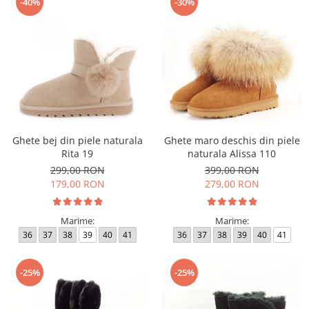
-40%
-30%
Ghete bej din piele naturala
Ghete maro deschis din piele
Rita 19
naturala Alissa 110
299,00 RON
399,00 RON
179,00 RON
279,00 RON
Marime:
Marime:
36
37
38
39
40
41
36
37
38
39
40
41
-25%
-25%