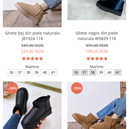
Ghete bej din piele naturala
Ghete negre din piele
JB1924 118
naturala W5829 118
349,00 RON
399,00 RON
229,00 RON
199,00 RON
Marime:
Marime:
36
37
38
39
40
41
36
37
38
39
40
41
-38%
-35%