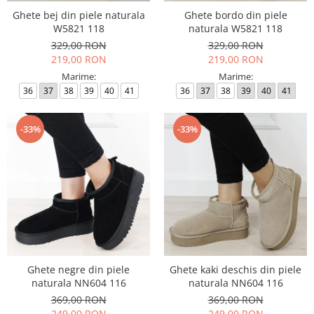
Ghete bej din piele naturala
Ghete bordo din piele
W5821 118
naturala W5821 118
329,00 RON
329,00 RON
219,00 RON
219,00 RON
Marime:
Marime:
36
37
38
39
40
41
36
37
38
39
40
41
-33%
-33%
Ghete negre din piele
Ghete kaki deschis din piele
naturala NN604 116
naturala NN604 116
369,00 RON
369,00 RON
249,00 RON
249,00 RON