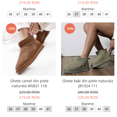
219,00 RON
219,00 RON
Marime:
Marime:
36
37
38
39
40
41
36
37
38
39
40
41
-33%
-34%
Ghete camel din piele
Ghete kaki din piele naturala
naturala W5821 118
JB1924 111
329,00 RON
349,00 RON
219,00 RON
229,00 RON
Marime:
Marime:
36
37
38
39
40
41
36
37
38
39
40
41