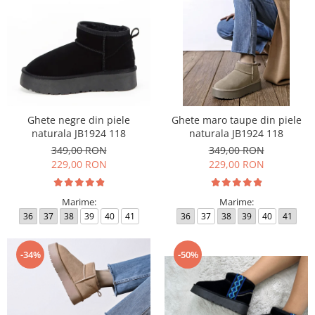
Ghete negre din piele
Ghete maro taupe din piele
naturala JB1924 118
naturala JB1924 118
349,00 RON
349,00 RON
229,00 RON
229,00 RON
Marime:
Marime:
36
37
38
39
40
41
36
37
38
39
40
41
-34%
-50%