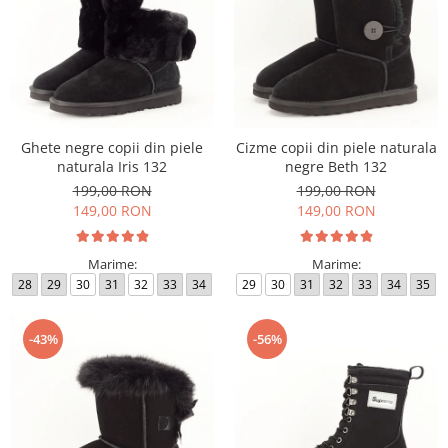
Ghete negre copii din piele
Cizme copii din piele naturala
naturala Iris 132
negre Beth 132
199,00 RON
199,00 RON
149,00 RON
149,00 RON
Marime:
Marime:
28
29
30
31
32
33
34
29
30
31
32
33
34
35
-43%
-56%