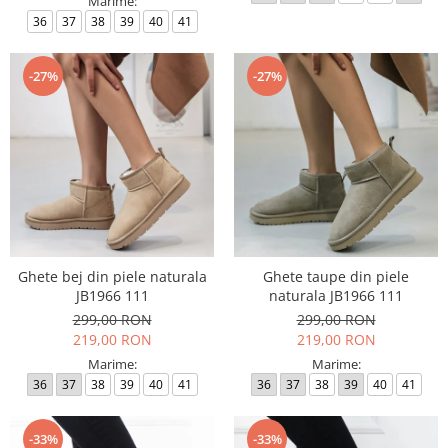
Marime:
36
37
38
39
40
41
-27%
-27%
Ghete bej din piele naturala
Ghete taupe din piele
JB1966 111
naturala JB1966 111
299,00 RON
299,00 RON
219,00 RON
219,00 RON
Marime:
Marime:
36
37
38
39
40
41
36
37
38
39
40
41
-33%
-33%