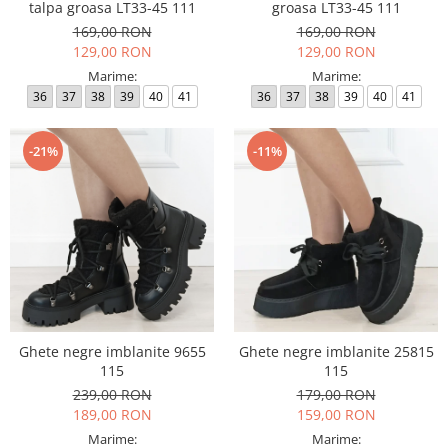
talpa groasa LT33-45 111
groasa LT33-45 111
169,00 RON
169,00 RON
129,00 RON
129,00 RON
Marime:
Marime:
36
37
38
39
40
41
36
37
38
39
40
41
-21%
-11%
Ghete negre imblanite 9655
Ghete negre imblanite 25815
115
115
239,00 RON
179,00 RON
189,00 RON
159,00 RON
Marime:
Marime: