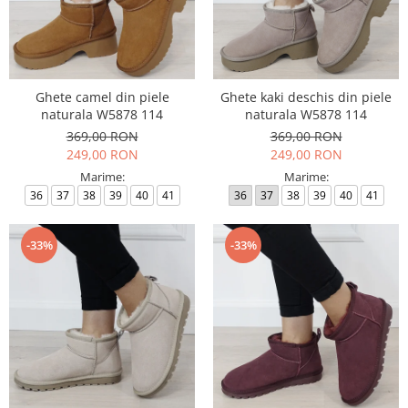
Ghete camel din piele
Ghete kaki deschis din piele
naturala W5878 114
naturala W5878 114
369,00 RON
369,00 RON
249,00 RON
249,00 RON
Marime:
Marime:
36
37
38
39
40
41
36
37
38
39
40
41
-33%
-33%