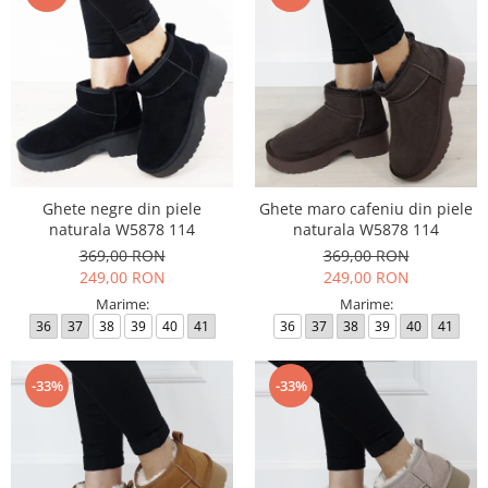
Ghete negre din piele
Ghete maro cafeniu din piele
naturala W5878 114
naturala W5878 114
369,00 RON
369,00 RON
249,00 RON
249,00 RON
Marime:
Marime:
36
37
38
39
40
41
36
37
38
39
40
41
-33%
-33%