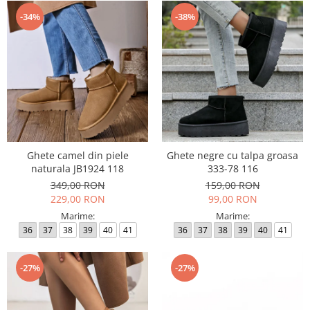
-34%
-38%
Ghete camel din piele
Ghete negre cu talpa groasa
naturala JB1924 118
333-78 116
349,00 RON
159,00 RON
229,00 RON
99,00 RON
Marime:
Marime:
36
37
38
39
40
41
36
37
38
39
40
41
-27%
-27%