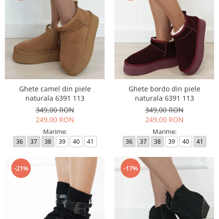
Ghete camel din piele
Ghete bordo din piele
naturala 6391 113
naturala 6391 113
349,00 RON
349,00 RON
249,00 RON
249,00 RON
Marime:
Marime:
36
37
38
39
40
41
36
37
38
39
40
41
-21%
-17%