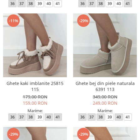
36
37
38
39
40
41
36
37
38
39
40
41
-11%
-29%
Ghete kaki imblanite 25815
Ghete bej din piele naturala
115
6391 113
179,00 RON
349,00 RON
159,00 RON
249,00 RON
Marime:
Marime:
36
37
38
39
40
41
36
37
38
39
40
41
-29%
-29%