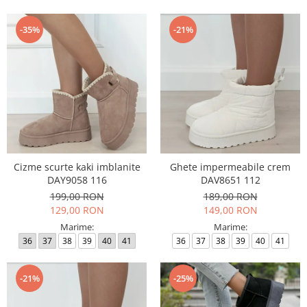
-35%
-21%
Cizme scurte kaki imblanite
Ghete impermeabile crem
DAY9058 116
DAV8651 112
199,00 RON
189,00 RON
129,00 RON
149,00 RON
Marime:
Marime:
36
37
38
39
40
41
36
37
38
39
40
41
-21%
-25%