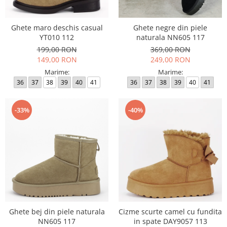
Ghete maro deschis casual
Ghete negre din piele
YT010 112
naturala NN605 117
199,00 RON
369,00 RON
149,00 RON
249,00 RON
Marime:
Marime:
36
37
38
39
40
41
36
37
38
39
40
41
-33%
-40%
Ghete bej din piele naturala
Cizme scurte camel cu fundita
NN605 117
in spate DAY9057 113