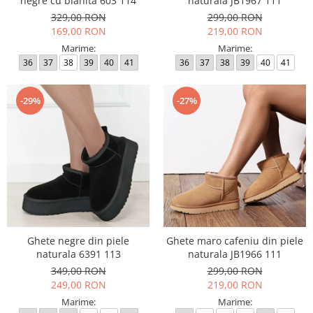
negre cu blanita 603 114
naturala JB1967 111
329,00 RON
299,00 RON
169,00 RON
219,00 RON
Marime:
Marime:
36
37
38
39
40
41
36
37
38
39
40
41
-29%
-27%
Ghete negre din piele
Ghete maro cafeniu din piele
naturala 6391 113
naturala JB1966 111
349,00 RON
299,00 RON
249,00 RON
219,00 RON
Marime:
Marime: