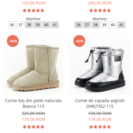
169,00 RON
249,00 RON
Marime:
Marime:
36
37
38
39
40
41
36
37
38
39
40
41
-46%
-40%
Cizme bej din piele naturala
Cizme de zapada argintii
Bianca 113
DXRJ7352 115
329,00 RON
199,00 RON
179,00 RON
119,00 RON