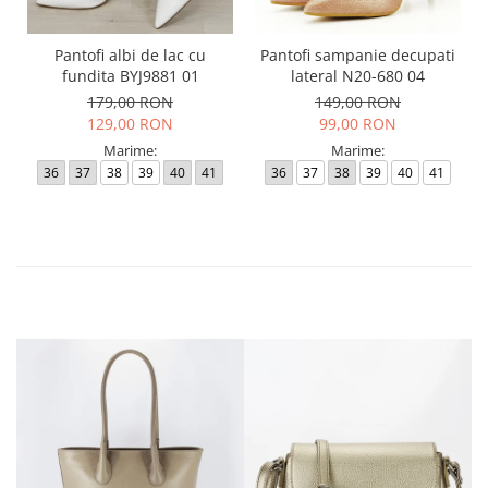
Pantofi albi de lac cu
Pantofi sampanie decupati
fundita BYJ9881 01
lateral N20-680 04
179,00 RON
149,00 RON
129,00 RON
99,00 RON
Marime:
Marime:
36
37
38
39
40
41
36
37
38
39
40
41