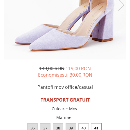
Incaltamine primavara-vara piele
Imbracaminte
Camasi si topuri
Blugi si pantaloni
Fuste
Pulovere si cardigane
Rochii
Salopete
Incaltaminte toamna-iarna piele
149,00 RON
119,00 RON
Economisesti:
30,00
RON
Pantofi mov office/casual
TRANSPORT GRATUIT
Culoare
:
Mov
Marime
:
36
37
38
39
40
41