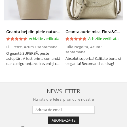
Geanta bej din piele naturala 8966 123
Geanta aurie mica Flora&CO Paris H6930 16
Achizitie verificata
Achizitie verificata
Lili Petre,
Acum 1 saptamana
Iulia Negoita,
Acum 1
A
saptamana
O geantă SUPERBĂ, peste
S
așteptări. A fost prima comandă
Absolut superba! Calitate buna si
f
dar cu siguranța voi reveni și cu
eleganta! Recomand cu drag!
S
alte comenzi. Produs de calitate,
promtitudine în expedierea
comenzii (comanda a sosit a
doua zi). RECOMAND SOFILINE!!!
NEWSLETTER
Nu rata ofertele si promotiile noastre