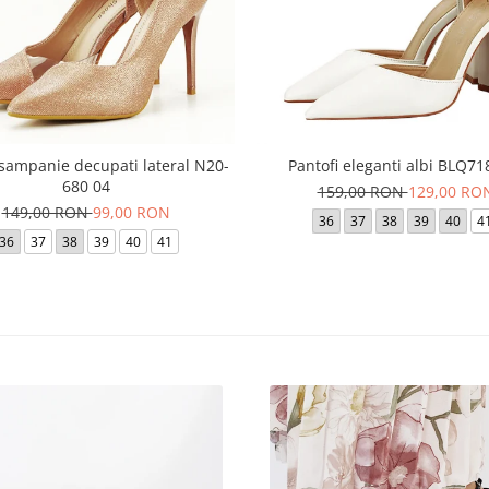
 sampanie decupati lateral N20-
Pantofi eleganti albi BLQ71
680 04
159,00 RON
129,00 RO
149,00 RON
99,00 RON
36
37
38
39
40
4
36
37
38
39
40
41