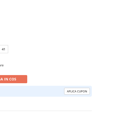
41
are
A IN COS
APLICA CUPON