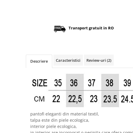
Transport gratuit in RO
Caracteristici
Review-uri
(2)
Descriere
pantofi eleganti din material textil,
talpa este din piele ecologica,
interior piele ecologica,
in interior are incorporat o perinita care ofera como