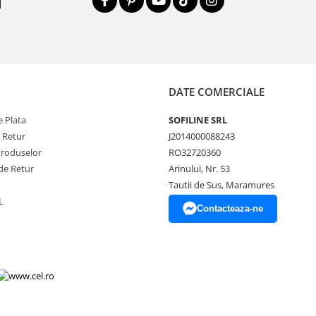
DATE COMERCIALE
 Plata
SOFILINE SRL
e Retur
J2014000088243
Produselor
RO32720360
de Retur
Arinului, Nr. 53
Tautii de Sus, Maramures
L
Contacteaza-ne