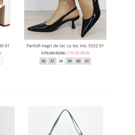
80 01
Pantofi negri de lac cu toc mic 5552 01
PANTOFI 
N
179,00 RON
119,00 RON
15
1
36
37
38
39
40
41
36