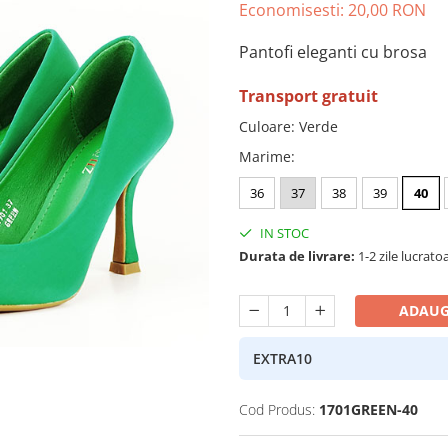
Economisesti:
20,00
RON
Pantofi eleganti cu brosa
Transport gratuit
Culoare
:
Verde
Marime
:
36
37
38
39
40
IN STOC
Durata de livrare:
1-2 zile lucrato
ADAUG
EXTRA10
Cod Produs:
1701GREEN-40