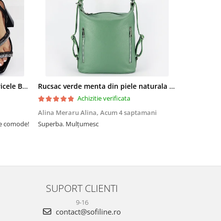
Sandale elegante negre cu pietricele BZF8778 M12
Rucsac verde menta din piele naturala 2 in 1 Lucia 121
Achizitie verificata
Alina Meraru Alina,
Acum 4 saptamani
Irina Mihae
te comode!
Superba. Mulțumesc
Tocmai ce am
foarte rpd n
azi am primi
mtumesc !
SUPORT CLIENTI
9-16
contact@sofiline.ro