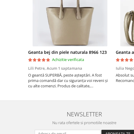
Geanta bej din piele naturala 8966 123
Achizitie verificata
Lili Petre,
Acum 1 saptamana
Iulia Neg
O geantă SUPERBĂ, peste așteptări. A fost
Absolut su
prima comandă dar cu siguranța voi reveni și
Recomand 
cu alte comenzi. Produs de calitate,
promtitudine în expedierea comenzii
(comanda a sosit a doua zi). RECOMAND
SOFILINE!!!
NEWSLETTER
Nu rata ofertele si promotiile noastre