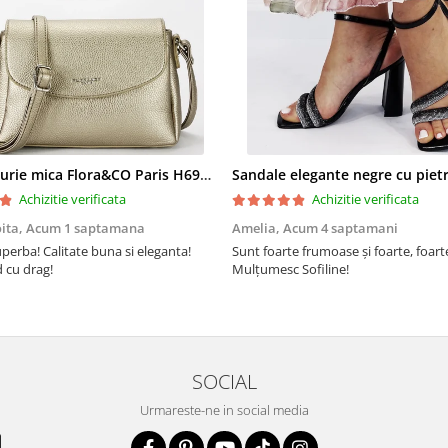
Geanta aurie mica Flora&CO Paris H6930 16
Achizitie verificata
Achizitie verificata
oita,
Acum 1 saptamana
Amelia,
Acum 4 saptamani
perba! Calitate buna si eleganta!
Sunt foarte frumoase şi foarte, foar
cu drag!
Mulţumesc Sofiline!
SOCIAL
Urmareste-ne in social media