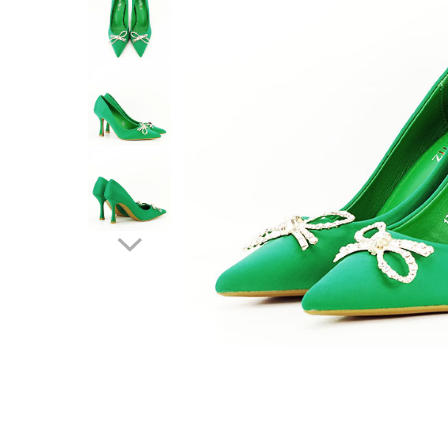
Incaltamine primavara-vara piele
Imbracaminte
Camasi si topuri
Blugi si pantaloni
Fuste
Pulovere si cardigane
Rochii
Salopete
Incaltaminte toamna-iarna piele
Distribuie
pe
Facebook