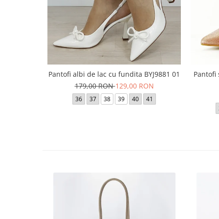
Pantofi albi de lac cu fundita BYJ9881 01
Pantofi
179,00 RON
129,00 RON
36
37
38
39
40
41