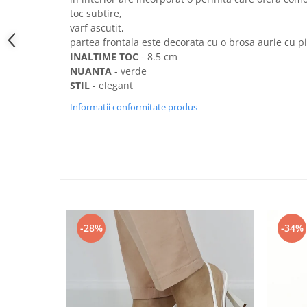
toc subtire,
varf ascutit,
partea frontala este decorata cu o brosa aurie cu pie
INALTIME TOC
- 8.5 cm
NUANTA
- verde
STIL
- elegant
Informatii conformitate produs
-28%
-34%