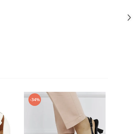
-34%
-19%