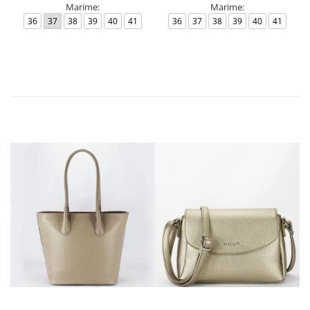
Marime:
Marime:
36
37
38
39
40
41
36
37
38
39
40
41