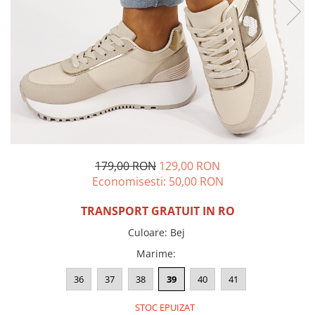
Incaltamine primavara-vara piele
Imbracaminte
Camasi si topuri
Blugi si pantaloni
Fuste
Pulovere si cardigane
Rochii
Salopete
Incaltaminte toamna-iarna piele
179,00 RON
129,00 RON
Economisesti:
50,00
RON
TRANSPORT GRATUIT IN RO
Culoare
:
Bej
Marime
:
36
37
38
39
40
41
STOC EPUIZAT