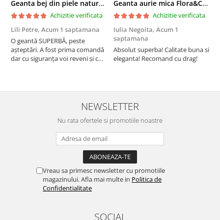
Geanta bej din piele naturala 8966 123
Geanta aurie mica Flora&CO Paris H6930 16
Achizitie verificata
Achizitie verificata
Lili Petre,
Acum 1 saptamana
Iulia Negoita,
Acum 1
A
saptamana
O geantă SUPERBĂ, peste
S
așteptări. A fost prima comandă
Absolut superba! Calitate buna si
f
dar cu siguranța voi reveni și cu
eleganta! Recomand cu drag!
S
alte comenzi. Produs de calitate,
promtitudine în expedierea
comenzii (comanda a sosit a
doua zi). RECOMAND SOFILINE!!!
NEWSLETTER
Nu rata ofertele si promotiile noastre
Vreau sa primesc newsletter cu promotiile
magazinului. Afla mai multe in
Politica de
Confidentialitate
SOCIAL