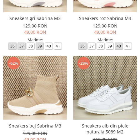
Sneakers gri Sabrina M3
Sneakers roz Sabrina M3
129,00 RON
129,00 RON
49,00 RON
49,00 RON
Marime:
Marime:
36
37
38
39
40
41
36
37
38
39
40
41
-62%
-28%
Sneakers bej Sabrina M3
Sneakers alb din piele
naturala 5089 M2
129,00 RON
249,00 RON
49,00 RON