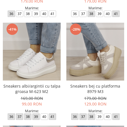
179,00 RON
179,00 RON
Marime:
Marime:
36
37
38
39
40
41
36
37
38
39
40
41
-41%
-28%
Sneakers albi/argintii cu talpa
Sneakers bej cu platforma
groasa M-623 M2
8979 M3
169,00 RON
179,00 RON
99,00 RON
129,00 RON
Marime:
Marime:
36
37
38
39
40
41
36
37
38
39
40
41