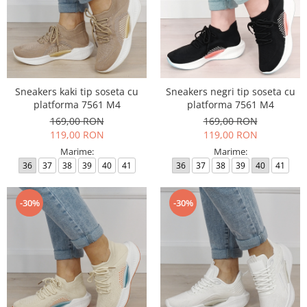
Sneakers kaki tip soseta cu
Sneakers negri tip soseta cu
platforma 7561 M4
platforma 7561 M4
169,00 RON
169,00 RON
119,00 RON
119,00 RON
Marime:
Marime:
36
37
38
39
40
41
36
37
38
39
40
41
-30%
-30%