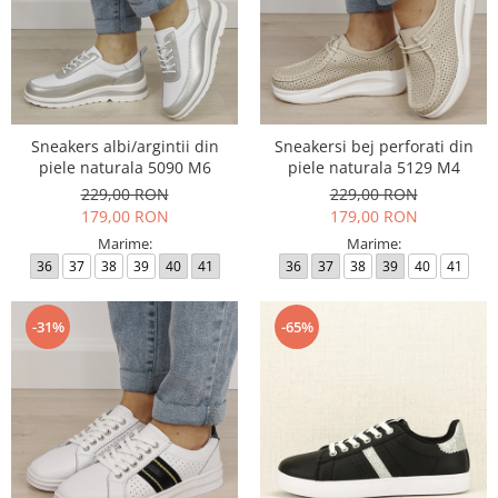
Sneakers albi/argintii din
Sneakersi bej perforati din
piele naturala 5090 M6
piele naturala 5129 M4
229,00 RON
229,00 RON
179,00 RON
179,00 RON
Marime:
Marime:
36
37
38
39
40
41
36
37
38
39
40
41
-31%
-65%