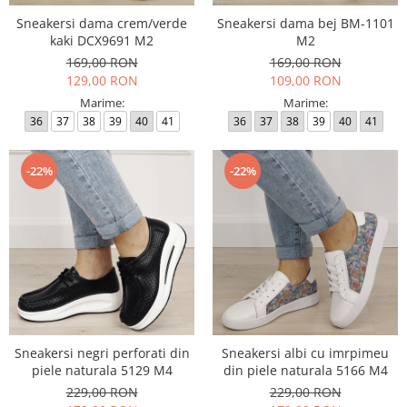
Sneakersi dama crem/verde
Sneakersi dama bej BM-1101
kaki DCX9691 M2
M2
169,00 RON
169,00 RON
129,00 RON
109,00 RON
Marime:
Marime:
36
37
38
39
40
41
36
37
38
39
40
41
-22%
-22%
Sneakersi negri perforati din
Sneakersi albi cu imrpimeu
piele naturala 5129 M4
din piele naturala 5166 M4
229,00 RON
229,00 RON