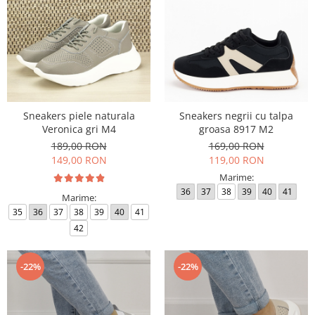
Sneakers piele naturala
Sneakers negrii cu talpa
Veronica gri M4
groasa 8917 M2
189,00 RON
169,00 RON
149,00 RON
119,00 RON
Marime:
36
37
38
39
40
41
Marime:
35
36
37
38
39
40
41
42
-22%
-22%