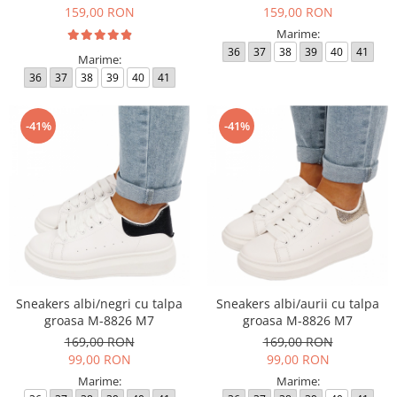
159,00 RON
159,00 RON
Marime:
36
37
38
39
40
41
Marime:
36
37
38
39
40
41
-41%
-41%
Sneakers albi/negri cu talpa
Sneakers albi/aurii cu talpa
groasa M-8826 M7
groasa M-8826 M7
169,00 RON
169,00 RON
99,00 RON
99,00 RON
Marime:
Marime: