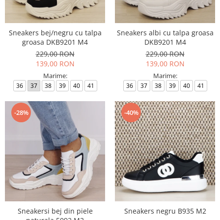
Incaltamine primavara-vara piele
Imbracaminte
Camasi si topuri
Sneakers bej/negru cu talpa
Sneakers albi cu talpa groasa
groasa DKB9201 M4
DKB9201 M4
Blugi si pantaloni
229,00 RON
229,00 RON
Fuste
139,00 RON
139,00 RON
Pulovere si cardigane
Marime:
Marime:
Rochii
36
37
38
39
40
41
36
37
38
39
40
41
Salopete
Incaltaminte toamna-iarna piele
-28%
-40%
Sneakersi bej din piele
Sneakers negru B935 M2