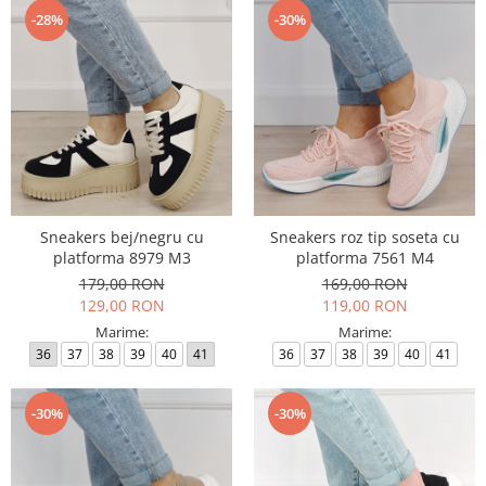
-28%
-30%
Sneakers bej/negru cu
Sneakers roz tip soseta cu
platforma 8979 M3
platforma 7561 M4
179,00 RON
169,00 RON
129,00 RON
119,00 RON
Marime:
Marime:
36
37
38
39
40
41
36
37
38
39
40
41
-30%
-30%