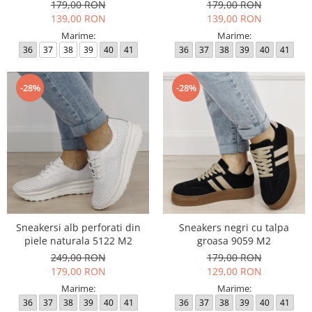
179,00 RON
179,00 RON
139,00 RON
139,00 RON
Marime:
Marime:
36
37
38
39
40
41
36
37
38
39
40
41
-28%
-28%
Sneakersi alb perforati din
Sneakers negri cu talpa
piele naturala 5122 M2
groasa 9059 M2
249,00 RON
179,00 RON
179,00 RON
129,00 RON
Marime:
Marime:
36
37
38
39
40
41
36
37
38
39
40
41