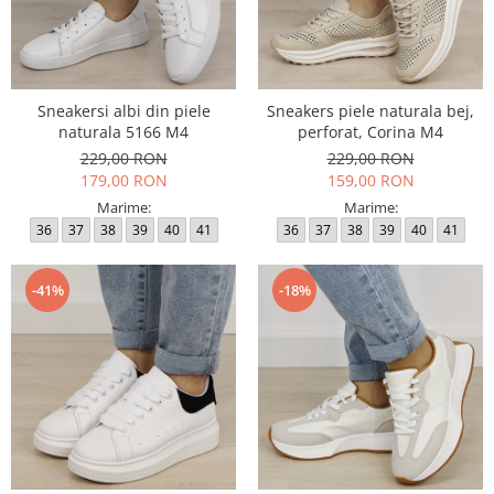
Sneakersi albi din piele
Sneakers piele naturala bej,
naturala 5166 M4
perforat, Corina M4
229,00 RON
229,00 RON
179,00 RON
159,00 RON
Marime:
Marime:
36
37
38
39
40
41
36
37
38
39
40
41
-41%
-18%