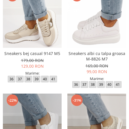
Sneakers bej casual 9147 M5
Sneakers albi cu talpa groasa
M-8826 M7
179,00 RON
169,00 RON
129,00 RON
99,00 RON
Marime:
Marime:
36
37
38
39
40
41
36
37
38
39
40
41
-22%
-31%