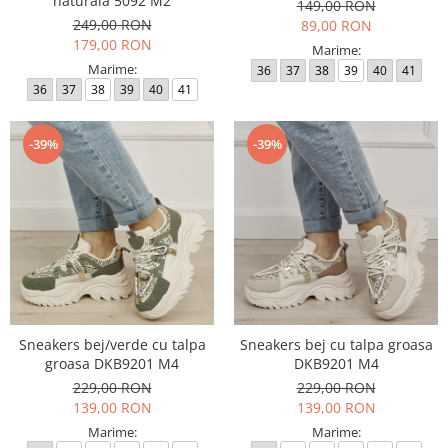
naturala 5092 M2
149,00 RON
249,00 RON
89,00 RON
179,00 RON
Marime:
Marime:
36
37
38
39
40
41
36
37
38
39
40
41
-39%
-39%
Sneakers bej/verde cu talpa
Sneakers bej cu talpa groasa
groasa DKB9201 M4
DKB9201 M4
229,00 RON
229,00 RON
139,00 RON
139,00 RON
Marime:
Marime: