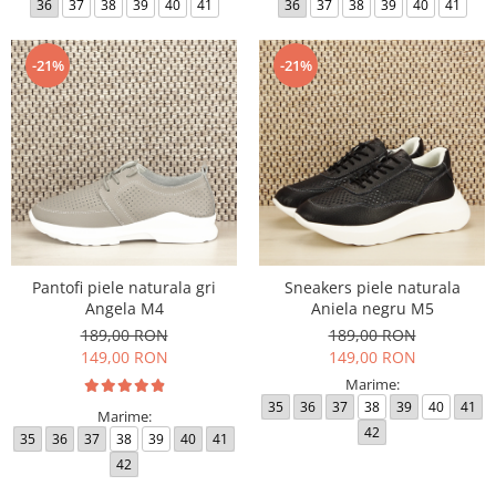
36
37
38
39
40
41
36
37
38
39
40
41
-21%
-21%
Pantofi piele naturala gri
Sneakers piele naturala
Angela M4
Aniela negru M5
189,00 RON
189,00 RON
149,00 RON
149,00 RON
Marime:
35
36
37
38
39
40
41
Marime:
42
35
36
37
38
39
40
41
42