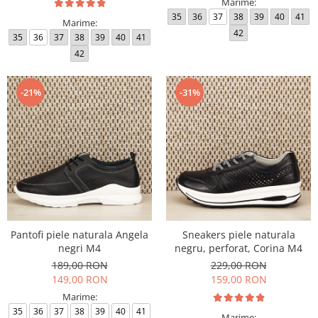
Marime:
35
36
37
38
39
40
41
Marime:
42
35
36
37
38
39
40
41
42
-21%
-31%
Pantofi piele naturala Angela
Sneakers piele naturala
negri M4
negru, perforat, Corina M4
189,00 RON
229,00 RON
149,00 RON
159,00 RON
Marime:
35
36
37
38
39
40
41
Marime: