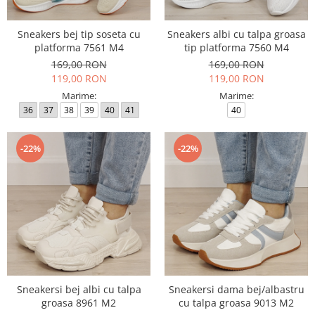
Sneakers bej tip soseta cu
Sneakers albi cu talpa groasa
platforma 7561 M4
tip platforma 7560 M4
169,00 RON
169,00 RON
119,00 RON
119,00 RON
Marime:
Marime:
36
37
38
39
40
41
40
-22%
-22%
Sneakersi bej albi cu talpa
Sneakersi dama bej/albastru
groasa 8961 M2
cu talpa groasa 9013 M2