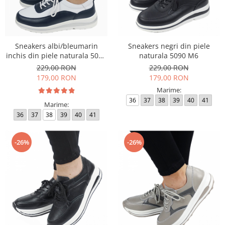
Sneakers albi/bleumarin
Sneakers negri din piele
inchis din piele naturala 5090
naturala 5090 M6
M6
229,00 RON
229,00 RON
179,00 RON
179,00 RON
Marime:
36
37
38
39
40
41
Marime:
36
37
38
39
40
41
-26%
-26%