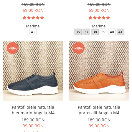
159,00 RON
159,00 RON
69,00 RON
69,00 RON
Marime:
Marime:
41
36
37
38
39
40
41
-48%
-48%
Pantofi piele naturala
Pantofi piele naturala
bleumarin Angela M4
portocalii Angela M4
189,00 RON
189,00 RON
99,00 RON
99,00 RON