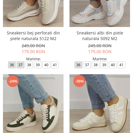
Sneakersi bej perforati din
Sneakersi albi din piele
piele naturala 5122 M2
naturala 5092 M2
249,00 RON
249,00 RON
179,00 RON
179,00 RON
Marime:
Marime:
36
37
38
39
40
41
36
37
38
39
40
41
-24%
-36%