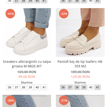
36
37
38
39
40
41
36
37
38
39
40
41
-41%
-32%
Sneakers albi/argintii cu talpa
Pantofi bej de tip loafers H8-
groasa M-8826 M7
359 M2
169,00 RON
189,00 RON
99,00 RON
129,00 RON
Marime:
Marime:
36
37
38
39
40
41
36
37
38
39
40
41
-26%
-21%