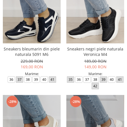
Sneakers bleumarin din piele
Sneakers negri piele naturala
naturala 5091 M6
Veronica M4
229,00 RON
189,00 RON
169,00 RON
149,00 RON
Marime:
Marime:
36
37
38
39
40
41
35
36
37
38
39
40
41
42
-28%
-28%