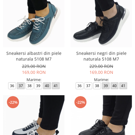
Sneakersi albastri din piele
Sneakersi negri din piele
naturala 5108 M7
naturala 5108 M7
229,00 RON
229,00 RON
169,00 RON
169,00 RON
Marime:
Marime:
36
37
38
39
40
41
36
37
38
39
40
41
-22%
-22%