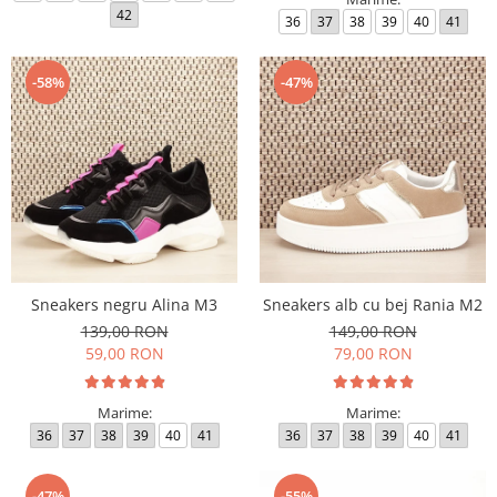
42
36
37
38
39
40
41
-58%
-47%
Sneakers negru Alina M3
Sneakers alb cu bej Rania M2
139,00 RON
149,00 RON
59,00 RON
79,00 RON
Marime:
Marime:
36
37
38
39
40
41
36
37
38
39
40
41
-47%
-55%