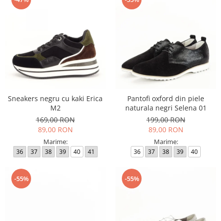
Sneakers negru cu kaki Erica
Pantofi oxford din piele
M2
naturala negri Selena 01
169,00 RON
199,00 RON
89,00 RON
89,00 RON
Marime:
Marime:
36
37
38
39
40
41
36
37
38
39
40
-55%
-55%