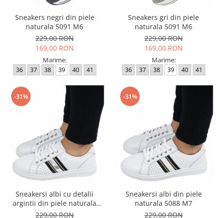
Sneakers negri din piele
Sneakers gri din piele
naturala 5091 M6
naturala 5091 M6
229,00 RON
229,00 RON
169,00 RON
169,00 RON
Marime:
Marime:
36
37
38
39
40
41
36
37
38
39
40
41
-31%
-31%
Sneakersi albi cu detalii
Sneakersi albi din piele
argintii din piele naturala
naturala 5088 M7
5088 M7
229,00 RON
229,00 RON