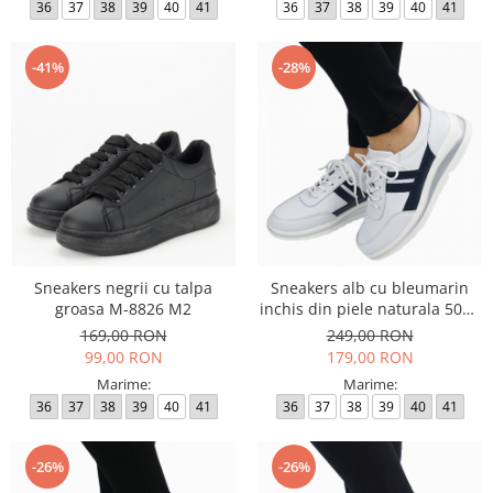
36
37
38
39
40
41
36
37
38
39
40
41
-41%
-28%
Sneakers negrii cu talpa
Sneakers alb cu bleumarin
groasa M-8826 M2
inchis din piele naturala 5089
M2
169,00 RON
249,00 RON
99,00 RON
179,00 RON
Marime:
Marime:
36
37
38
39
40
41
36
37
38
39
40
41
-26%
-26%