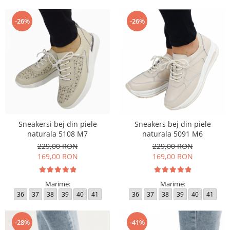
-26%
-26%
Sneakersi bej din piele
Sneakers bej din piele
naturala 5108 M7
naturala 5091 M6
229,00 RON
229,00 RON
169,00 RON
169,00 RON
Marime:
Marime:
36
37
38
39
40
41
36
37
38
39
40
41
-28%
-41%