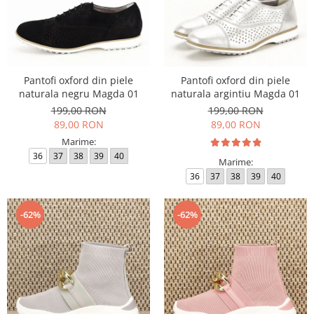
Pantofi oxford din piele
Pantofi oxford din piele
naturala negru Magda 01
naturala argintiu Magda 01
199,00 RON
199,00 RON
89,00 RON
89,00 RON
Marime:
36
37
38
39
40
Marime:
36
37
38
39
40
-62%
-62%