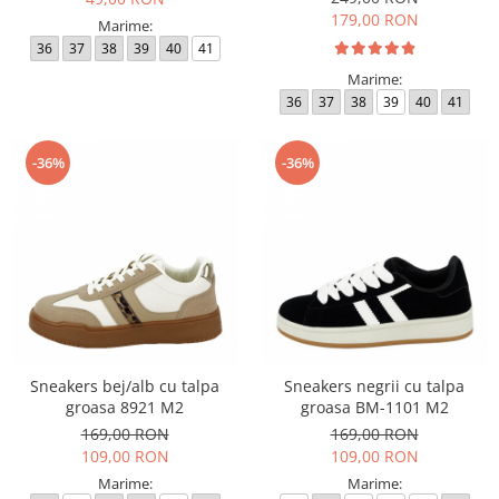
179,00 RON
Marime:
36
37
38
39
40
41
Marime:
36
37
38
39
40
41
-36%
-36%
Sneakers bej/alb cu talpa
Sneakers negrii cu talpa
groasa 8921 M2
groasa BM-1101 M2
169,00 RON
169,00 RON
109,00 RON
109,00 RON
Marime:
Marime: