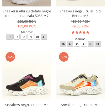
Sneakersi albi cu detalii negre
Sneakers negru cu sclipici
din piele naturala 5088 M7
Betina M3
229,00 RON
139,00 RON
159,00 RON
49,00 RON
Marime:
36
37
38
39
40
41
Marime:
36
37
38
39
40
41
-57%
-57%
Sneakers negru Daiana M3
Sneakers bej Daiana M3