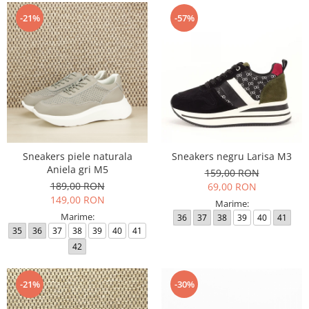
-21%
-57%
Sneakers piele naturala
Sneakers negru Larisa M3
Aniela gri M5
159,00 RON
189,00 RON
69,00 RON
149,00 RON
Marime:
Marime:
36
37
38
39
40
41
35
36
37
38
39
40
41
42
-21%
-30%