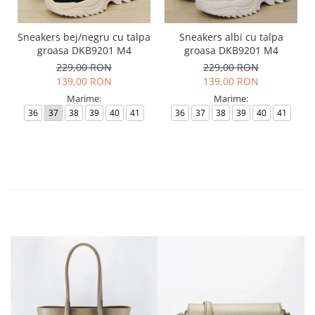
Sneakers bej/negru cu talpa
Sneakers albi cu talpa
groasa DKB9201 M4
groasa DKB9201 M4
229,00 RON
229,00 RON
139,00 RON
139,00 RON
Marime:
Marime:
36
37
38
39
40
41
36
37
38
39
40
41