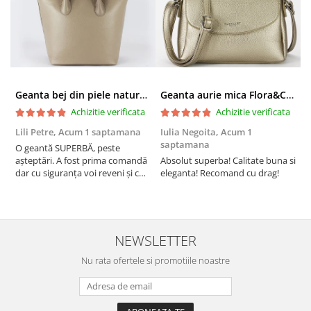
Geanta bej din piele naturala 8966 123
Geanta aurie mica Flora&CO Paris H6930 16
Achizitie verificata
Achizitie verificata
Lili Petre,
Acum 1 saptamana
Iulia Negoita,
Acum 1
A
saptamana
O geantă SUPERBĂ, peste
S
așteptări. A fost prima comandă
Absolut superba! Calitate buna si
f
dar cu siguranța voi reveni și cu
eleganta! Recomand cu drag!
S
alte comenzi. Produs de calitate,
promtitudine în expedierea
comenzii (comanda a sosit a
doua zi). RECOMAND SOFILINE!!!
NEWSLETTER
Nu rata ofertele si promotiile noastre