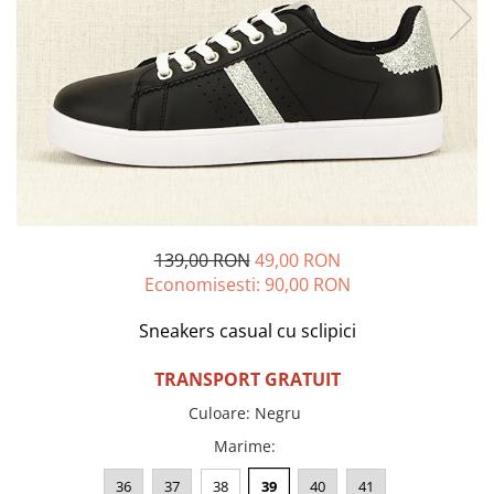
Incaltamine primavara-vara piele
Imbracaminte
Camasi si topuri
Blugi si pantaloni
Fuste
Pulovere si cardigane
Rochii
Salopete
Incaltaminte toamna-iarna piele
139,00 RON
49,00 RON
Economisesti:
90,00
RON
Sneakers casual cu sclipici
TRANSPORT GRATUIT
Culoare
:
Negru
Marime
:
36
37
38
39
40
41