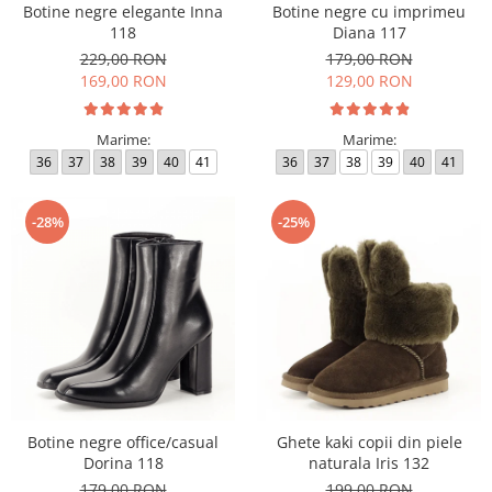
Botine negre elegante Inna
Botine negre cu imprimeu
118
Diana 117
229,00 RON
179,00 RON
169,00 RON
129,00 RON
Marime:
Marime:
36
37
38
39
40
41
36
37
38
39
40
41
-28%
-25%
Botine negre office/casual
Ghete kaki copii din piele
Dorina 118
naturala Iris 132
179,00 RON
199,00 RON