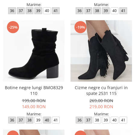
Marime:
Marime:
36
37
38
39
40
41
36
37
38
39
40
41
-25%
-19%
Botine negre lungi BMO8329
Cizme negre cu franjuri in
110
spate 2531 115
199,00 RON
269,00 RON
149,00 RON
219,00 RON
Marime:
Marime:
36
37
38
39
40
41
36
37
38
39
40
41