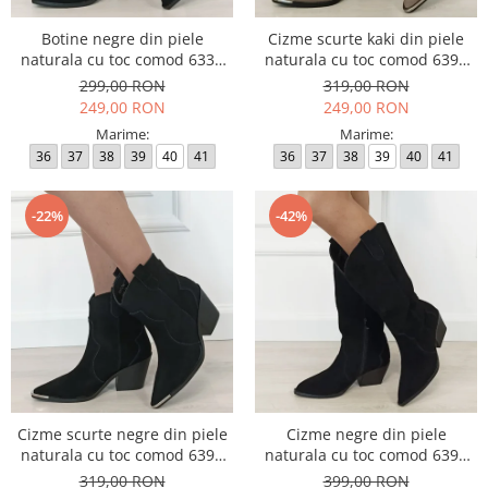
Botine negre din piele
Cizme scurte kaki din piele
naturala cu toc comod 6338
naturala cu toc comod 6397
114
114
299,00 RON
319,00 RON
249,00 RON
249,00 RON
Marime:
Marime:
36
37
38
39
40
41
36
37
38
39
40
41
-22%
-42%
Cizme scurte negre din piele
Cizme negre din piele
naturala cu toc comod 6397
naturala cu toc comod 6396
114
113
319,00 RON
399,00 RON