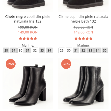
Incaltamine primavara-vara piele
Imbracaminte
Camasi si topuri
Ghete negre copii din piele
Cizme copii din piele naturala
naturala Iris 132
negre Beth 132
Blugi si pantaloni
199,00 RON
199,00 RON
Fuste
149,00 RON
149,00 RON
Pulovere si cardigane
Rochii
Marime:
Marime:
Salopete
28
29
30
31
32
33
34
29
30
31
32
33
34
35
Incaltaminte toamna-iarna piele
-26%
-28%