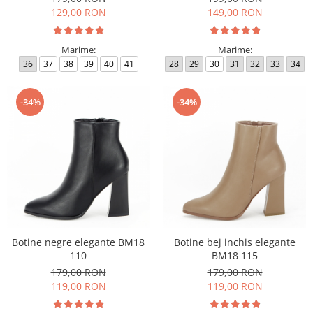
129,00 RON
149,00 RON
Marime:
Marime:
36
37
38
39
40
41
28
29
30
31
32
33
34
-34%
-34%
Botine negre elegante BM18
Botine bej inchis elegante
110
BM18 115
179,00 RON
179,00 RON
119,00 RON
119,00 RON