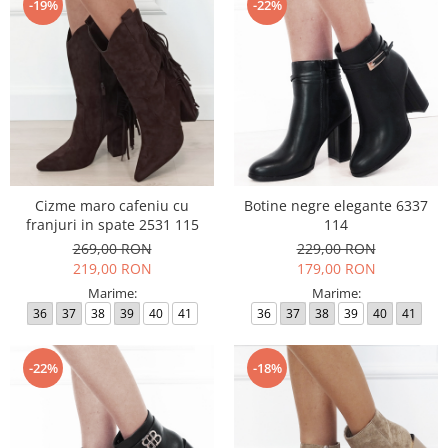
-19%
-22%
Cizme maro cafeniu cu
Botine negre elegante 6337
franjuri in spate 2531 115
114
269,00 RON
229,00 RON
219,00 RON
179,00 RON
Marime:
Marime:
36
37
38
39
40
41
36
37
38
39
40
41
-22%
-18%