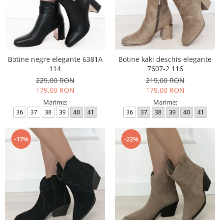
Botine negre elegante 6381A
Botine kaki deschis elegante
114
7607-2 116
229,00 RON
219,00 RON
179,00 RON
179,00 RON
Marime:
Marime:
36
37
38
39
40
41
36
37
38
39
40
41
-17%
-22%