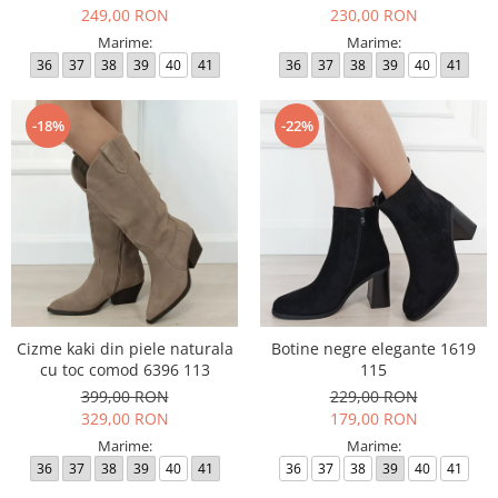
249,00 RON
230,00 RON
Marime:
Marime:
36
37
38
39
40
41
36
37
38
39
40
41
-18%
-22%
Cizme kaki din piele naturala
Botine negre elegante 1619
cu toc comod 6396 113
115
399,00 RON
229,00 RON
329,00 RON
179,00 RON
Marime:
Marime:
36
37
38
39
40
41
36
37
38
39
40
41