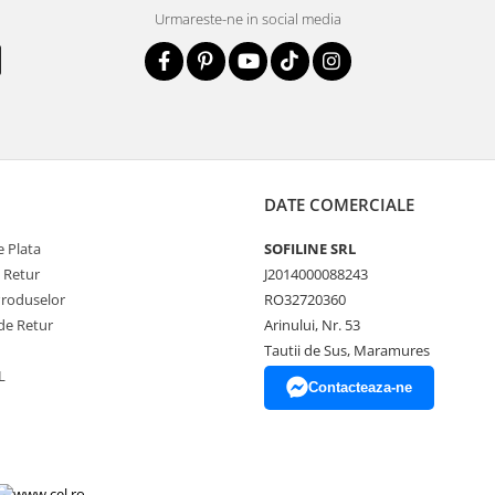
Urmareste-ne in social media
DATE COMERCIALE
 Plata
SOFILINE SRL
e Retur
J2014000088243
Produselor
RO32720360
de Retur
Arinului, Nr. 53
Tautii de Sus, Maramures
L
Contacteaza-ne