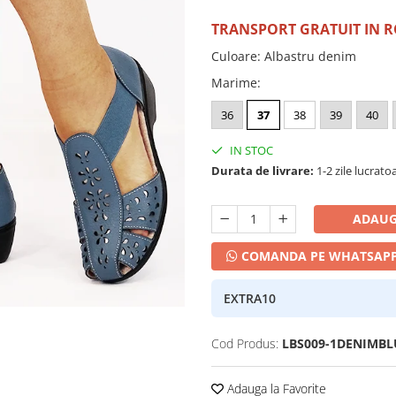
TRANSPORT GRATUIT IN 
Culoare
:
Albastru denim
Marime
:
36
37
38
39
40
IN STOC
Durata de livrare:
1-2 zile lucrato
ADAUG
COMANDA PE WHATSAP
EXTRA10
Cod Produs:
LBS009-1DENIMBL
Adauga la Favorite