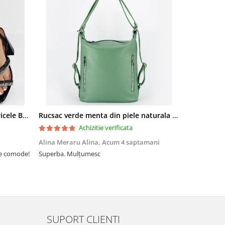
Sandale elegante negre cu pietricele BZF8778 M12
Rucsac verde menta din piele naturala 2 in 1 Lucia 121
Achizitie verificata
Alina Meraru Alina,
Acum 4 saptamani
Irina Mihae
te comode!
Superba. Mulțumesc
Tocmai ce am
foarte rpd n
azi am primi
mtumesc !
SUPORT CLIENTI