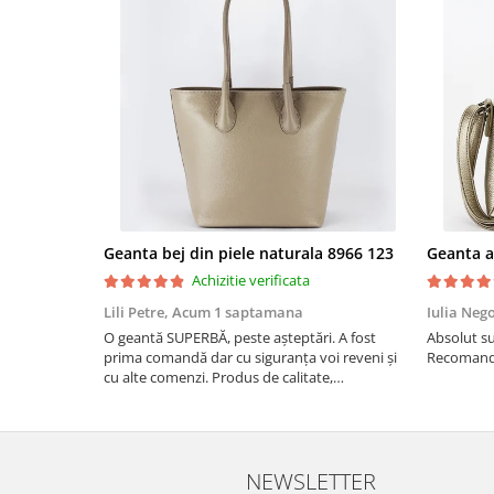
Geanta bej din piele naturala 8966 123
Achizitie verificata
Lili Petre,
Acum 1 saptamana
Iulia Neg
O geantă SUPERBĂ, peste așteptări. A fost
Absolut su
prima comandă dar cu siguranța voi reveni și
Recomand 
cu alte comenzi. Produs de calitate,
promtitudine în expedierea comenzii
(comanda a sosit a doua zi). RECOMAND
SOFILINE!!!
NEWSLETTER