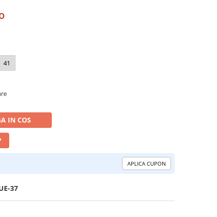
RO
41
are
A IN COS
P
APLICA CUPON
UE-37