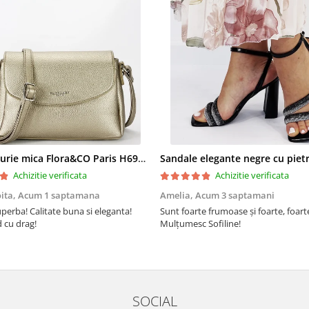
Geanta aurie mica Flora&CO Paris H6930 16
Achizitie verificata
Achizitie verificata
oita,
Acum 1 saptamana
Amelia,
Acum 3 saptamani
perba! Calitate buna si eleganta!
Sunt foarte frumoase şi foarte, foar
cu drag!
Mulţumesc Sofiline!
SOCIAL