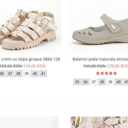
 crem cu talpa groasa 5884 128
Balerini piele naturala Aniso
159,00 RON
119,00 RON
169,00 RON
129,00 RO
36
37
38
39
40
41
35
36
37
38
39
40
4