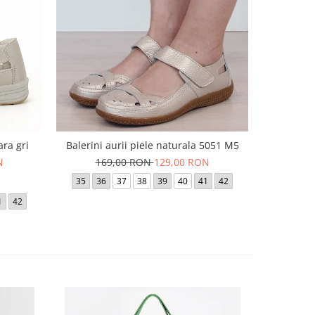
ara gri
Balerini aurii piele naturala 5051 M5
Sandale m
N
169,00 RON
129,00 RON
16
35
36
37
38
39
40
41
42
36
1
42