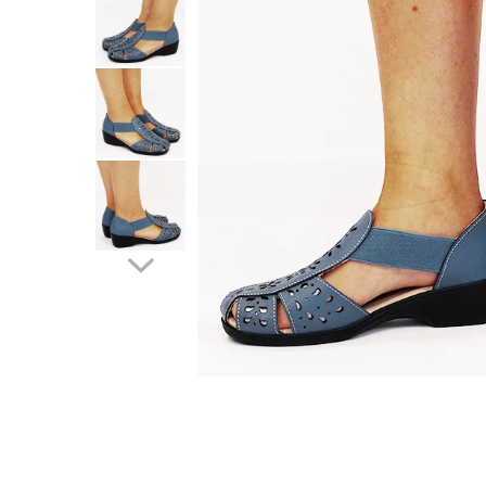
Incaltamine primavara-vara piele
Imbracaminte
Camasi si topuri
Blugi si pantaloni
Fuste
Pulovere si cardigane
Rochii
Salopete
Incaltaminte toamna-iarna piele
Distribuie
pe
Facebook