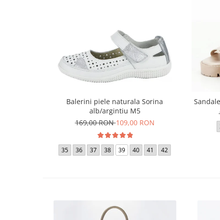
Balerini piele naturala Sorina
Sandale
alb/argintiu M5
169,00 RON
109,00 RON
35
36
37
38
39
40
41
42