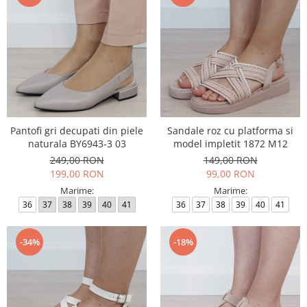
Pantofi gri decupati din piele
Sandale roz cu platforma si
naturala BY6943-3 03
model impletit 1872 M12
249,00 RON
149,00 RON
199,00 RON
99,00 RON
Marime:
Marime:
36
37
38
39
40
41
36
37
38
39
40
41
-34%
-18%