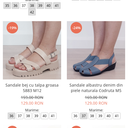
35
36
37
38
39
40
41
42
-19%
-24%
Sandale bej cu talpa groasa
Sandale albastru denim din
5883 M12
piele naturala Codruta M5
159,00 RON
169,00 RON
129,00 RON
129,00 RON
Marime:
Marime:
36
37
38
39
40
41
36
37
38
39
40
41