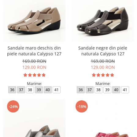
Sandale maro deschis din
Sandale negre din piele
piele naturala Calypso 127
naturala Calypso 127
169,00 RON
169,00 RON
129,00 RON
129,00 RON
Marime:
Marime:
36
37
38
39
40
41
36
37
38
39
40
41
-24%
-18%