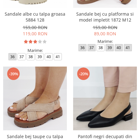
Sandale albe cu talpa groasa
Sandale bej cu platforma si
5884 128
model impletit 1872 M12
159,00 RON
159,00 RON
119,00 RON
89,00 RON
Marime:
36
37
38
39
40
41
Marime:
36
37
38
39
40
41
-39%
-20%
Sandale bej taupe cu talpa
Pantofi negri decupati din