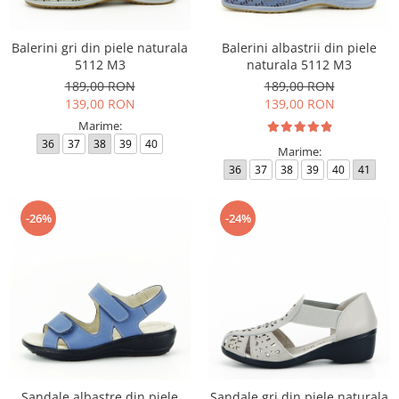
Balerini gri din piele naturala
Balerini albastrii din piele
5112 M3
naturala 5112 M3
189,00 RON
189,00 RON
139,00 RON
139,00 RON
Marime:
36
37
38
39
40
Marime:
36
37
38
39
40
41
-26%
-24%
Sandale albastre din piele
Sandale gri din piele naturala