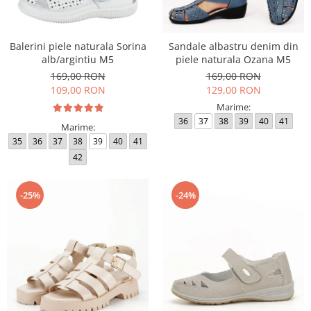
Incaltamine primavara-vara piele
Imbracaminte
Camasi si topuri
Balerini piele naturala Sorina
Sandale albastru denim din
alb/argintiu M5
piele naturala Ozana M5
Blugi si pantaloni
169,00 RON
169,00 RON
Fuste
109,00 RON
129,00 RON
Pulovere si cardigane
Marime:
Rochii
36
37
38
39
40
41
Marime:
Salopete
35
36
37
38
39
40
41
Incaltaminte toamna-iarna piele
42
-25%
-24%