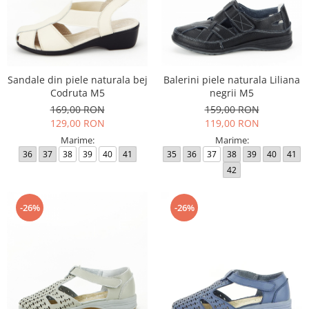
Sandale din piele naturala bej
Balerini piele naturala Liliana
Codruta M5
negrii M5
169,00 RON
159,00 RON
129,00 RON
119,00 RON
Marime:
Marime:
36
37
38
39
40
41
35
36
37
38
39
40
41
42
-26%
-26%