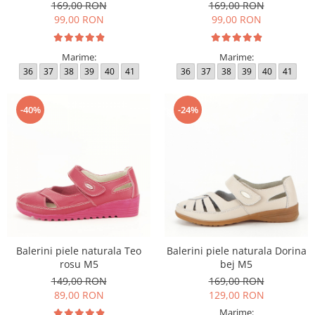
169,00 RON
169,00 RON
99,00 RON
99,00 RON
Marime:
Marime:
36
37
38
39
40
41
36
37
38
39
40
41
-40%
-24%
Balerini piele naturala Teo
Balerini piele naturala Dorina
rosu M5
bej M5
149,00 RON
169,00 RON
89,00 RON
129,00 RON
Marime: