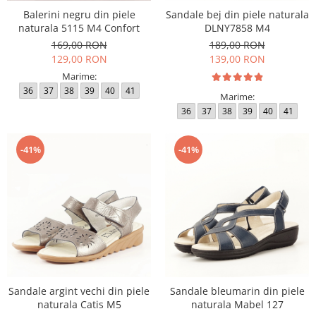
Balerini negru din piele
Sandale bej din piele naturala
naturala 5115 M4 Confort
DLNY7858 M4
169,00 RON
189,00 RON
129,00 RON
139,00 RON
Marime:
36
37
38
39
40
41
Marime:
36
37
38
39
40
41
-41%
-41%
Sandale argint vechi din piele
Sandale bleumarin din piele
naturala Catis M5
naturala Mabel 127