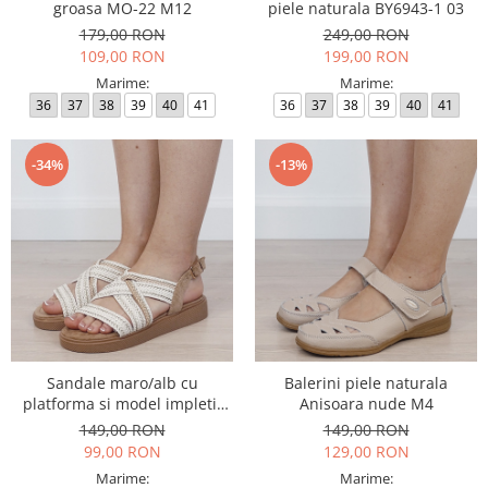
groasa MO-22 M12
piele naturala BY6943-1 03
179,00 RON
249,00 RON
109,00 RON
199,00 RON
Marime:
Marime:
36
37
38
39
40
41
36
37
38
39
40
41
-34%
-13%
Sandale maro/alb cu
Balerini piele naturala
platforma si model impletit
Anisoara nude M4
1872 M12
149,00 RON
149,00 RON
99,00 RON
129,00 RON
Marime:
Marime: