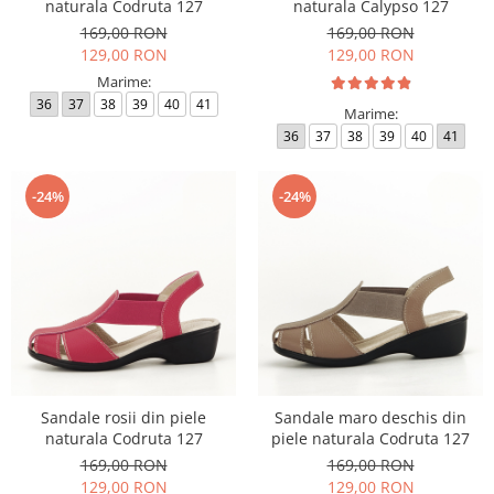
naturala Codruta 127
naturala Calypso 127
169,00 RON
169,00 RON
129,00 RON
129,00 RON
Marime:
36
37
38
39
40
41
Marime:
36
37
38
39
40
41
-24%
-24%
Sandale rosii din piele
Sandale maro deschis din
naturala Codruta 127
piele naturala Codruta 127
169,00 RON
169,00 RON
129,00 RON
129,00 RON