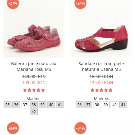
-27%
-24%
Balerini piele naturala
Sandale rosii din piele
Mariana rosu M5
naturala Ozana M5
149,00 RON
169,00 RON
109,00 RON
129,00 RON
Marime:
Marime:
35
36
37
38
39
40
41
36
37
38
39
40
41
42
-34%
-34%