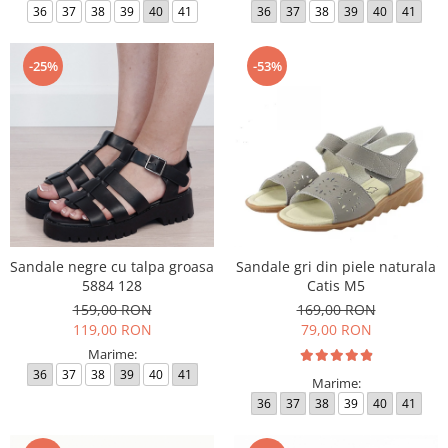
36
37
38
39
40
41
36
37
38
39
40
41
-25%
-53%
Sandale negre cu talpa groasa
Sandale gri din piele naturala
5884 128
Catis M5
159,00 RON
169,00 RON
119,00 RON
79,00 RON
Marime:
36
37
38
39
40
41
Marime:
36
37
38
39
40
41