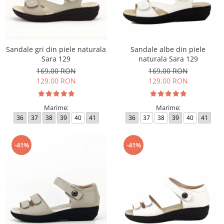
Sandale gri din piele naturala
Sandale albe din piele
Sara 129
naturala Sara 129
169,00 RON
169,00 RON
129,00 RON
129,00 RON
Marime:
Marime:
36
37
38
39
40
41
36
37
38
39
40
41
-41%
-41%