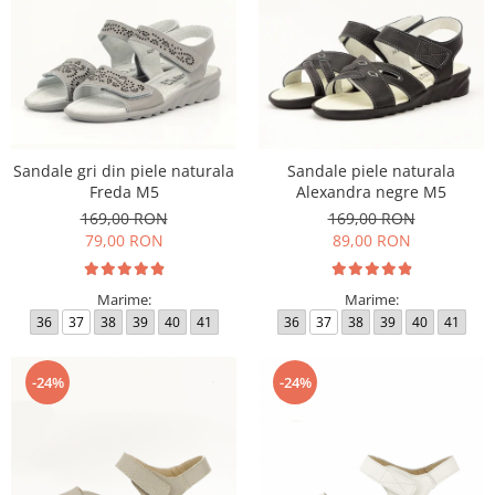
Sandale gri din piele naturala
Sandale piele naturala
Freda M5
Alexandra negre M5
169,00 RON
169,00 RON
79,00 RON
89,00 RON
Marime:
Marime:
36
37
38
39
40
41
36
37
38
39
40
41
-24%
-24%