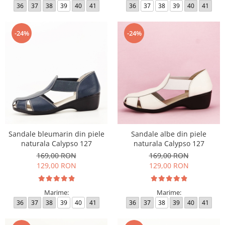
36
37
38
39
40
41
36
37
38
39
40
41
-24%
-24%
Sandale bleumarin din piele
Sandale albe din piele
naturala Calypso 127
naturala Calypso 127
169,00 RON
169,00 RON
129,00 RON
129,00 RON
Marime:
Marime:
36
37
38
39
40
41
36
37
38
39
40
41