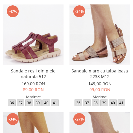
-47%
-34%
Sandale rosii din piele
Sandale maro cu talpa joasa
naturala 512
2238 M12
169,00 RON
149,00 RON
89,00 RON
99,00 RON
Marime:
Marime:
36
37
38
39
40
41
36
37
38
39
40
41
-34%
-27%