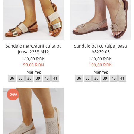
Sandale maro/aurii cu talpa
Sandale bej cu talpa joasa
joasa 2238 M12
A8230 03
149,00 RON
149,00 RON
99,00 RON
109,00 RON
Marime:
Marime:
36
37
38
39
40
41
36
37
38
39
40
41
-29%