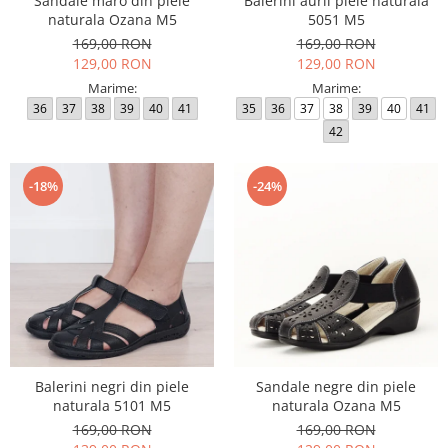
Sandale maro din piele
Balerini aurii piele naturala
naturala Ozana M5
5051 M5
169,00 RON
169,00 RON
129,00 RON
129,00 RON
Marime:
Marime:
36
37
38
39
40
41
35
36
37
38
39
40
41
42
-18%
-24%
Balerini negri din piele
Sandale negre din piele
naturala 5101 M5
naturala Ozana M5
169,00 RON
169,00 RON