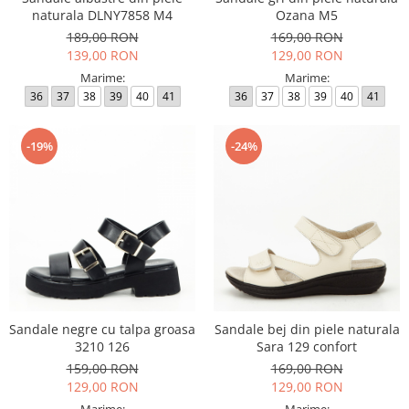
naturala DLNY7858 M4
Ozana M5
189,00 RON
169,00 RON
139,00 RON
129,00 RON
Marime:
Marime:
36
37
38
39
40
41
36
37
38
39
40
41
-19%
-24%
Sandale negre cu talpa groasa
Sandale bej din piele naturala
3210 126
Sara 129 confort
159,00 RON
169,00 RON
129,00 RON
129,00 RON