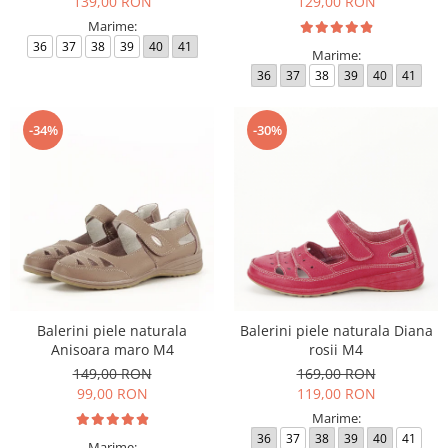
139,00 RON
129,00 RON
Marime:
36
37
38
39
40
41
Marime:
36
37
38
39
40
41
-34%
-30%
Balerini piele naturala
Balerini piele naturala Diana
Anisoara maro M4
rosii M4
149,00 RON
169,00 RON
99,00 RON
119,00 RON
Marime:
36
37
38
39
40
41
Marime: