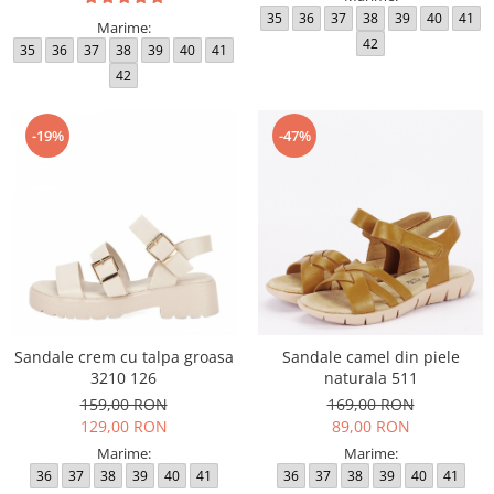
35
36
37
38
39
40
41
Marime:
42
35
36
37
38
39
40
41
42
-19%
-47%
Sandale crem cu talpa groasa
Sandale camel din piele
3210 126
naturala 511
159,00 RON
169,00 RON
129,00 RON
89,00 RON
Marime:
Marime:
36
37
38
39
40
41
36
37
38
39
40
41