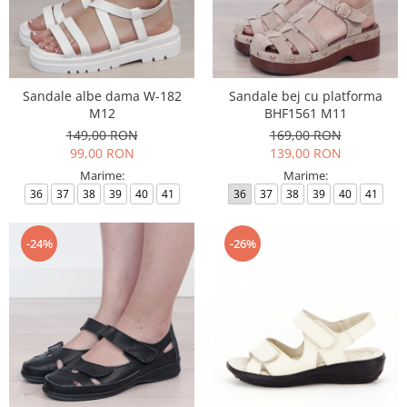
Sandale albe dama W-182
Sandale bej cu platforma
M12
BHF1561 M11
149,00 RON
169,00 RON
99,00 RON
139,00 RON
Marime:
Marime:
36
37
38
39
40
41
36
37
38
39
40
41
-24%
-26%