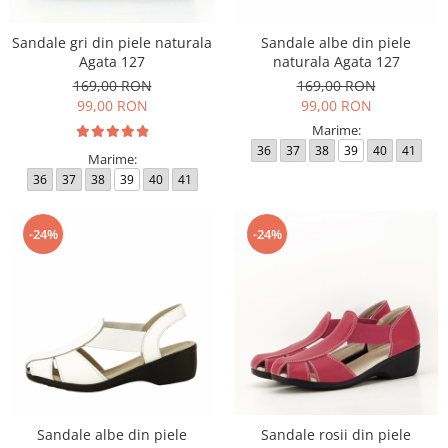
Sandale gri din piele naturala
Sandale albe din piele
Agata 127
naturala Agata 127
169,00 RON
169,00 RON
99,00 RON
99,00 RON
Marime:
36
37
38
39
40
41
Marime:
36
37
38
39
40
41
-24%
-24%
Sandale albe din piele
Sandale rosii din piele