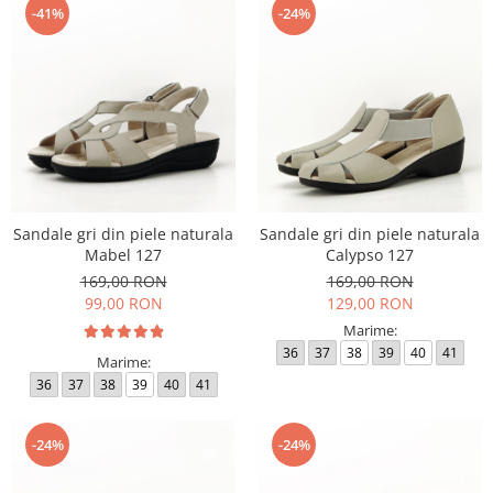
-41%
-24%
Sandale gri din piele naturala
Sandale gri din piele naturala
Mabel 127
Calypso 127
169,00 RON
169,00 RON
99,00 RON
129,00 RON
Marime:
36
37
38
39
40
41
Marime:
36
37
38
39
40
41
-24%
-24%