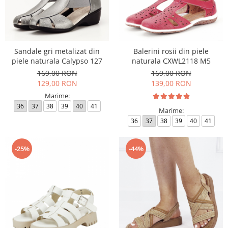
Sandale gri metalizat din
Balerini rosii din piele
piele naturala Calypso 127
naturala CXWL2118 M5
169,00 RON
169,00 RON
129,00 RON
139,00 RON
Marime:
36
37
38
39
40
41
Marime:
36
37
38
39
40
41
-25%
-44%