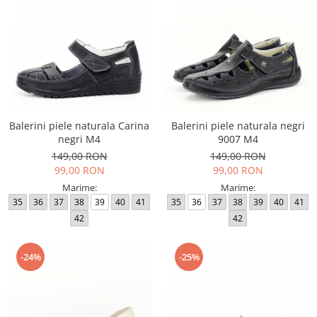
Balerini piele naturala Carina
Balerini piele naturala negri
negri M4
9007 M4
149,00 RON
149,00 RON
99,00 RON
99,00 RON
Marime:
Marime:
35
36
37
38
39
40
41
35
36
37
38
39
40
41
42
42
-24%
-25%