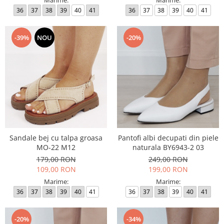
Marime:
Marime:
36
37
38
39
40
41
36
37
38
39
40
41
-39%
NOU
-20%
Sandale bej cu talpa groasa
Pantofi albi decupati din piele
MO-22 M12
naturala BY6943-2 03
179,00 RON
249,00 RON
109,00 RON
199,00 RON
Marime:
Marime:
36
37
38
39
40
41
36
37
38
39
40
41
-20%
-34%