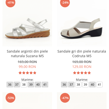
-41%
-24%
Sandale argintii din piele
Sandale gri din piele naturala
naturala Suzana M5
Codruta M5
169,00 RON
169,00 RON
99,00 RON
129,00 RON
Marime:
Marime:
36
37
38
39
40
41
36
37
38
39
40
41
-53%
-47%