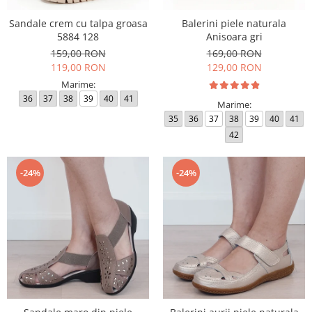
Sandale crem cu talpa groasa
Balerini piele naturala
5884 128
Anisoara gri
159,00 RON
169,00 RON
119,00 RON
129,00 RON
Marime:
36
37
38
39
40
41
Marime:
35
36
37
38
39
40
41
42
-24%
-24%