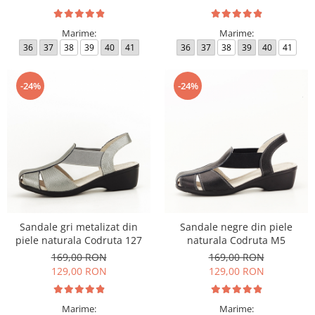
Marime:
Marime:
36
37
38
39
40
41
36
37
38
39
40
41
-24%
-24%
Sandale gri metalizat din
Sandale negre din piele
piele naturala Codruta 127
naturala Codruta M5
169,00 RON
169,00 RON
129,00 RON
129,00 RON
Marime:
Marime: