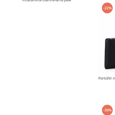
Incaltaminte toamna-iarna piele
Incaltamine primavara-vara piele
-22%
Imbracaminte
Camasi si topuri
Blugi si pantaloni
Fuste
Pulovere si cardigane
Rochii
Salopete
Incaltaminte toamna-iarna piele
Portofel 
-30%