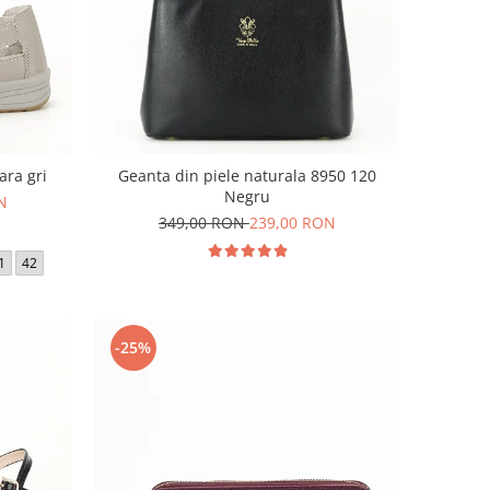
ara gri
Geanta din piele naturala 8950 120
Negru
N
349,00 RON
239,00 RON
1
42
-25%