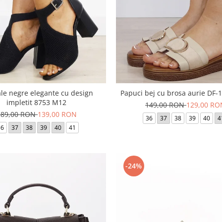
le negre elegante cu design
Papuci bej cu brosa aurie DF
impletit 8753 M12
149,00 RON
129,00 RO
189,00 RON
139,00 RON
36
37
38
39
40
4
36
37
38
39
40
41
-24%