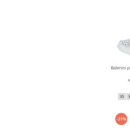
Balerini p
35
-21%