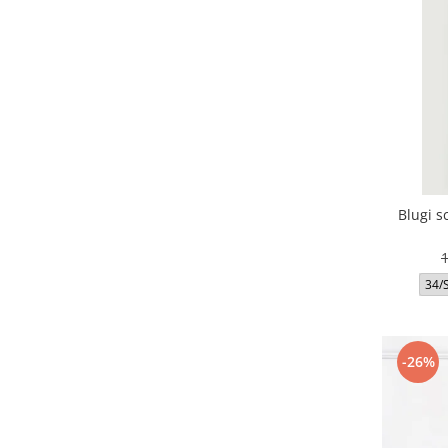
Blugi s
34/
-26%