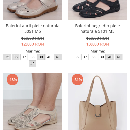
Balerini aurii piele naturala
Balerini negri din piele
5051 M5
naturala 5101 M5
169,00 RON
169,00 RON
129,00 RON
139,00 RON
Marime:
Marime:
35
36
37
38
39
40
41
36
37
38
39
40
41
42
-18%
-31%