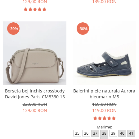
129,00 RON
139,00 RON
-39%
-30%
Borseta bej inchis crossbody
Balerini piele naturala Aurora
David Jones Paris CM8330 15
bleumarin M5
229,00 RON
169,00 RON
139,00 RON
119,00 RON
Marime:
35
36
37
38
39
40
41