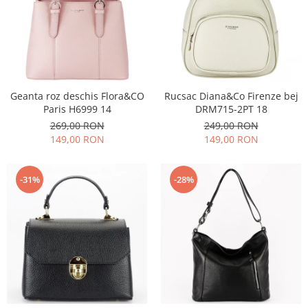
Geanta roz deschis Flora&CO
Rucsac Diana&Co Firenze bej
Paris H6999 14
DRM715-2PT 18
269,00 RON
249,00 RON
149,00 RON
149,00 RON
-31%
-28%