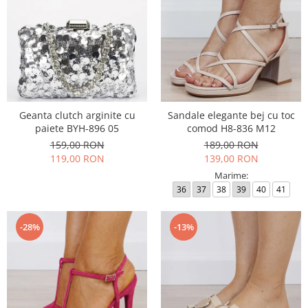
Geanta clutch arginite cu
Sandale elegante bej cu toc
paiete BYH-896 05
comod H8-836 M12
159,00 RON
189,00 RON
119,00 RON
139,00 RON
Marime:
36
37
38
39
40
41
-28%
-13%