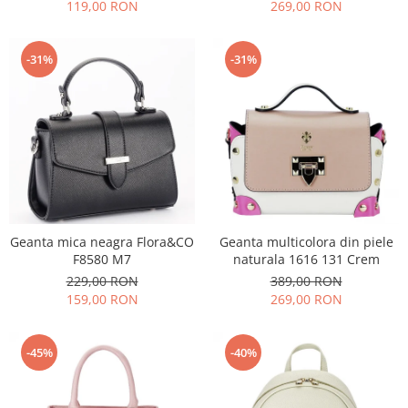
119,00 RON
269,00 RON
-31%
-31%
Geanta mica neagra Flora&CO
Geanta multicolora din piele
F8580 M7
naturala 1616 131 Crem
229,00 RON
389,00 RON
159,00 RON
269,00 RON
-45%
-40%