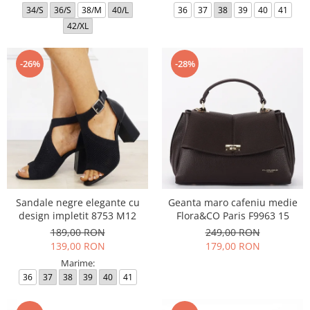
34/S
36/S
38/M
40/L
36
37
38
39
40
41
42/XL
-26%
-28%
Sandale negre elegante cu
Geanta maro cafeniu medie
design impletit 8753 M12
Flora&CO Paris F9963 15
189,00 RON
249,00 RON
139,00 RON
179,00 RON
Marime:
36
37
38
39
40
41