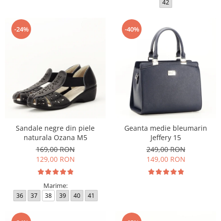
42
-24%
-40%
Sandale negre din piele
Geanta medie bleumarin
naturala Ozana M5
Jeffery 15
169,00 RON
249,00 RON
129,00 RON
149,00 RON
Marime:
36
37
38
39
40
41