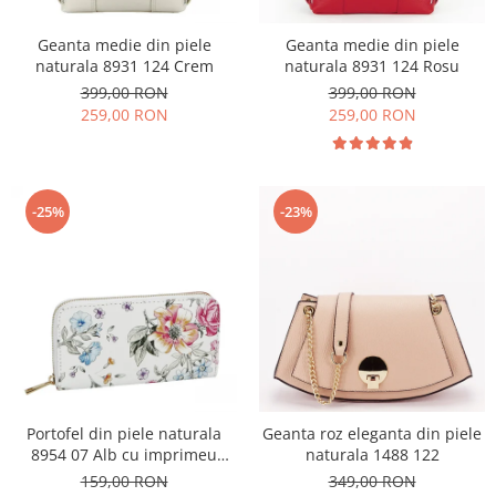
Geanta medie din piele
Geanta medie din piele
naturala 8931 124 Crem
naturala 8931 124 Rosu
399,00 RON
399,00 RON
259,00 RON
259,00 RON
-25%
-23%
Portofel din piele naturala
Geanta roz eleganta din piele
8954 07 Alb cu imprimeu
naturala 1488 122
floral
159,00 RON
349,00 RON