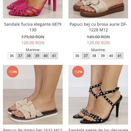
Sandale fucsia elegante 6879
Papuci bej cu brosa aurie DF-
130
1228 M12
179,00 RON
149,00 RON
129,00 RON
129,00 RON
Marime:
Marime:
36
37
38
39
40
41
36
37
38
39
40
41
-13%
-12%
Papuci de dama bej 1521 M12
Sandale negre de lac decorate