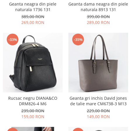
Geanta neagra din piele
Geanta dama neagra din piele
naturala 1736 131
naturala 8913 131
389,00 RON
399,00 RON
269,00 RON
289,00 RON
-33%
-35%
Rucsac negru DIANA&CO
Geanta gri inchis David Jones
DRM826-4 M6
de talie mare CM6738-3 M13
239,00 RON
229,00 RON
159,00 RON
149,00 RON