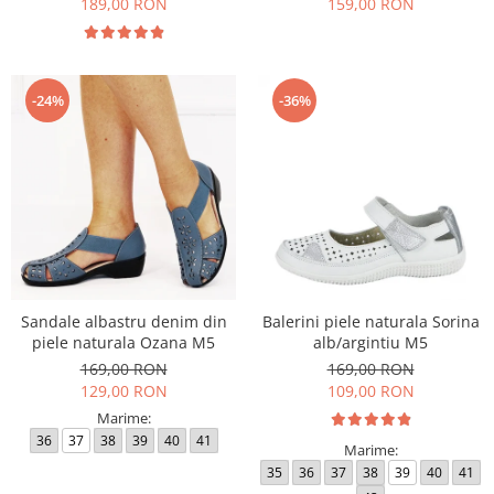
189,00 RON
159,00 RON
-24%
-36%
Sandale albastru denim din
Balerini piele naturala Sorina
piele naturala Ozana M5
alb/argintiu M5
169,00 RON
169,00 RON
129,00 RON
109,00 RON
Marime:
36
37
38
39
40
41
Marime:
35
36
37
38
39
40
41