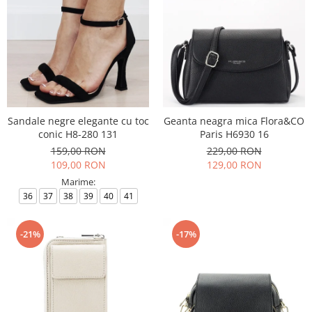
Sandale negre elegante cu toc
Geanta neagra mica Flora&CO
conic H8-280 131
Paris H6930 16
159,00 RON
229,00 RON
109,00 RON
129,00 RON
Marime:
36
37
38
39
40
41
-21%
-17%