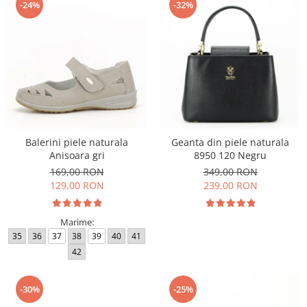
-24%
-32%
Balerini piele naturala
Geanta din piele naturala
Anisoara gri
8950 120 Negru
169,00 RON
349,00 RON
129,00 RON
239,00 RON
Marime:
35
36
37
38
39
40
41
42
-30%
-25%