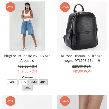
-25%
-35%
Blugi scurti basic P619-5 M7,
Rucsac Diana&Co Firenze
Albastru
negru DTL706-1SL 119
199,00 RON
229,00 RON
149,00 RON
149,00 RON
Marime:
34/XS
36/S
38/M
40/L
42/XL
-25%
-26%