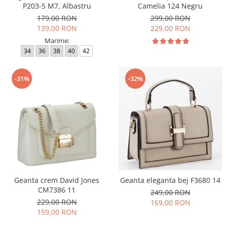
P203-5 M7, Albastru
Camelia 124 Negru
179,00 RON
299,00 RON
139,00 RON
229,00 RON
Marime:
34
36
38
40
42
-31%
-32%
Geanta crem David Jones
Geanta eleganta bej F3680 14
CM7386 11
249,00 RON
229,00 RON
169,00 RON
159,00 RON