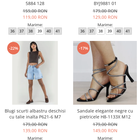
5884 128
BYJ9881 01
159,00 RON
179,00 RON
119,00 RON
129,00 RON
Marime:
Marime:
36
37
38
39
40
41
36
37
38
39
40
41
-22%
-17%
Blugi scurti albastru deschisi
Sandale elegante negre cu
cu talie inalta P621-6 M7
pietricele H8-1133X M12
179,00 RON
179,00 RON
139,00 RON
149,00 RON
Marime:
Marime: