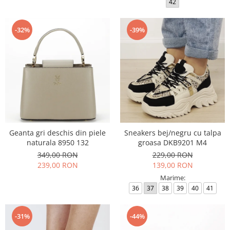
42
-32%
-39%
Geanta gri deschis din piele
Sneakers bej/negru cu talpa
naturala 8950 132
groasa DKB9201 M4
349,00 RON
229,00 RON
239,00 RON
139,00 RON
Marime:
36
37
38
39
40
41
-31%
-44%