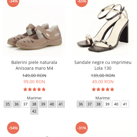
-34%
-65%
Balerini piele naturala
Sandale negre cu imprimeu
Anisoara maro M4
Lola 130
149,00 RON
139,00 RON
99,00 RON
49,00 RON
Marime:
Marime:
35
36
37
38
39
40
41
36
37
38
39
40
41
42
-54%
-31%