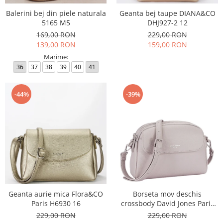
Balerini bej din piele naturala
Geanta bej taupe DIANA&CO
5165 M5
DHJ927-2 12
169,00 RON
229,00 RON
139,00 RON
159,00 RON
Marime:
36
37
38
39
40
41
-44%
-39%
Geanta aurie mica Flora&CO
Borseta mov deschis
Paris H6930 16
crossbody David Jones Paris
CM8330 15
229,00 RON
229,00 RON