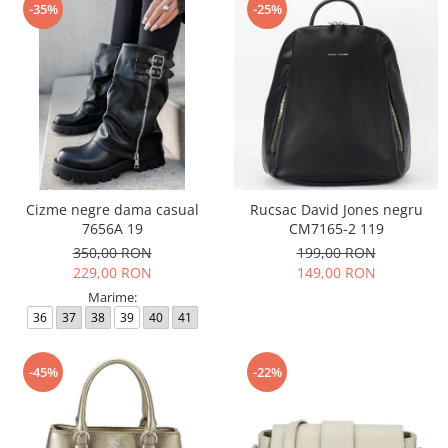
-35%
-25%
Cizme negre dama casual
Rucsac David Jones negru
7656A 19
CM7165-2 119
350,00 RON
199,00 RON
229,00 RON
149,00 RON
Marime:
36
37
38
39
40
41
-45%
-22%