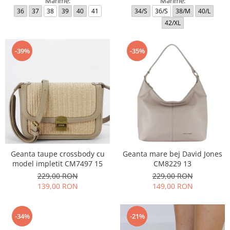
Marime:
Marime:
36
37
38
39
40
41
34/S
36/S
38/M
40/L
42/XL
-39%
-35%
Geanta taupe crossbody cu
Geanta mare bej David Jones
model impletit CM7497 15
CM8229 13
229,00 RON
229,00 RON
139,00 RON
149,00 RON
-34%
-21%