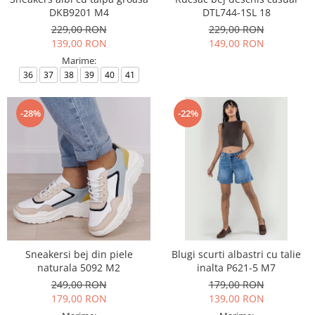
DKB9201 M4
DTL744-1SL 18
229,00 RON
229,00 RON
139,00 RON
149,00 RON
Marime:
36
37
38
39
40
41
-28%
-22%
Sneakersi bej din piele
Blugi scurti albastri cu talie
naturala 5092 M2
inalta P621-5 M7
249,00 RON
179,00 RON
179,00 RON
139,00 RON