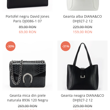
Incaltamine primavara-vara piele
Imbracaminte
Camasi si topuri
Portofel negru David Jones
Geanta alba DIANA&CO
Paris DJ0086-1 07
DHJ927-2 12
Blugi si pantaloni
89,00 RON
229,00 RON
Fuste
69,00 RON
159,00 RON
Pulovere si cardigane
Rochii
-30%
-31%
Salopete
Incaltaminte toamna-iarna piele
Geanta mica din piele
Geanta neagra DIANA&CO
naturala 8936 120 Negru
DHJ927-2 12
269,00 RON
229,00 RON