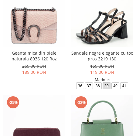
Geanta mica din piele
Sandale negre elegante cu toc
naturala 8936 120 Roz
gros 3219 130
269,00 RON
159,00 RON
189,00 RON
119,00 RON
Marime:
36
37
38
39
40
41
-25%
-32%