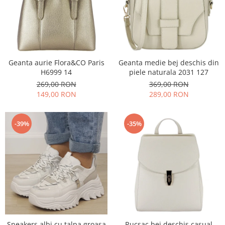
Geanta aurie Flora&CO Paris
Geanta medie bej deschis din
H6999 14
piele naturala 2031 127
269,00 RON
369,00 RON
149,00 RON
289,00 RON
-39%
-35%
Sneakers albi cu talpa groasa
Rucsac bej deschis casual