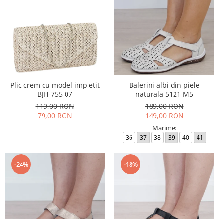
Plic crem cu model impletit
Balerini albi din piele
BJH-755 07
naturala 5121 M5
119,00 RON
189,00 RON
79,00 RON
149,00 RON
Marime:
36
37
38
39
40
41
-24%
-18%