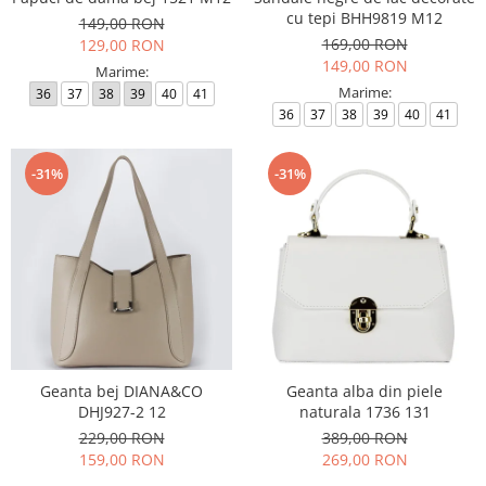
cu tepi BHH9819 M12
149,00 RON
169,00 RON
129,00 RON
149,00 RON
Marime:
Marime:
36
37
38
39
40
41
36
37
38
39
40
41
-31%
-31%
Geanta bej DIANA&CO
Geanta alba din piele
DHJ927-2 12
naturala 1736 131
229,00 RON
389,00 RON
159,00 RON
269,00 RON