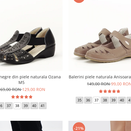
negre din piele naturala Ozana
Balerini piele naturala Anisoa
M5
149,00 RON
99,00 RO
169,00 RON
129,00 RON
35
36
37
38
39
40
4
36
37
38
39
40
41
-21%