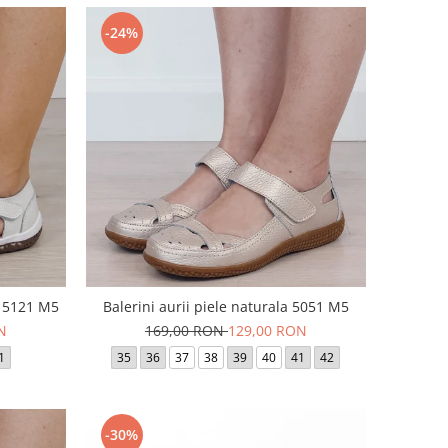
-24%
a 5121 M5
Balerini aurii piele naturala 5051 M5
N
169,00 RON
129,00 RON
1
35
36
37
38
39
40
41
42
-30%