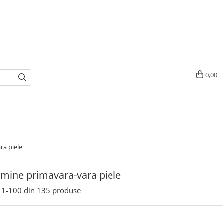
0,00
ra piele
amine primavara-vara piele
1-
100
din
135
produse