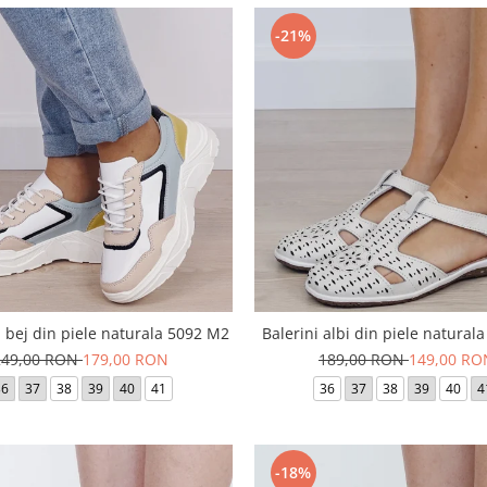
-21%
 bej din piele naturala 5092 M2
Balerini albi din piele natural
249,00 RON
179,00 RON
189,00 RON
149,00 RO
36
37
38
39
40
41
36
37
38
39
40
4
-18%