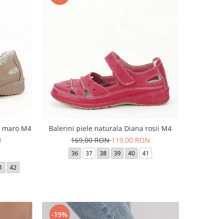
ra maro M4
Balerini piele naturala Diana rosii M4
N
169,00 RON
119,00 RON
36
37
38
39
40
41
1
42
-19%