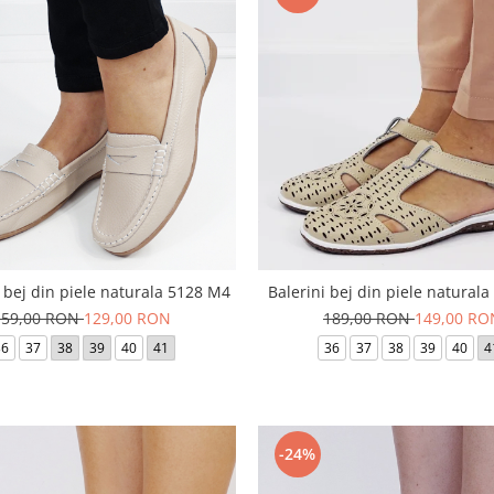
 bej din piele naturala 5128 M4
Balerini bej din piele natural
159,00 RON
129,00 RON
189,00 RON
149,00 RO
36
37
38
39
40
41
36
37
38
39
40
4
-24%