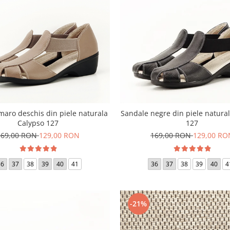
maro deschis din piele naturala
Sandale negre din piele natura
Calypso 127
127
169,00 RON
129,00 RON
169,00 RON
129,00 RO
36
37
38
39
40
41
36
37
38
39
40
4
-21%