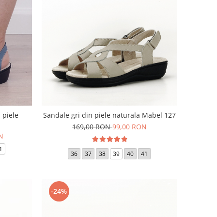
 piele
Sandale gri din piele naturala Mabel 127
169,00 RON
99,00 RON
N
1
36
37
38
39
40
41
-24%