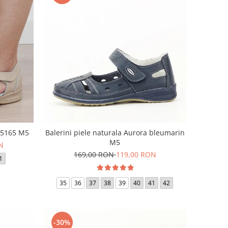
a 5165 M5
Balerini piele naturala Aurora bleumarin
M5
N
169,00 RON
119,00 RON
1
35
36
37
38
39
40
41
42
-30%