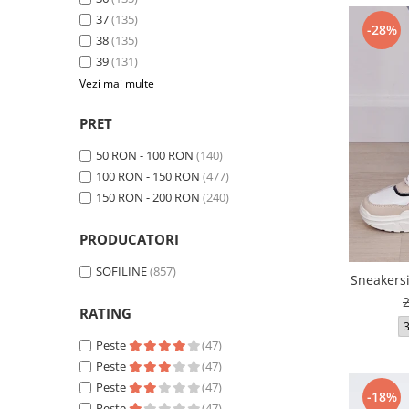
37
(135)
-28%
38
(135)
39
(131)
Vezi mai multe
PRET
50 RON - 100 RON
(140)
100 RON - 150 RON
(477)
150 RON - 200 RON
(240)
PRODUCATORI
SOFILINE
(857)
Sneakersi
RATING
Peste
(47)
Peste
(47)
Peste
(47)
-18%
Peste
(47)