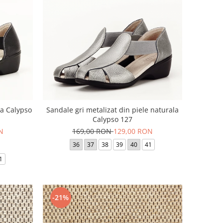
la Calypso
Sandale gri metalizat din piele naturala
Calypso 127
N
169,00 RON
129,00 RON
36
37
38
39
40
41
1
-21%