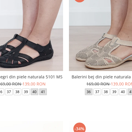
negri din piele naturala 5101 M5
Balerini bej din piele natural
169,00 RON
139,00 RON
169,00 RON
139,00 RO
36
37
38
39
40
41
36
37
38
39
40
4
-34%