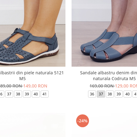
albastrii din piele naturala 5121
Sandale albastru denim din
M5
naturala Codruta M5
189,00 RON
149,00 RON
169,00 RON
129,00 RO
36
37
38
39
40
41
36
37
38
39
40
4
-24%