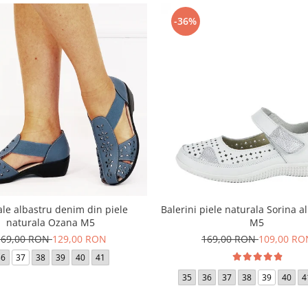
-36%
le albastru denim din piele
Balerini piele naturala Sorina a
naturala Ozana M5
M5
169,00 RON
129,00 RON
169,00 RON
109,00 RO
36
37
38
39
40
41
35
36
37
38
39
40
4