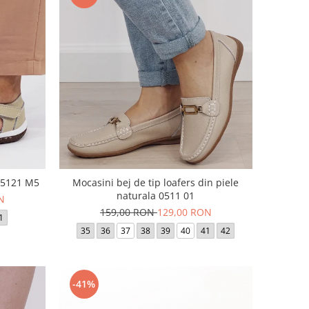
a 5121 M5
Mocasini bej de tip loafers din piele
naturala 0511 01
N
159,00 RON
129,00 RON
1
35
36
37
38
39
40
41
42
-41%