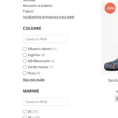
Sandale
Incaltamine primavara-vara piele
Mocasini si balerini
-24%
Imbracaminte
Papuci
Incaltamine primavara-vara piele
Camasi si topuri
Blugi si pantaloni
CULOARE
Fuste
Pulovere si cardigane
Rochii
Albastru denim
(1)
Salopete
Argintiu
(4)
Incaltaminte toamna-iarna piele
Alb/Bleumarin
(2)
Verde menta
(1)
Rosu
(9)
Vezi mai multe
Sanda
MARIME
35
(37)
36
(135)