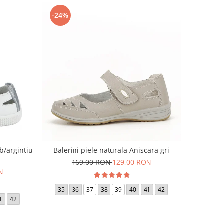
-24%
lb/argintiu
Balerini piele naturala Anisoara gri
169,00 RON
129,00 RON
N
35
36
37
38
39
40
41
42
1
42