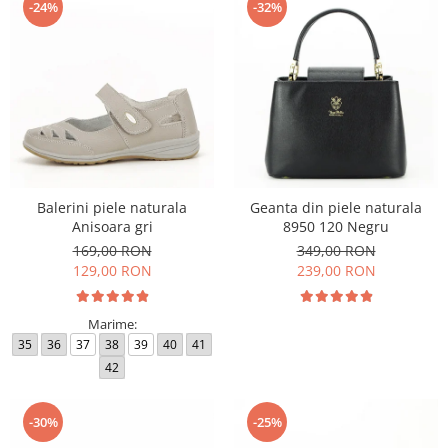
-24%
-32%
Balerini piele naturala
Geanta din piele naturala
Anisoara gri
8950 120 Negru
169,00 RON
349,00 RON
129,00 RON
239,00 RON
Marime:
35
36
37
38
39
40
41
42
-30%
-25%