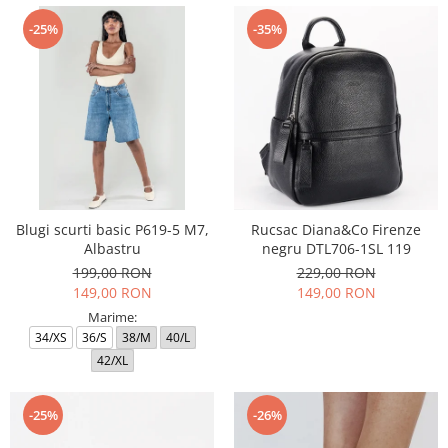
-25%
-35%
Blugi scurti basic P619-5 M7,
Rucsac Diana&Co Firenze
Albastru
negru DTL706-1SL 119
199,00 RON
229,00 RON
149,00 RON
149,00 RON
Marime:
34/XS
36/S
38/M
40/L
42/XL
-25%
-26%