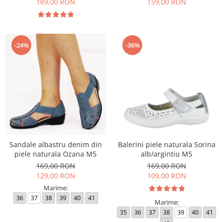
189,00 RON
159,00 RON
-24%
-36%
Sandale albastru denim din
Balerini piele naturala Sorina
piele naturala Ozana M5
alb/argintiu M5
169,00 RON
169,00 RON
129,00 RON
109,00 RON
Marime:
36
37
38
39
40
41
Marime:
35
36
37
38
39
40
41