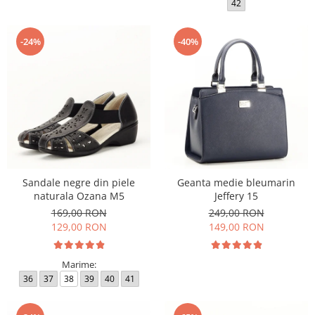
42
-24%
-40%
Sandale negre din piele
Geanta medie bleumarin
naturala Ozana M5
Jeffery 15
169,00 RON
249,00 RON
129,00 RON
149,00 RON
Marime:
36
37
38
39
40
41