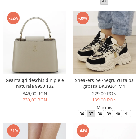
42
-32%
-39%
Geanta gri deschis din piele
Sneakers bej/negru cu talpa
naturala 8950 132
groasa DKB9201 M4
349,00 RON
229,00 RON
239,00 RON
139,00 RON
Marime:
36
37
38
39
40
41
-31%
-44%