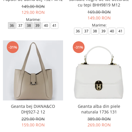
cu tepi BHH9819 M12
149,00 RON
169,00 RON
129,00 RON
149,00 RON
Marime:
Marime:
36
37
38
39
40
41
36
37
38
39
40
41
-31%
-31%
Geanta bej DIANA&CO
Geanta alba din piele
DHJ927-2 12
naturala 1736 131
229,00 RON
389,00 RON
159,00 RON
269,00 RON