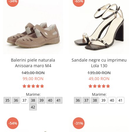
-34%
-65%
Balerini piele naturala
Sandale negre cu imprimeu
Anisoara maro M4
Lola 130
149,00 RON
139,00 RON
99,00 RON
49,00 RON
Marime:
Marime:
35
36
37
38
39
40
41
36
37
38
39
40
41
42
-54%
-31%