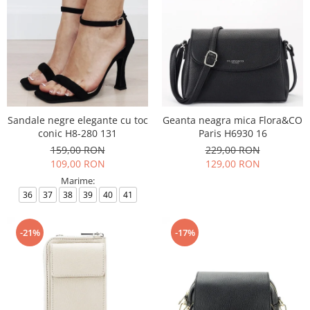
Sandale negre elegante cu toc
Geanta neagra mica Flora&CO
conic H8-280 131
Paris H6930 16
159,00 RON
229,00 RON
109,00 RON
129,00 RON
Marime:
36
37
38
39
40
41
-21%
-17%