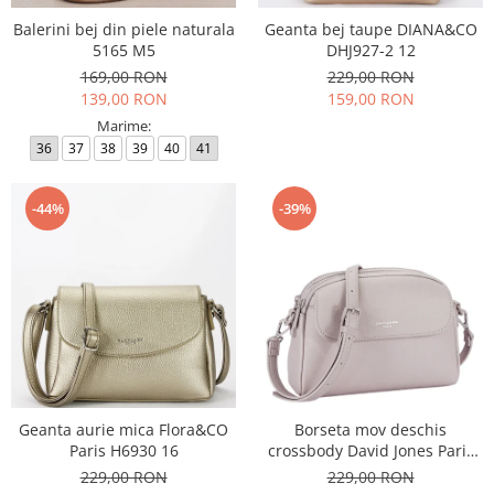
Balerini bej din piele naturala
Geanta bej taupe DIANA&CO
5165 M5
DHJ927-2 12
169,00 RON
229,00 RON
139,00 RON
159,00 RON
Marime:
36
37
38
39
40
41
-44%
-39%
Geanta aurie mica Flora&CO
Borseta mov deschis
Paris H6930 16
crossbody David Jones Paris
CM8330 15
229,00 RON
229,00 RON