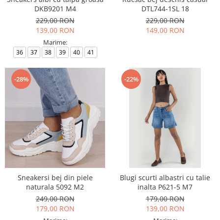
DKB9201 M4
DTL744-1SL 18
229,00 RON
229,00 RON
139,00 RON
149,00 RON
Marime:
36
37
38
39
40
41
-28%
-22%
Sneakersi bej din piele
Blugi scurti albastri cu talie
naturala 5092 M2
inalta P621-5 M7
249,00 RON
179,00 RON
179,00 RON
139,00 RON