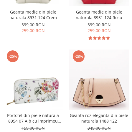
Geanta medie din piele
Geanta medie din piele
naturala 8931 124 Crem
naturala 8931 124 Rosu
399,00 RON
399,00 RON
259,00 RON
259,00 RON
-25%
-23%
Portofel din piele naturala
Geanta roz eleganta din piele
8954 07 Alb cu imprimeu
naturala 1488 122
floral
159,00 RON
349,00 RON