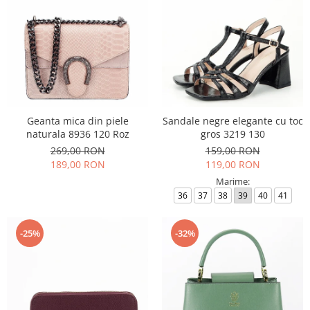
Geanta mica din piele
Sandale negre elegante cu toc
naturala 8936 120 Roz
gros 3219 130
269,00 RON
159,00 RON
189,00 RON
119,00 RON
Marime:
36
37
38
39
40
41
-25%
-32%