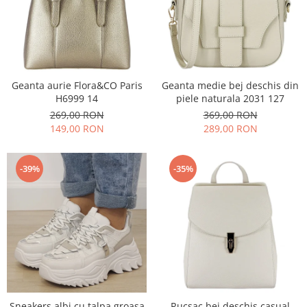
Geanta aurie Flora&CO Paris
Geanta medie bej deschis din
H6999 14
piele naturala 2031 127
269,00 RON
369,00 RON
149,00 RON
289,00 RON
-39%
-35%
Sneakers albi cu talpa groasa
Rucsac bej deschis casual