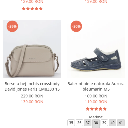
129,00 RON
139,00 RON
-39%
-30%
Borseta bej inchis crossbody
Balerini piele naturala Aurora
David Jones Paris CM8330 15
bleumarin M5
229,00 RON
169,00 RON
139,00 RON
119,00 RON
Marime:
35
36
37
38
39
40
41