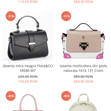
119,00 RON
269,00 RON
-31%
-31%
Geanta mica neagra Flora&CO
Geanta multicolora din piele
F8580 M7
naturala 1616 131 Crem
229,00 RON
389,00 RON
159,00 RON
269,00 RON
-45%
-40%