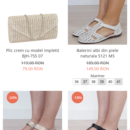
Plic crem cu model impletit
Balerini albi din piele
BJH-755 07
naturala 5121 M5
119,00 RON
189,00 RON
79,00 RON
149,00 RON
Marime:
36
37
38
39
40
41
-24%
-18%