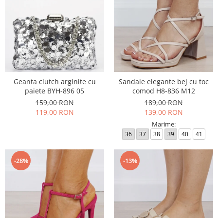
Geanta clutch arginite cu
Sandale elegante bej cu toc
paiete BYH-896 05
comod H8-836 M12
159,00 RON
189,00 RON
119,00 RON
139,00 RON
Marime:
36
37
38
39
40
41
-28%
-13%