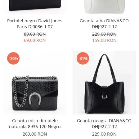
Incaltamine primavara-vara piele
Imbracaminte
Camasi si topuri
Portofel negru David Jones
Geanta alba DIANA&CO
Paris DJ0086-1 07
DHJ927-2 12
Blugi si pantaloni
89,00 RON
229,00 RON
Fuste
69,00 RON
159,00 RON
Pulovere si cardigane
Rochii
-30%
-31%
Salopete
Incaltaminte toamna-iarna piele
Geanta mica din piele
Geanta neagra DIANA&CO
naturala 8936 120 Negru
DHJ927-2 12
269,00 RON
229,00 RON