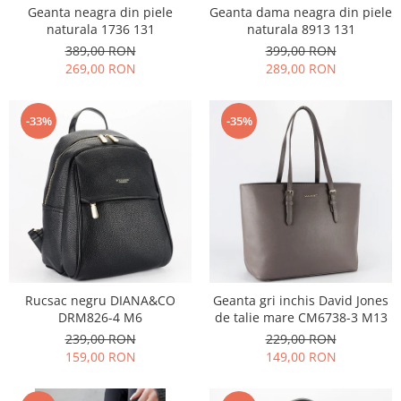
Geanta neagra din piele
Geanta dama neagra din piele
naturala 1736 131
naturala 8913 131
389,00 RON
399,00 RON
269,00 RON
289,00 RON
-33%
-35%
Rucsac negru DIANA&CO
Geanta gri inchis David Jones
DRM826-4 M6
de talie mare CM6738-3 M13
239,00 RON
229,00 RON
159,00 RON
149,00 RON