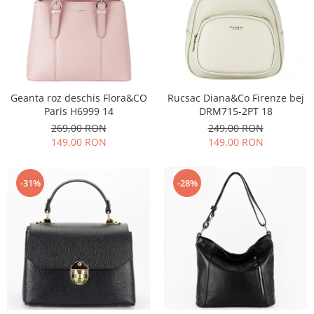
Geanta roz deschis Flora&CO
Rucsac Diana&Co Firenze bej
Paris H6999 14
DRM715-2PT 18
269,00 RON
249,00 RON
149,00 RON
149,00 RON
-31%
-28%