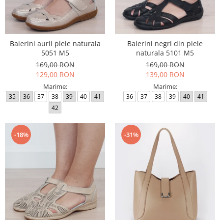
Balerini aurii piele naturala
Balerini negri din piele
5051 M5
naturala 5101 M5
169,00 RON
169,00 RON
129,00 RON
139,00 RON
Marime:
Marime:
35
36
37
38
39
40
41
36
37
38
39
40
41
42
-18%
-31%