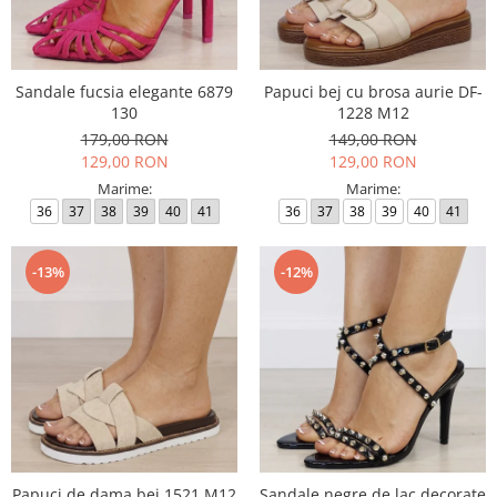
Sandale fucsia elegante 6879
Papuci bej cu brosa aurie DF-
130
1228 M12
179,00 RON
149,00 RON
129,00 RON
129,00 RON
Marime:
Marime:
36
37
38
39
40
41
36
37
38
39
40
41
-13%
-12%
Papuci de dama bej 1521 M12
Sandale negre de lac decorate