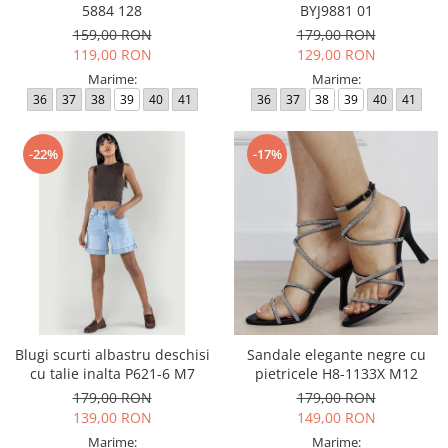
5884 128
BYJ9881 01
159,00 RON
179,00 RON
119,00 RON
129,00 RON
Marime:
Marime:
36
37
38
39
40
41
36
37
38
39
40
41
-22%
-17%
Blugi scurti albastru deschisi
Sandale elegante negre cu
cu talie inalta P621-6 M7
pietricele H8-1133X M12
179,00 RON
179,00 RON
139,00 RON
149,00 RON
Marime:
Marime: