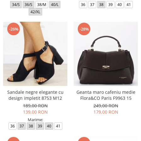
34/S
36/S
38/M
40/L
36
37
38
39
40
41
42/XL
-26%
-28%
Sandale negre elegante cu
Geanta maro cafeniu medie
design impletit 8753 M12
Flora&CO Paris F9963 15
189,00 RON
249,00 RON
139,00 RON
179,00 RON
Marime:
36
37
38
39
40
41