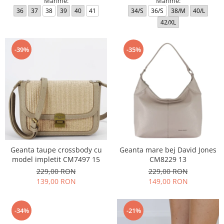
Marime:
Marime:
36
37
38
39
40
41
34/S
36/S
38/M
40/L
42/XL
-39%
-35%
Geanta taupe crossbody cu
Geanta mare bej David Jones
model impletit CM7497 15
CM8229 13
229,00 RON
229,00 RON
139,00 RON
149,00 RON
-34%
-21%