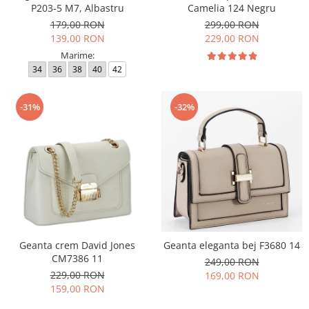
P203-5 M7, Albastru
Camelia 124 Negru
179,00 RON
299,00 RON
139,00 RON
229,00 RON
Marime:
34
36
38
40
42
-31%
-32%
Geanta crem David Jones
Geanta eleganta bej F3680 14
CM7386 11
249,00 RON
229,00 RON
169,00 RON
159,00 RON