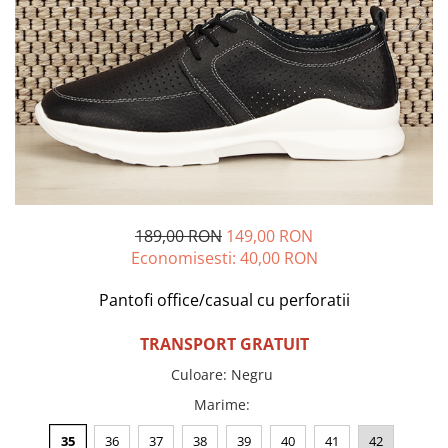
Incaltamine primavara-vara piele
Imbracaminte
Camasi si topuri
Blugi si pantaloni
Fuste
Pulovere si cardigane
Rochii
Salopete
Incaltaminte toamna-iarna piele
189,00 RON
149,00 RON
Economisesti:
40,00
RON
Pantofi office/casual cu perforatii
TRANSPORT GRATUIT
Culoare
:
Negru
Marime
:
35
36
37
38
39
40
41
42