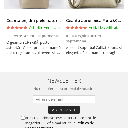
Geanta bej din piele naturala 8966 123
Geanta aurie mica Flora&CO Paris H6930 16
Achizitie verificata
Achizitie verificata
Lili Petre,
Acum 1 saptamana
Iulia Negoita,
Acum 1
A
saptamana
O geantă SUPERBĂ, peste
S
așteptări. A fost prima comandă
Absolut superba! Calitate buna si
f
dar cu siguranța voi reveni și cu
eleganta! Recomand cu drag!
S
alte comenzi. Produs de calitate,
promtitudine în expedierea
comenzii (comanda a sosit a
doua zi). RECOMAND SOFILINE!!!
NEWSLETTER
Nu rata ofertele si promotiile noastre
Vreau sa primesc newsletter cu promotiile
magazinului. Afla mai multe in
Politica de