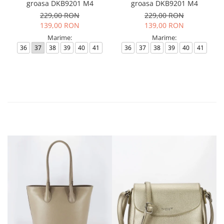
groasa DKB9201 M4
groasa DKB9201 M4
229,00 RON
229,00 RON
139,00 RON
139,00 RON
Marime:
Marime:
36
37
38
39
40
41
36
37
38
39
40
41