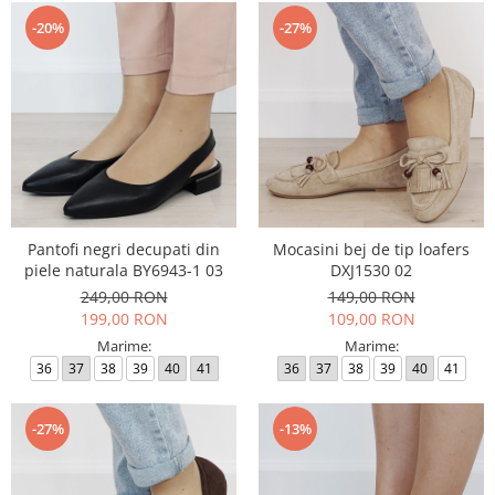
-20%
-27%
Pantofi negri decupati din
Mocasini bej de tip loafers
piele naturala BY6943-1 03
DXJ1530 02
249,00 RON
149,00 RON
199,00 RON
109,00 RON
Marime:
Marime:
36
37
38
39
40
41
36
37
38
39
40
41
-27%
-13%