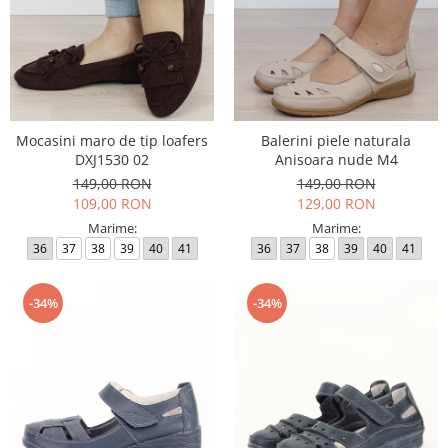
Mocasini maro de tip loafers
Balerini piele naturala
DXJ1530 02
Anisoara nude M4
149,00 RON
149,00 RON
109,00 RON
129,00 RON
Marime:
Marime:
36
37
38
39
40
41
36
37
38
39
40
41
-34%
-34%