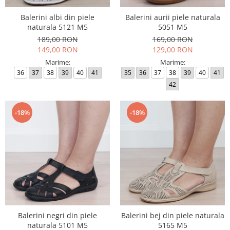
Balerini albi din piele
Balerini aurii piele naturala
naturala 5121 M5
5051 M5
189,00 RON
169,00 RON
149,00 RON
129,00 RON
Marime:
Marime:
36
37
38
39
40
41
35
36
37
38
39
40
41
42
-18%
-18%
Balerini negri din piele
Balerini bej din piele naturala
naturala 5101 M5
5165 M5