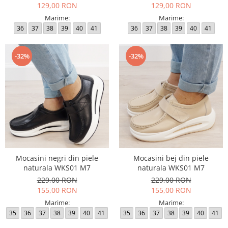
129,00 RON
129,00 RON
Marime:
Marime:
36
37
38
39
40
41
36
37
38
39
40
41
-32%
-32%
Mocasini negri din piele
Mocasini bej din piele
naturala WKS01 M7
naturala WKS01 M7
229,00 RON
229,00 RON
155,00 RON
155,00 RON
Marime:
Marime:
35
36
37
38
39
40
41
35
36
37
38
39
40
41