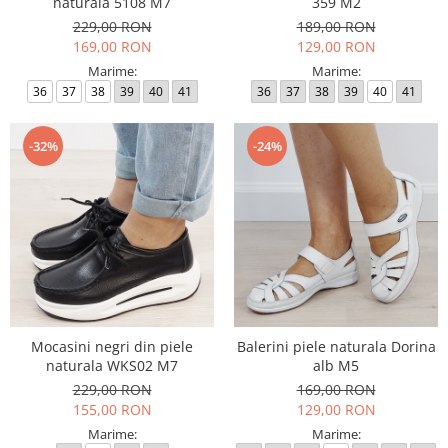
naturala 5108 M7
359 M2
229,00 RON
189,00 RON
169,00 RON
129,00 RON
Marime:
Marime:
36
37
38
39
40
41
36
37
38
39
40
41
-32%
-24%
Mocasini negri din piele
Balerini piele naturala Dorina
naturala WKS02 M7
alb M5
229,00 RON
169,00 RON
155,00 RON
129,00 RON
Marime:
Marime: