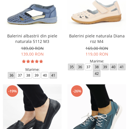
Balerini albastrii din piele
Balerini piele naturala Diana
naturala 5112 M3
roz M4
189,00 RON
169,00 RON
139,00 RON
119,00 RON
Marime:
35
36
37
38
39
40
41
Marime:
42
36
37
38
39
40
41
-19%
-26%