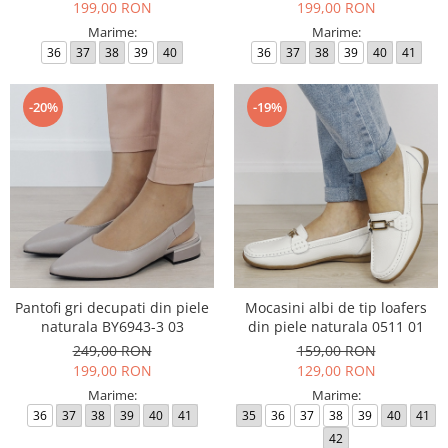
199,00 RON
199,00 RON
Marime:
Marime:
36
37
38
39
40
36
37
38
39
40
41
-20%
-19%
Pantofi gri decupati din piele
Mocasini albi de tip loafers
naturala BY6943-3 03
din piele naturala 0511 01
249,00 RON
159,00 RON
199,00 RON
129,00 RON
Marime:
Marime:
36
37
38
39
40
41
35
36
37
38
39
40
41
42