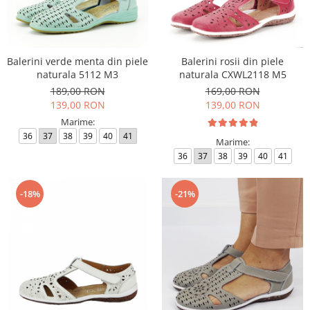
Balerini verde menta din piele
Balerini rosii din piele
naturala 5112 M3
naturala CXWL2118 M5
189,00 RON
169,00 RON
139,00 RON
139,00 RON
Marime:
36
37
38
39
40
41
Marime:
36
37
38
39
40
41
-18%
-21%