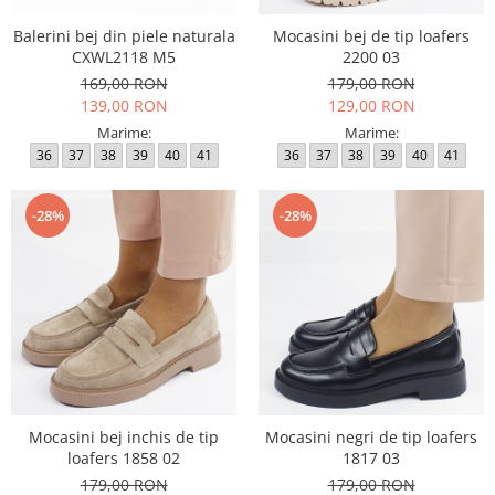
Balerini bej din piele naturala
Mocasini bej de tip loafers
CXWL2118 M5
2200 03
169,00 RON
179,00 RON
139,00 RON
129,00 RON
Marime:
Marime:
36
37
38
39
40
41
36
37
38
39
40
41
-28%
-28%
Mocasini bej inchis de tip
Mocasini negri de tip loafers
loafers 1858 02
1817 03
179,00 RON
179,00 RON