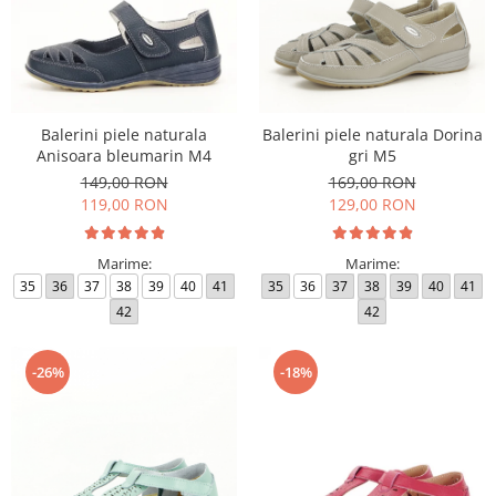
Balerini piele naturala
Balerini piele naturala Dorina
Anisoara bleumarin M4
gri M5
149,00 RON
169,00 RON
119,00 RON
129,00 RON
Marime:
Marime:
35
36
37
38
39
40
41
35
36
37
38
39
40
41
42
42
-26%
-18%