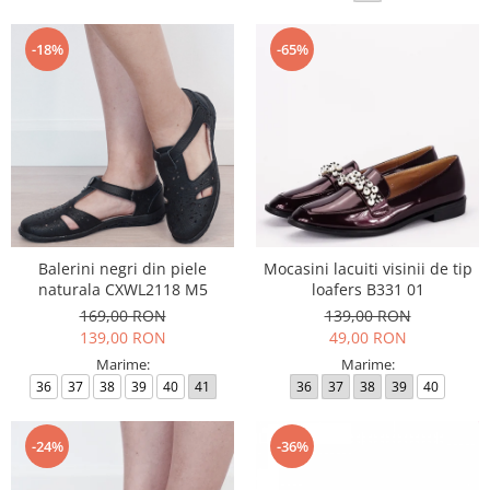
-18%
-65%
Balerini negri din piele
Mocasini lacuiti visinii de tip
naturala CXWL2118 M5
loafers B331 01
169,00 RON
139,00 RON
139,00 RON
49,00 RON
Marime:
Marime:
36
37
38
39
40
41
36
37
38
39
40
-24%
-36%