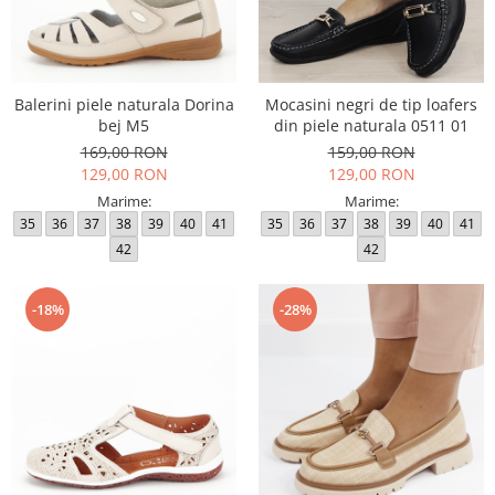
Balerini piele naturala Dorina
Mocasini negri de tip loafers
bej M5
din piele naturala 0511 01
169,00 RON
159,00 RON
129,00 RON
129,00 RON
Marime:
Marime:
35
36
37
38
39
40
41
35
36
37
38
39
40
41
42
42
-18%
-28%