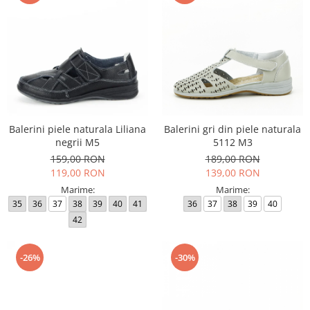
Balerini piele naturala Liliana
Balerini gri din piele naturala
negrii M5
5112 M3
159,00 RON
189,00 RON
119,00 RON
139,00 RON
Marime:
Marime:
35
36
37
38
39
40
41
36
37
38
39
40
42
-26%
-30%