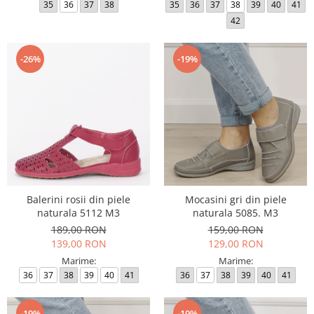
35
36
37
38
35
36
37
38
39
40
41
42
-26%
-19%
Balerini rosii din piele
Mocasini gri din piele
naturala 5112 M3
naturala 5085. M3
189,00 RON
159,00 RON
139,00 RON
129,00 RON
Marime:
Marime:
36
37
38
39
40
41
36
37
38
39
40
41
-19%
-19%