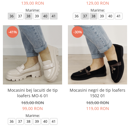
139,00 RON
129,00 RON
Marime:
Marime:
36
37
38
39
40
41
36
37
38
39
40
41
-41%
-30%
Mocasini bej lacuiti de tip
Mocasini negri de tip loafers
loafers MO-6 01
1502 01
169,00 RON
169,00 RON
99,00 RON
119,00 RON
Marime:
36
37
38
39
40
41