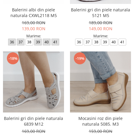
Balerini albi din piele
Balerini gri din piele naturala
naturala CXWL2118 M5
5121 M5
169,00 RON
189,00 RON
139,00 RON
149,00 RON
Marime:
Marime:
36
37
38
39
40
41
36
37
38
39
40
41
-18%
-19%
Balerini gri din piele naturala
Mocasini roz din piele
6839 M12
naturala 5085. M3
169,00 RON
159,00 RON