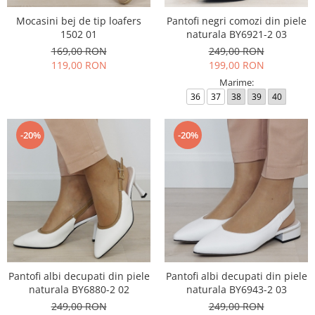
Mocasini bej de tip loafers
Pantofi negri comozi din piele
1502 01
naturala BY6921-2 03
169,00 RON
249,00 RON
119,00 RON
199,00 RON
Marime:
36
37
38
39
40
-20%
-20%
Pantofi albi decupati din piele
Pantofi albi decupati din piele
naturala BY6880-2 02
naturala BY6943-2 03
249,00 RON
249,00 RON