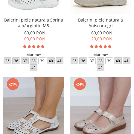
Incaltamine primavara-vara piele
Imbracaminte
Camasi si topuri
Balerini piele naturala Sorina
Balerini piele naturala
alb/argintiu M5
Anisoara gri
Blugi si pantaloni
169,00 RON
169,00 RON
Fuste
109,00 RON
129,00 RON
Pulovere si cardigane
Rochii
Marime:
Marime:
Salopete
35
36
37
38
39
40
41
35
36
37
38
39
40
41
Incaltaminte toamna-iarna piele
42
42
-21%
-24%