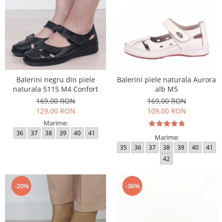
Balerini negru din piele
Balerini piele naturala Aurora
naturala 5115 M4 Confort
alb M5
169,00 RON
169,00 RON
129,00 RON
109,00 RON
Marime:
36
37
38
39
40
41
Marime:
35
36
37
38
39
40
41
42
-20%
-36%