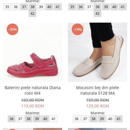
Marime:
Marime:
35
36
37
38
39
40
41
35
36
37
38
39
40
41
42
42
-30%
-19%
Balerini piele naturala Diana
Mocasini bej din piele
rosii M4
naturala 5128 M4
169,00 RON
159,00 RON
119,00 RON
129,00 RON
Marime:
Marime:
36
37
38
39
40
41
36
37
38
39
40
41