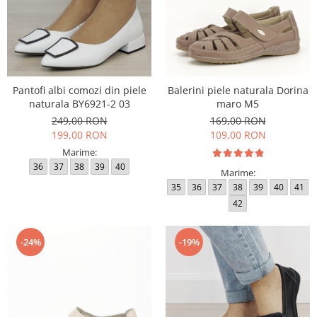
Pantofi albi comozi din piele
Balerini piele naturala Dorina
naturala BY6921-2 03
maro M5
249,00 RON
169,00 RON
199,00 RON
109,00 RON
Marime:
36
37
38
39
40
Marime:
35
36
37
38
39
40
41
42
-24%
-19%