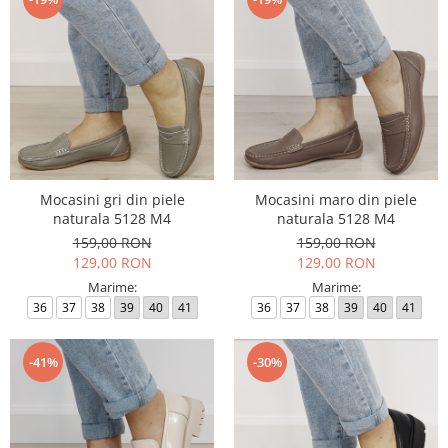
Mocasini gri din piele
Mocasini maro din piele
naturala 5128 M4
naturala 5128 M4
159,00 RON
159,00 RON
129,00 RON
129,00 RON
Marime:
Marime:
36
37
38
39
40
41
36
37
38
39
40
41
-41%
-30%