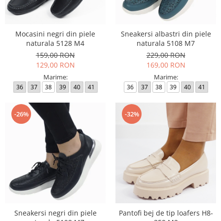
Mocasini negri din piele
Sneakersi albastri din piele
naturala 5128 M4
naturala 5108 M7
159,00 RON
229,00 RON
129,00 RON
169,00 RON
Marime:
Marime:
36
37
38
39
40
41
36
37
38
39
40
41
-26%
-32%
Sneakersi negri din piele
Pantofi bej de tip loafers H8-