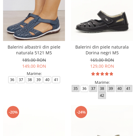
Balerini albastrii din piele
Balerini din piele naturala
naturala 5121 M5
Dorina negri M5
189,00 RON
169,00 RON
149,00 RON
129,00 RON
Marime:
36
37
38
39
40
41
Marime:
35
36
37
38
39
40
41
42
-20%
-24%