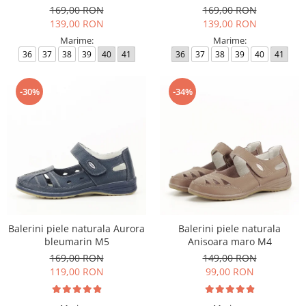
169,00 RON
169,00 RON
139,00 RON
139,00 RON
Marime:
Marime:
36
37
38
39
40
41
36
37
38
39
40
41
-30%
-34%
Balerini piele naturala Aurora
Balerini piele naturala
bleumarin M5
Anisoara maro M4
169,00 RON
149,00 RON
119,00 RON
99,00 RON