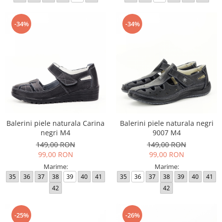
-34%
-34%
Balerini piele naturala Carina
Balerini piele naturala negri
negri M4
9007 M4
149,00 RON
149,00 RON
99,00 RON
99,00 RON
Marime:
Marime:
35
36
37
38
39
40
41
35
36
37
38
39
40
41
42
42
-25%
-26%