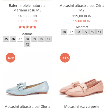
Balerini piele naturala
Mocasini albastru pal Crina
Mariana rosu M5
M2
149,00 RON
119,00 RON
109,00 RON
59,00 RON
Marime:
36
37
38
39
40
41
Marime:
35
36
37
38
39
40
41
42
-62%
-54%
Mocasini albastru pal Gloria
Mocasini roz cu perle