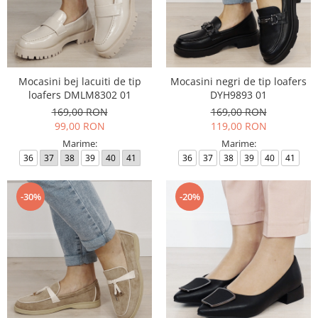
Mocasini bej lacuiti de tip
Mocasini negri de tip loafers
loafers DMLM8302 01
DYH9893 01
169,00 RON
169,00 RON
99,00 RON
119,00 RON
Marime:
Marime:
36
37
38
39
40
41
36
37
38
39
40
41
-30%
-20%