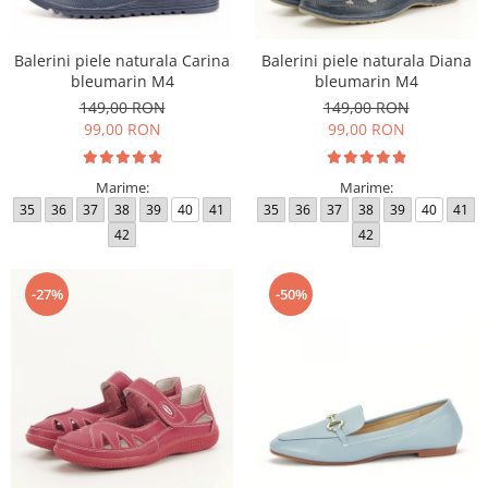
Balerini piele naturala Carina
Balerini piele naturala Diana
bleumarin M4
bleumarin M4
149,00 RON
149,00 RON
99,00 RON
99,00 RON
Marime:
Marime:
35
36
37
38
39
40
41
35
36
37
38
39
40
41
42
42
-27%
-50%