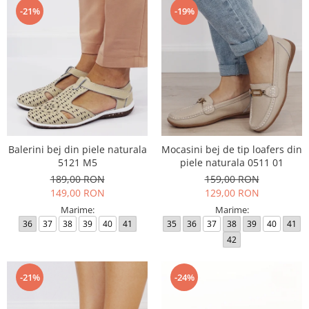
-21%
-19%
Balerini bej din piele naturala
Mocasini bej de tip loafers din
5121 M5
piele naturala 0511 01
189,00 RON
159,00 RON
149,00 RON
129,00 RON
Marime:
Marime:
36
37
38
39
40
41
35
36
37
38
39
40
41
42
-21%
-24%