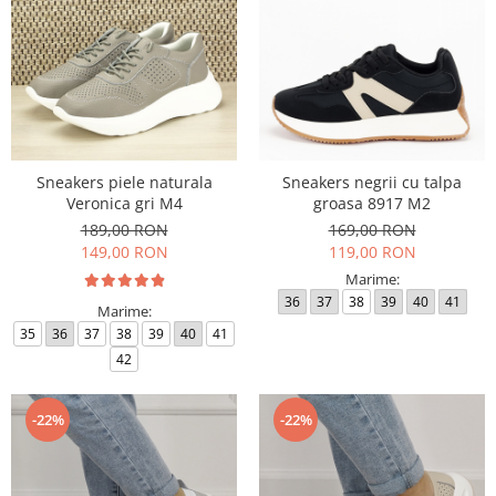
Sneakers piele naturala
Sneakers negrii cu talpa
Veronica gri M4
groasa 8917 M2
189,00 RON
169,00 RON
149,00 RON
119,00 RON
Marime:
36
37
38
39
40
41
Marime:
35
36
37
38
39
40
41
42
-22%
-22%