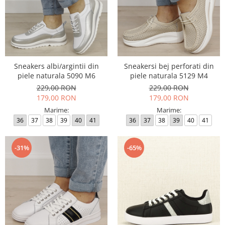
Sneakers albi/argintii din
Sneakersi bej perforati din
piele naturala 5090 M6
piele naturala 5129 M4
229,00 RON
229,00 RON
179,00 RON
179,00 RON
Marime:
Marime:
36
37
38
39
40
41
36
37
38
39
40
41
-31%
-65%