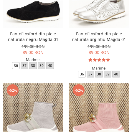
Pantofi oxford din piele
Pantofi oxford din piele
naturala negru Magda 01
naturala argintiu Magda 01
199,00 RON
199,00 RON
89,00 RON
89,00 RON
Marime:
36
37
38
39
40
Marime:
36
37
38
39
40
-62%
-62%