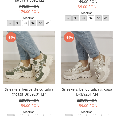
naturala 5092 M2
149,00 RON
249,00 RON
89,00 RON
179,00 RON
Marime:
Marime:
36
37
38
39
40
41
36
37
38
39
40
41
-39%
-39%
Sneakers bej/verde cu talpa
Sneakers bej cu talpa groasa
groasa DKB9201 M4
DKB9201 M4
229,00 RON
229,00 RON
139,00 RON
139,00 RON
Marime:
Marime: