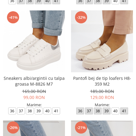
36
37
38
39
40
41
36
37
38
39
40
41
-41%
-32%
Sneakers albi/argintii cu talpa
Pantofi bej de tip loafers H8-
groasa M-8826 M7
359 M2
169,00 RON
189,00 RON
99,00 RON
129,00 RON
Marime:
Marime:
36
37
38
39
40
41
36
37
38
39
40
41
-26%
-21%