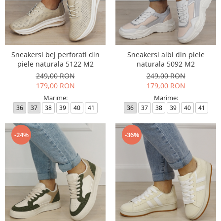
Sneakersi bej perforati din
Sneakersi albi din piele
piele naturala 5122 M2
naturala 5092 M2
249,00 RON
249,00 RON
179,00 RON
179,00 RON
Marime:
Marime:
36
37
38
39
40
41
36
37
38
39
40
41
-24%
-36%