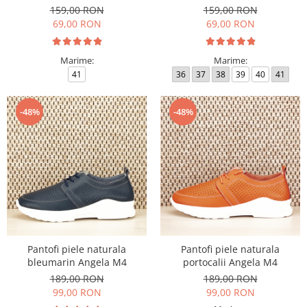
159,00 RON
159,00 RON
69,00 RON
69,00 RON
Marime:
Marime:
41
36
37
38
39
40
41
-48%
-48%
Pantofi piele naturala
Pantofi piele naturala
bleumarin Angela M4
portocalii Angela M4
189,00 RON
189,00 RON
99,00 RON
99,00 RON