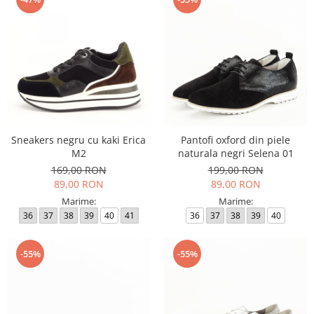
Sneakers negru cu kaki Erica
Pantofi oxford din piele
M2
naturala negri Selena 01
169,00 RON
199,00 RON
89,00 RON
89,00 RON
Marime:
Marime:
36
37
38
39
40
41
36
37
38
39
40
-55%
-55%