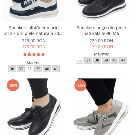
Sneakers albi/bleumarin
Sneakers negri din piele
inchis din piele naturala 5090
naturala 5090 M6
M6
229,00 RON
229,00 RON
179,00 RON
179,00 RON
Marime:
36
37
38
39
40
41
Marime:
36
37
38
39
40
41
-26%
-26%