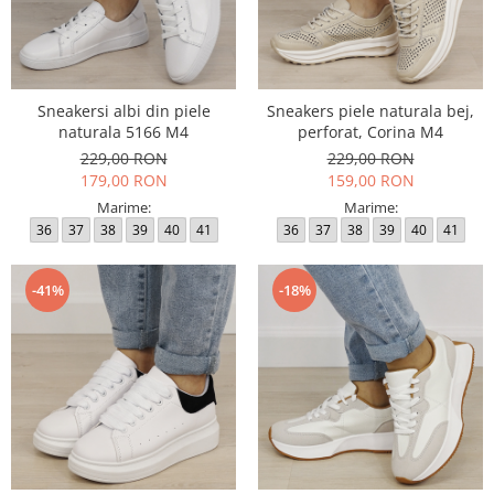
Sneakersi albi din piele
Sneakers piele naturala bej,
naturala 5166 M4
perforat, Corina M4
229,00 RON
229,00 RON
179,00 RON
159,00 RON
Marime:
Marime:
36
37
38
39
40
41
36
37
38
39
40
41
-41%
-18%