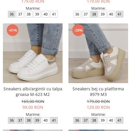
179,00 RON
179,00 RON
Marime:
Marime:
36
37
38
39
40
41
36
37
38
39
40
41
-41%
-28%
Sneakers albi/argintii cu talpa
Sneakers bej cu platforma
groasa M-623 M2
8979 M3
169,00 RON
179,00 RON
99,00 RON
129,00 RON
Marime:
Marime:
36
37
38
39
40
41
36
37
38
39
40
41