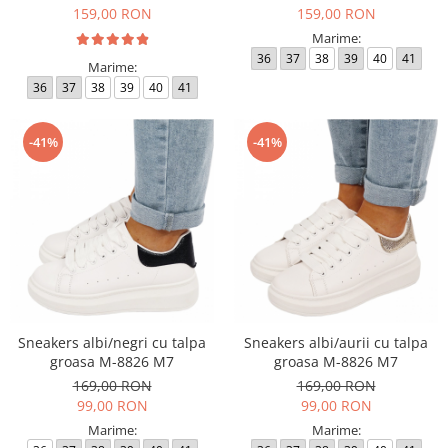
159,00 RON
159,00 RON
Marime:
36
37
38
39
40
41
Marime:
36
37
38
39
40
41
-41%
-41%
Sneakers albi/negri cu talpa
Sneakers albi/aurii cu talpa
groasa M-8826 M7
groasa M-8826 M7
169,00 RON
169,00 RON
99,00 RON
99,00 RON
Marime:
Marime: