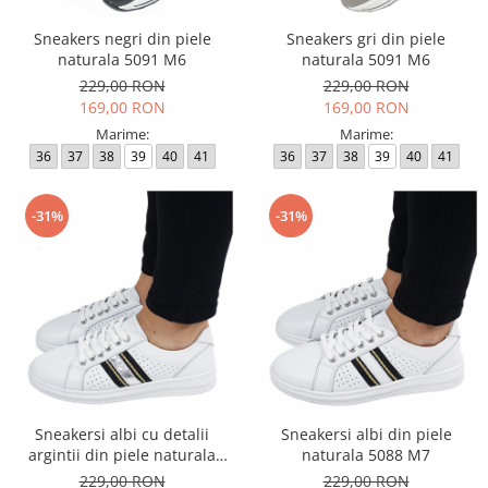
Sneakers negri din piele
Sneakers gri din piele
naturala 5091 M6
naturala 5091 M6
229,00 RON
229,00 RON
169,00 RON
169,00 RON
Marime:
Marime:
36
37
38
39
40
41
36
37
38
39
40
41
-31%
-31%
Sneakersi albi cu detalii
Sneakersi albi din piele
argintii din piele naturala
naturala 5088 M7
5088 M7
229,00 RON
229,00 RON