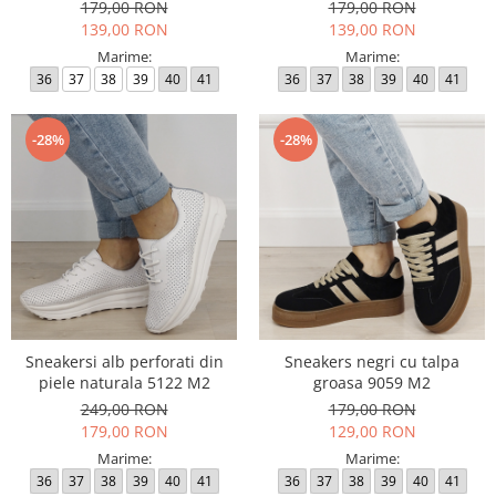
179,00 RON
179,00 RON
139,00 RON
139,00 RON
Marime:
Marime:
36
37
38
39
40
41
36
37
38
39
40
41
-28%
-28%
Sneakersi alb perforati din
Sneakers negri cu talpa
piele naturala 5122 M2
groasa 9059 M2
249,00 RON
179,00 RON
179,00 RON
129,00 RON
Marime:
Marime:
36
37
38
39
40
41
36
37
38
39
40
41