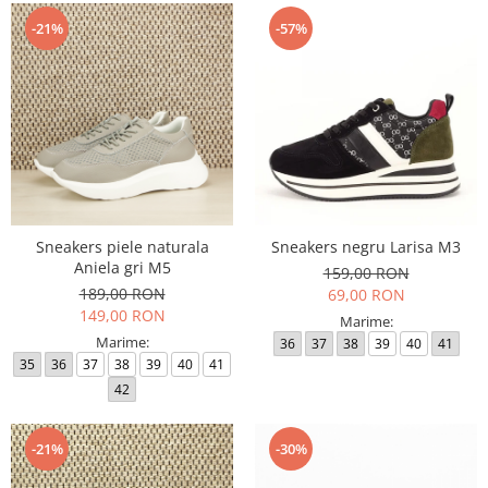
-21%
-57%
Sneakers piele naturala
Sneakers negru Larisa M3
Aniela gri M5
159,00 RON
189,00 RON
69,00 RON
149,00 RON
Marime:
Marime:
36
37
38
39
40
41
35
36
37
38
39
40
41
42
-21%
-30%