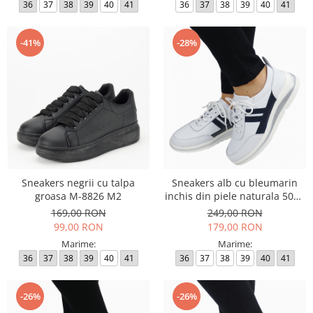
36
37
38
39
40
41
36
37
38
39
40
41
-41%
-28%
Sneakers negrii cu talpa
Sneakers alb cu bleumarin
groasa M-8826 M2
inchis din piele naturala 5089
M2
169,00 RON
249,00 RON
99,00 RON
179,00 RON
Marime:
Marime:
36
37
38
39
40
41
36
37
38
39
40
41
-26%
-26%