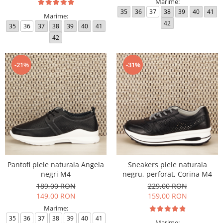
Marime:
35
36
37
38
39
40
41
Marime:
42
35
36
37
38
39
40
41
42
-21%
-31%
Pantofi piele naturala Angela
Sneakers piele naturala
negri M4
negru, perforat, Corina M4
189,00 RON
229,00 RON
149,00 RON
159,00 RON
Marime:
35
36
37
38
39
40
41
Marime: