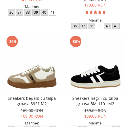
179,00 RON
Marime:
36
37
38
39
40
41
Marime:
36
37
38
39
40
41
-36%
-36%
Sneakers bej/alb cu talpa
Sneakers negrii cu talpa
groasa 8921 M2
groasa BM-1101 M2
169,00 RON
169,00 RON
109,00 RON
109,00 RON
Marime:
Marime: