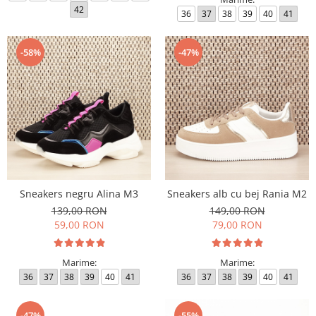
42
36
37
38
39
40
41
-58%
-47%
Sneakers negru Alina M3
Sneakers alb cu bej Rania M2
139,00 RON
149,00 RON
59,00 RON
79,00 RON
Marime:
Marime:
36
37
38
39
40
41
36
37
38
39
40
41
-47%
-55%