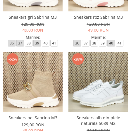
Sneakers gri Sabrina M3
Sneakers roz Sabrina M3
129,00 RON
129,00 RON
49,00 RON
49,00 RON
Marime:
Marime:
36
37
38
39
40
41
36
37
38
39
40
41
-62%
-28%
Sneakers bej Sabrina M3
Sneakers alb din piele
naturala 5089 M2
129,00 RON
249,00 RON
49,00 RON