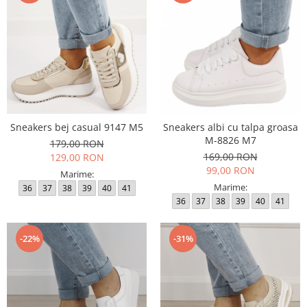
Sneakers bej casual 9147 M5
Sneakers albi cu talpa groasa
M-8826 M7
179,00 RON
169,00 RON
129,00 RON
99,00 RON
Marime:
Marime:
36
37
38
39
40
41
36
37
38
39
40
41
-22%
-31%