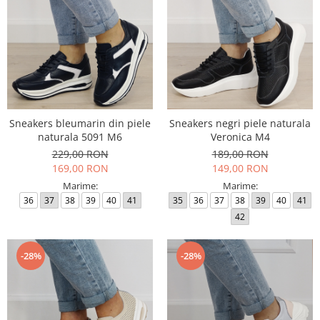
Sneakers bleumarin din piele
Sneakers negri piele naturala
naturala 5091 M6
Veronica M4
229,00 RON
189,00 RON
169,00 RON
149,00 RON
Marime:
Marime:
36
37
38
39
40
41
35
36
37
38
39
40
41
42
-28%
-28%