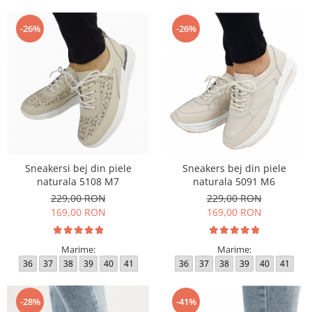
-26%
-26%
Sneakersi bej din piele
Sneakers bej din piele
naturala 5108 M7
naturala 5091 M6
229,00 RON
229,00 RON
169,00 RON
169,00 RON
Marime:
Marime:
36
37
38
39
40
41
36
37
38
39
40
41
-28%
-41%