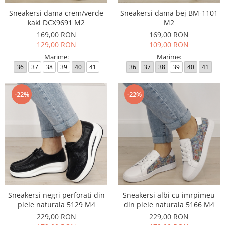
Sneakersi dama crem/verde
Sneakersi dama bej BM-1101
kaki DCX9691 M2
M2
169,00 RON
169,00 RON
129,00 RON
109,00 RON
Marime:
Marime:
36
37
38
39
40
41
36
37
38
39
40
41
-22%
-22%
Sneakersi negri perforati din
Sneakersi albi cu imrpimeu
piele naturala 5129 M4
din piele naturala 5166 M4
229,00 RON
229,00 RON