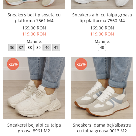
Sneakers bej tip soseta cu
Sneakers albi cu talpa groasa
platforma 7561 M4
tip platforma 7560 M4
169,00 RON
169,00 RON
119,00 RON
119,00 RON
Marime:
Marime:
36
37
38
39
40
41
40
-22%
-22%
Sneakersi bej albi cu talpa
Sneakersi dama bej/albastru
groasa 8961 M2
cu talpa groasa 9013 M2