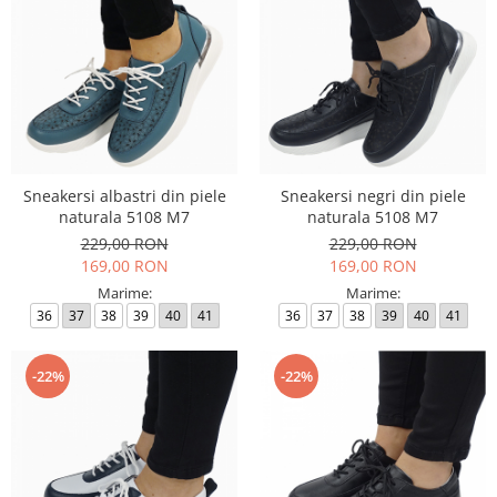
Sneakersi albastri din piele
Sneakersi negri din piele
naturala 5108 M7
naturala 5108 M7
229,00 RON
229,00 RON
169,00 RON
169,00 RON
Marime:
Marime:
36
37
38
39
40
41
36
37
38
39
40
41
-22%
-22%