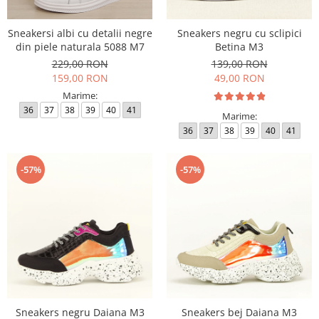
Sneakersi albi cu detalii negre
Sneakers negru cu sclipici
din piele naturala 5088 M7
Betina M3
229,00 RON
139,00 RON
159,00 RON
49,00 RON
Marime:
36
37
38
39
40
41
Marime:
36
37
38
39
40
41
-57%
-57%
Sneakers negru Daiana M3
Sneakers bej Daiana M3