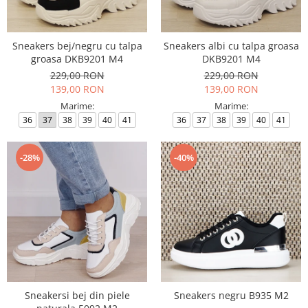
Incaltamine primavara-vara piele
Imbracaminte
Camasi si topuri
Sneakers bej/negru cu talpa
Sneakers albi cu talpa groasa
groasa DKB9201 M4
DKB9201 M4
Blugi si pantaloni
229,00 RON
229,00 RON
Fuste
139,00 RON
139,00 RON
Pulovere si cardigane
Marime:
Marime:
Rochii
36
37
38
39
40
41
36
37
38
39
40
41
Salopete
Incaltaminte toamna-iarna piele
-28%
-40%
Sneakersi bej din piele
Sneakers negru B935 M2