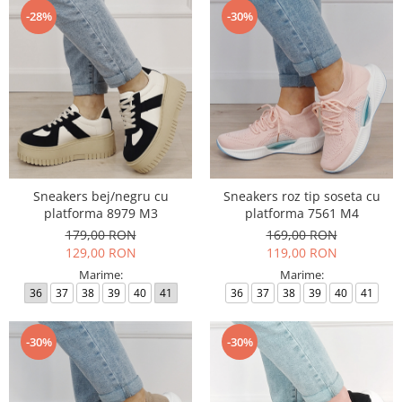
-28%
-30%
Sneakers bej/negru cu
Sneakers roz tip soseta cu
platforma 8979 M3
platforma 7561 M4
179,00 RON
169,00 RON
129,00 RON
119,00 RON
Marime:
Marime:
36
37
38
39
40
41
36
37
38
39
40
41
-30%
-30%