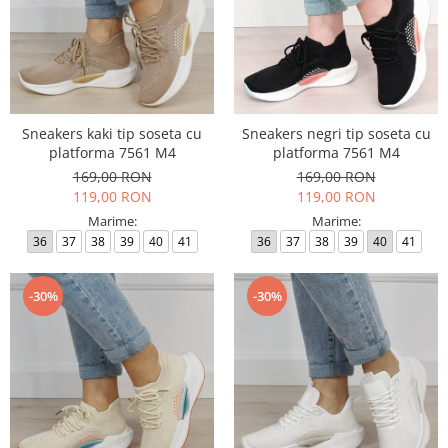
Sneakers kaki tip soseta cu
Sneakers negri tip soseta cu
platforma 7561 M4
platforma 7561 M4
169,00 RON
169,00 RON
119,00 RON
119,00 RON
Marime:
Marime:
36
37
38
39
40
41
36
37
38
39
40
41
-30%
-30%