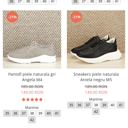
36
37
38
39
40
41
36
37
38
39
40
41
-21%
-21%
Pantofi piele naturala gri
Sneakers piele naturala
Angela M4
Aniela negru M5
189,00 RON
189,00 RON
149,00 RON
149,00 RON
Marime:
35
36
37
38
39
40
41
Marime:
42
35
36
37
38
39
40
41
42