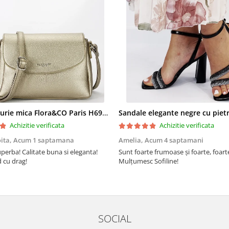
Geanta aurie mica Flora&CO Paris H6930 16
Achizitie verificata
Achizitie verificata
oita,
Acum 1 saptamana
Amelia,
Acum 4 saptamani
perba! Calitate buna si eleganta!
Sunt foarte frumoase şi foarte, foar
cu drag!
Mulţumesc Sofiline!
SOCIAL