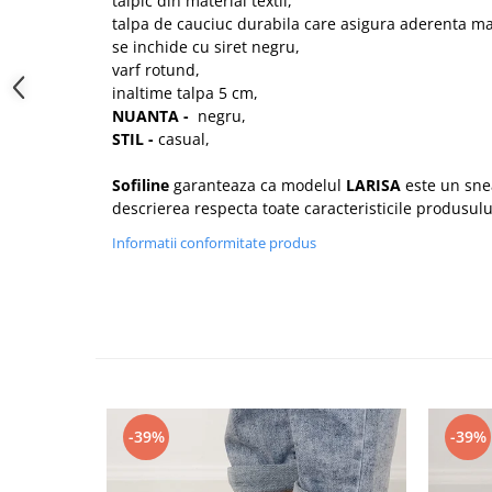
talpic din material textil,
talpa de cauciuc durabila care asigura aderenta ma
se inchide cu siret negru,
varf rotund,
inaltime talpa 5 cm,
NUANTA -
negru,
STIL -
casual,
Sofiline
garanteaza ca modelul
LARISA
este un snea
descrierea respecta toate caracteristicile produsulu
Informatii conformitate produs
-39%
-39%