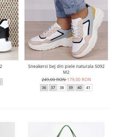
2
Sneakersi bej din piele naturala 5092
Pantofi 
M2
N
18
249,00 RON
179,00 RON
1
36
37
38
39
40
41
35
36