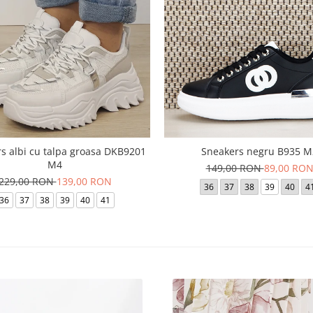
s albi cu talpa groasa DKB9201
Sneakers negru B935 M
M4
149,00 RON
89,00 RO
229,00 RON
139,00 RON
36
37
38
39
40
4
36
37
38
39
40
41