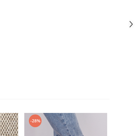
-28%
-21%