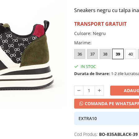
Sneakers negru cu talpa ina
TRANSPORT GRATUIT
Culoare
:
Negru
Marime
:
36
37
38
39
40
IN STOC
Durata de livrare:
1-2 zile lucrato
ADAUG
COMANDA PE WHATSAP
EXTRA10
Cod Produs:
BO-835ABLACK-39