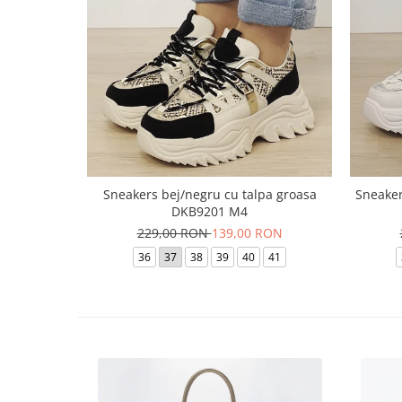
Sneakers bej/negru cu talpa groasa
Sneaker
DKB9201 M4
229,00 RON
139,00 RON
36
37
38
39
40
41