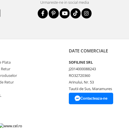
Urmareste-ne in social media
DATE COMERCIALE
 Plata
SOFILINE SRL
e Retur
J2014000088243
Produselor
RO32720360
de Retur
Arinului, Nr. 53
Tautii de Sus, Maramures
L
Contacteaza-ne