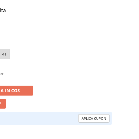
lta
41
are
A IN COS
P
APLICA CUPON