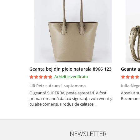
Geanta bej din piele naturala 8966 123
Achizitie verificata
Lili Petre,
Acum 1 saptamana
Iulia Neg
O geantă SUPERBĂ, peste așteptări. A fost
Absolut su
prima comandă dar cu siguranța voi reveni și
Recomand 
cu alte comenzi. Produs de calitate,
promtitudine în expedierea comenzii
(comanda a sosit a doua zi). RECOMAND
SOFILINE!!!
NEWSLETTER