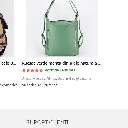
Sandale elegante negre cu pietricele BZF8778 M12
Rucsac verde menta din piele naturala 2 in 1 Lucia 121
Achizitie verificata
Alina Meraru Alina,
Acum 4 saptamani
Irina Mihae
te comode!
Superba. Mulțumesc
Tocmai ce am
foarte rpd n
azi am primi
mtumesc !
SUPORT CLIENTI