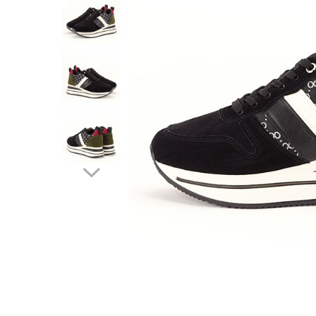
Incaltamine primavara-vara piele
Imbracaminte
Camasi si topuri
Blugi si pantaloni
Fuste
Pulovere si cardigane
Rochii
Salopete
Incaltaminte toamna-iarna piele
Distribuie
pe
Facebook