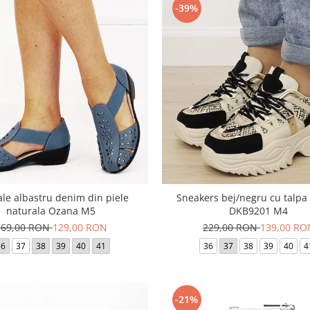
-39%
le albastru denim din piele
Sneakers bej/negru cu talpa
naturala Ozana M5
DKB9201 M4
169,00 RON
129,00 RON
229,00 RON
139,00 RO
36
37
38
39
40
41
36
37
38
39
40
4
-21%