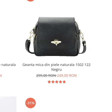
e naturala
Geanta mica din piele naturala 1502 122
Negru
N
299,00 RON
249,00 RON
-31%