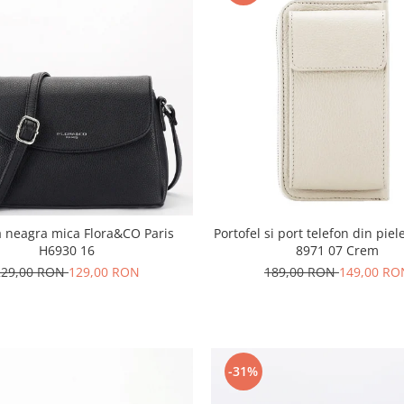
 neagra mica Flora&CO Paris
Portofel si port telefon din piel
H6930 16
8971 07 Crem
229,00 RON
129,00 RON
189,00 RON
149,00 RO
-31%