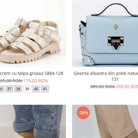
crem cu talpa groasa 5884 128
Geanta albastra din piele natu
131
159,00 RON
119,00 RON
389,00 RON
269,00 RO
36
37
38
39
40
41
-28%