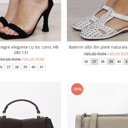
negre elegante cu toc conic H8-
Balerini albi din piele natural
280 131
189,00 RON
149,00 RO
159,00 RON
109,00 RON
36
37
38
39
40
4
36
37
38
39
40
41
-39%