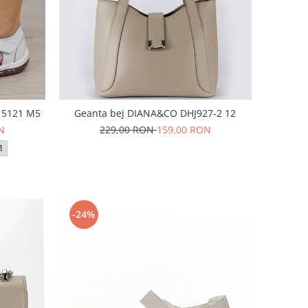
a 5121 M5
Geanta bej DIANA&CO DHJ927-2 12
N
229,00 RON
159,00 RON
1
-24%