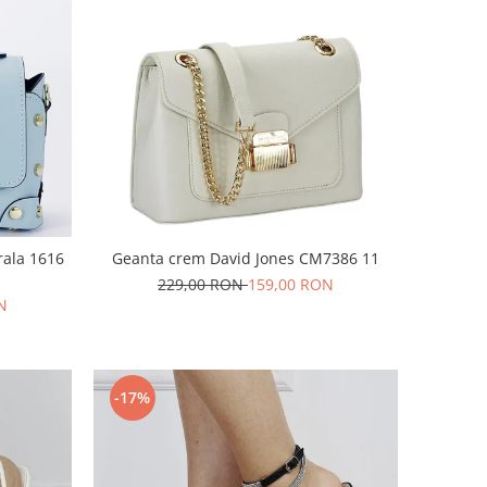
rala 1616
Geanta crem David Jones CM7386 11
229,00 RON
159,00 RON
N
-17%