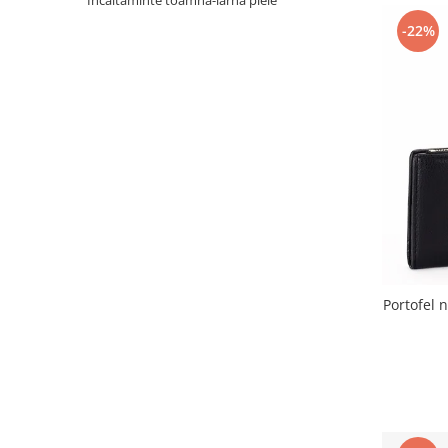
Incaltaminte toamna-iarna piele
Incaltamine primavara-vara piele
-22%
Imbracaminte
Camasi si topuri
Blugi si pantaloni
Fuste
Pulovere si cardigane
Rochii
Salopete
Incaltaminte toamna-iarna piele
Portofel 