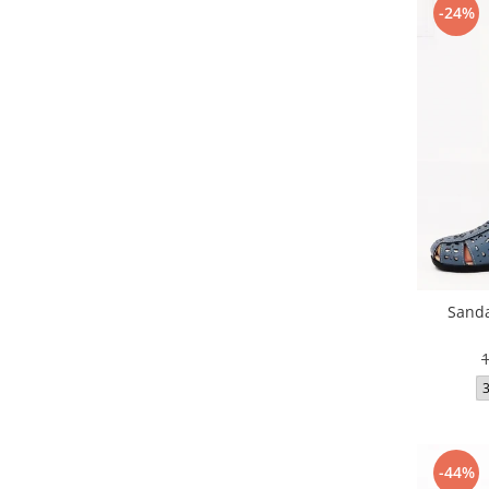
-24%
Sanda
-44%