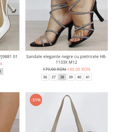
BYJ9881 01
Sandale elegante negre cu pietricele H8-
1133X M12
N
179,00 RON
149,00 RON
1
36
37
38
39
40
41
-31%