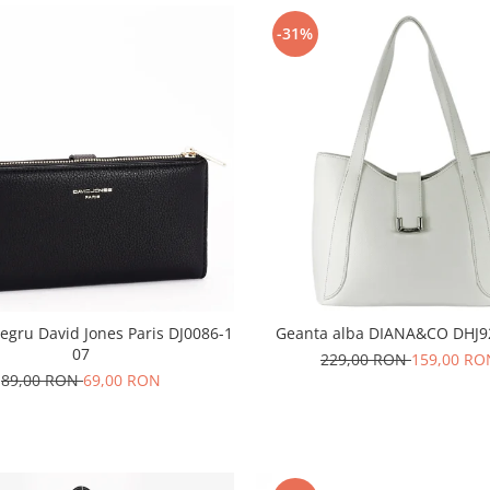
-31%
negru David Jones Paris DJ0086-1
Geanta alba DIANA&CO DHJ9
07
229,00 RON
159,00 RO
89,00 RON
69,00 RON