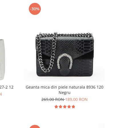
-30%
27-2 12
Geanta mica din piele naturala 8936 120
Negru
N
269,00 RON
189,00 RON