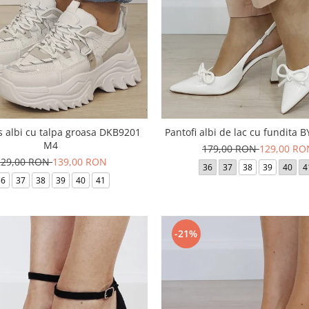
 albi cu talpa groasa DKB9201
Pantofi albi de lac cu fundita 
M4
179,00 RON
129,00 RO
229,00 RON
139,00 RON
36
37
38
39
40
4
36
37
38
39
40
41
-21%