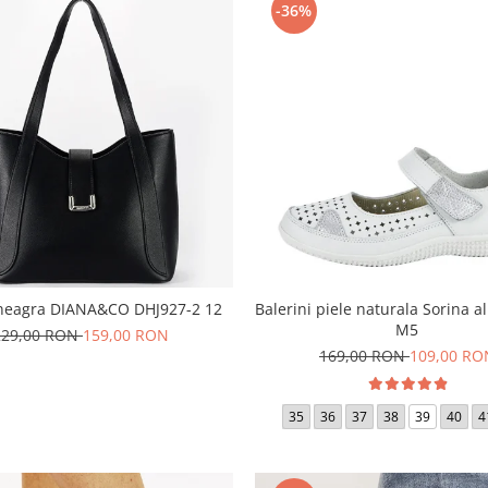
-36%
neagra DIANA&CO DHJ927-2 12
Balerini piele naturala Sorina a
M5
229,00 RON
159,00 RON
169,00 RON
109,00 RO
35
36
37
38
39
40
4