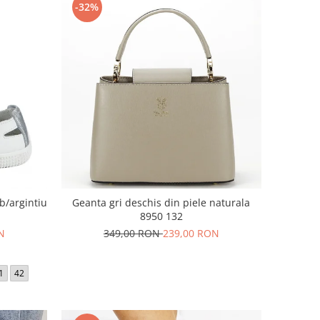
-32%
lb/argintiu
Geanta gri deschis din piele naturala
8950 132
N
349,00 RON
239,00 RON
1
42