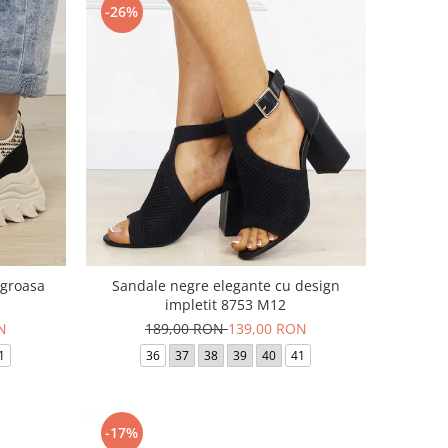
-26%
 groasa
Sandale negre elegante cu design
impletit 8753 M12
N
189,00 RON
139,00 RON
1
36
37
38
39
40
41
-17%