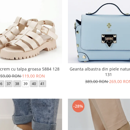
crem cu talpa groasa 5884 128
Geanta albastra din piele natu
131
159,00 RON
119,00 RON
389,00 RON
269,00 RO
36
37
38
39
40
41
-28%