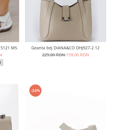
a 5121 M5
Geanta bej DIANA&CO DHJ927-2 12
N
229,00 RON
159,00 RON
1
-24%