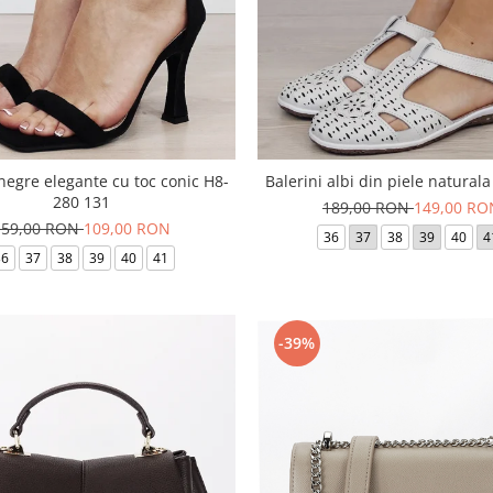
negre elegante cu toc conic H8-
Balerini albi din piele natural
280 131
189,00 RON
149,00 RO
159,00 RON
109,00 RON
36
37
38
39
40
4
36
37
38
39
40
41
-39%