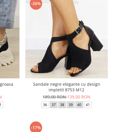
-26%
 groasa
Sandale negre elegante cu design
impletit 8753 M12
N
189,00 RON
139,00 RON
1
36
37
38
39
40
41
-17%