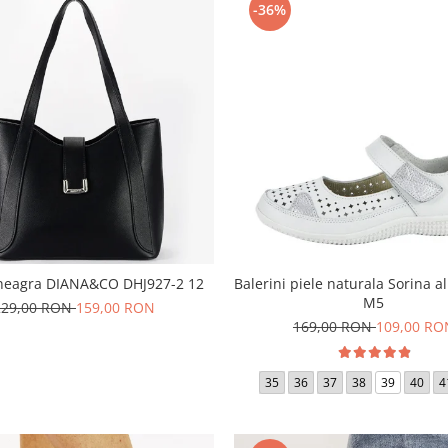
-36%
neagra DIANA&CO DHJ927-2 12
Balerini piele naturala Sorina a
M5
229,00 RON
159,00 RON
169,00 RON
109,00 RO
35
36
37
38
39
40
4