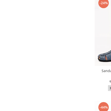
-24%
Sanda
-44%