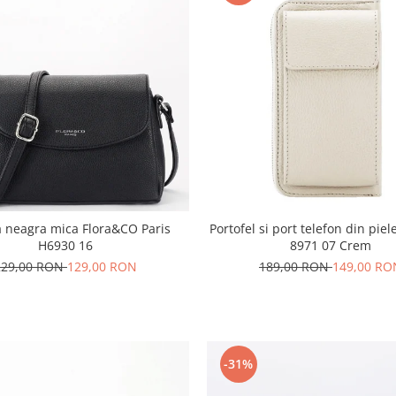
 neagra mica Flora&CO Paris
Portofel si port telefon din piel
H6930 16
8971 07 Crem
229,00 RON
129,00 RON
189,00 RON
149,00 RO
-31%