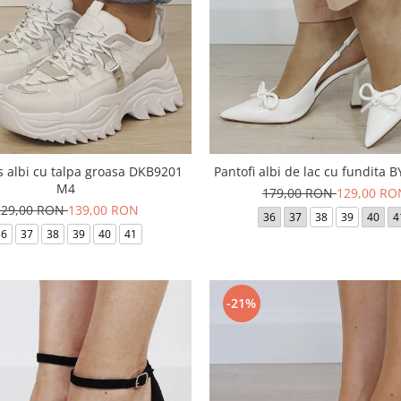
 albi cu talpa groasa DKB9201
Pantofi albi de lac cu fundita 
M4
179,00 RON
129,00 RO
229,00 RON
139,00 RON
36
37
38
39
40
4
36
37
38
39
40
41
-21%