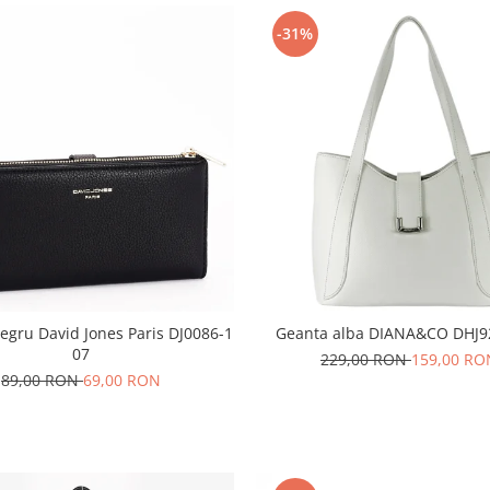
-31%
negru David Jones Paris DJ0086-1
Geanta alba DIANA&CO DHJ9
07
229,00 RON
159,00 RO
89,00 RON
69,00 RON