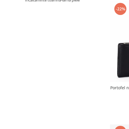
Incaltaminte toamna-iarna piele
Incaltamine primavara-vara piele
-22%
Imbracaminte
Camasi si topuri
Blugi si pantaloni
Fuste
Pulovere si cardigane
Rochii
Salopete
Incaltaminte toamna-iarna piele
Portofel 