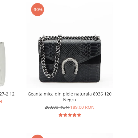
-30%
27-2 12
Geanta mica din piele naturala 8936 120
Negru
N
269,00 RON
189,00 RON