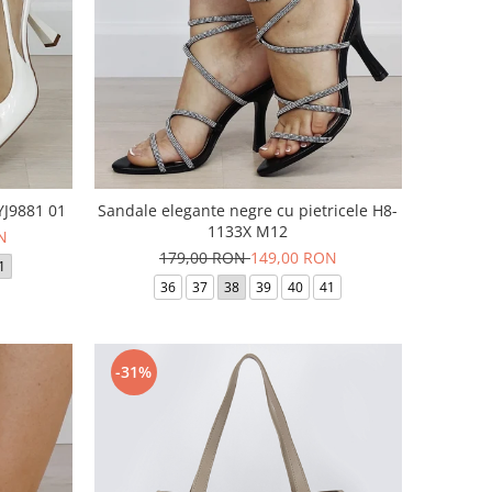
BYJ9881 01
Sandale elegante negre cu pietricele H8-
1133X M12
N
179,00 RON
149,00 RON
1
36
37
38
39
40
41
-31%