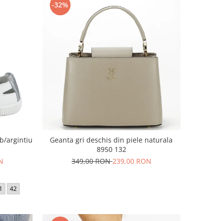
-32%
lb/argintiu
Geanta gri deschis din piele naturala
8950 132
N
349,00 RON
239,00 RON
1
42