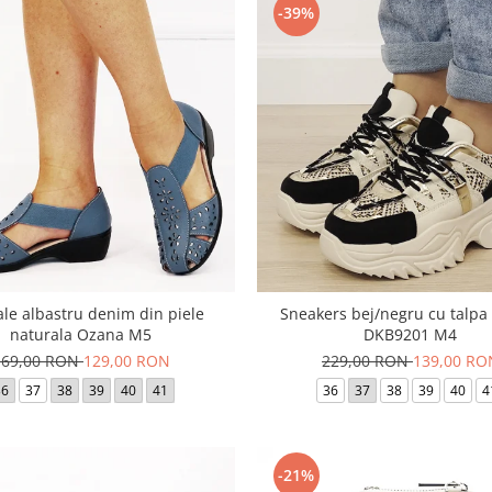
-39%
le albastru denim din piele
Sneakers bej/negru cu talpa
naturala Ozana M5
DKB9201 M4
169,00 RON
129,00 RON
229,00 RON
139,00 RO
36
37
38
39
40
41
36
37
38
39
40
4
-21%