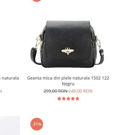
e naturala
Geanta mica din piele naturala 1502 122
Negru
N
299,00 RON
249,00 RON
-31%