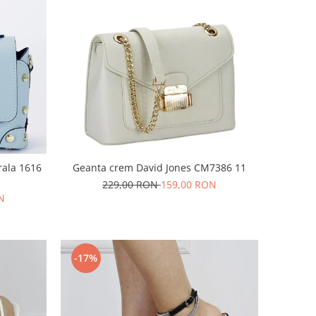
rala 1616
Geanta crem David Jones CM7386 11
229,00 RON
159,00 RON
N
-17%