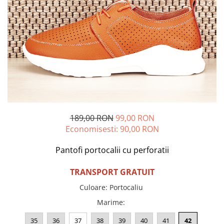
Incaltamine primavara-vara piele
Imbracaminte
Camasi si topuri
Blugi si pantaloni
Fuste
Pulovere si cardigane
Rochii
Salopete
Incaltaminte toamna-iarna piele
189,00 RON
99,00 RON
Economisesti:
90,00
RON
Pantofi portocalii cu perforatii
TRANSPORT GRATUIT
Culoare
:
Portocaliu
Marime
:
35
36
37
38
39
40
41
42