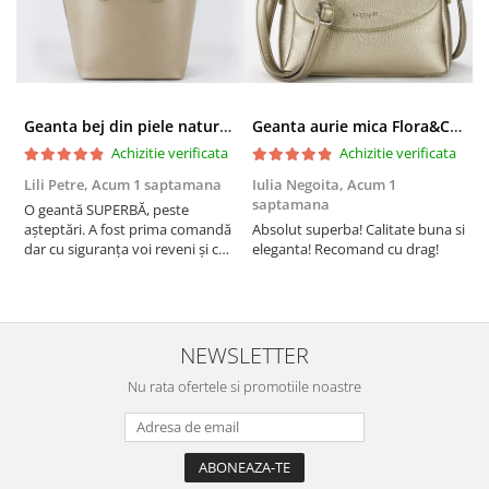
Geanta bej din piele naturala 8966 123
Geanta aurie mica Flora&CO Paris H6930 16
Achizitie verificata
Achizitie verificata
Lili Petre,
Acum 1 saptamana
Iulia Negoita,
Acum 1
A
saptamana
O geantă SUPERBĂ, peste
S
așteptări. A fost prima comandă
Absolut superba! Calitate buna si
f
dar cu siguranța voi reveni și cu
eleganta! Recomand cu drag!
S
alte comenzi. Produs de calitate,
promtitudine în expedierea
comenzii (comanda a sosit a
doua zi). RECOMAND SOFILINE!!!
NEWSLETTER
Nu rata ofertele si promotiile noastre