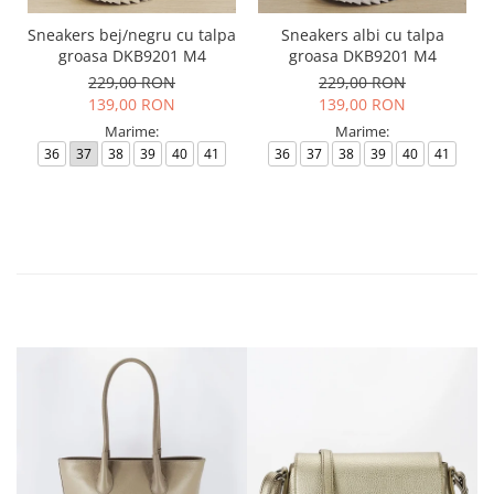
Sneakers bej/negru cu talpa
Sneakers albi cu talpa
groasa DKB9201 M4
groasa DKB9201 M4
229,00 RON
229,00 RON
139,00 RON
139,00 RON
Marime:
Marime:
36
37
38
39
40
41
36
37
38
39
40
41